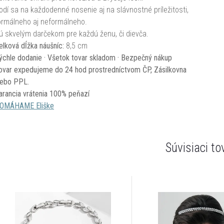
odí sa na každodenné nosenie aj na slávnostné príležitosti,
ormálneho aj neformálneho.
ú skvelým darčekom pre každú ženu, či dievča.
elková dĺžka náušníc:
8,5 cm
ýchle dodanie · Všetok tovar skladom · Bezpečný nákup
ovar expedujeme do 24 hod prostredníctvom ČP, Zásilkovna
lebo PPL.
arancia vrátenia 100% peňazí
OMÁHAME Eliške
Súvisiaci to