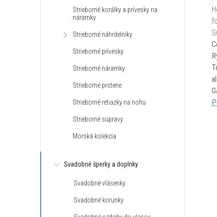
H
Strieborné korálky a prívesky na
náramky
f
S
Strieborné náhrdelníky
C
Strieborné prívesky
R
T
Strieborné náramky
a
Strieborné prstene
G
P
Strieborné retiazky na nohu
Strieborné súpravy
Morská kolekcia
Svadobné šperky a doplnky
Svadobné vlásenky
Svadobné korunky