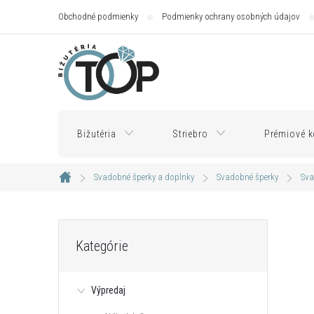
Prejsť
Obchodné podmienky
Podmienky ochrany osobných údajov
na
obsah
Bižutéria
Striebro
Prémiové k
Svadobné šperky a doplnky
Svadobné šperky
Sva
Domov
B
Preskočiť
Kategórie
kategórie
o
Výpredaj
č