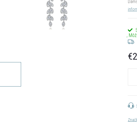
Dáms
infor
€2
Jedn
cena:
Znač