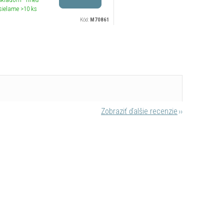
sielame
>10 ks
Kód:
M70861
Zobraziť ďalšie recenzie