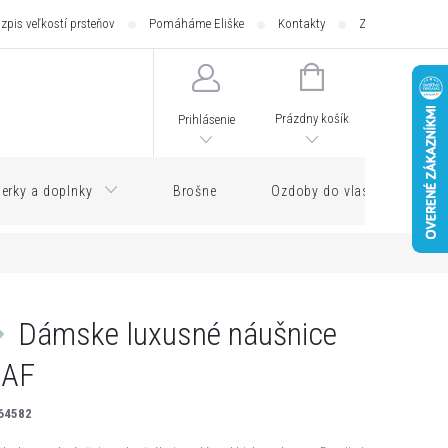
zpis veľkostí prsteňov
Pomáháme Eliške
Kontakty
Zásilkovna - pod
NÁKUPNÝ
KOŠÍK
Prázdny košík
Prihlásenie
erky a doplnky
Brošne
Ozdoby do vlasov
Dámske luxusné náušnice
EAF
64582