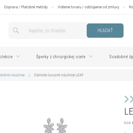
Doprava / Platobné metódy
Vrátenie tovaru / odstúpenie od zmluvy
Ro
HĽADAŤ
olekcie
Šperky z chirurgickej ocele
Svadobné šp
dobné náušnice
Dámske luxusné náušnice LEAF
L
Kód: