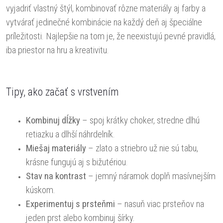
vyjadriť vlastný štýl, kombinovať rôzne materiály aj farby a
vytvárať jedinečné kombinácie na každý deň aj špeciálne
príležitosti. Najlepšie na tom je, že neexistujú pevné pravidlá,
iba priestor na hru a kreativitu.
Tipy, ako začať s vrstvením
Kombinuj dĺžky
– spoj krátky choker, stredne dlhú
retiazku a dlhší náhrdelník.
Miešaj materiály
– zlato a striebro už nie sú tabu,
krásne fungujú aj s bižutériou.
Stav na kontrast
– jemný náramok doplň masívnejším
kúskom.
Experimentuj s prsteňmi
– nasuň viac prsteňov na
jeden prst alebo kombinuj šírky.