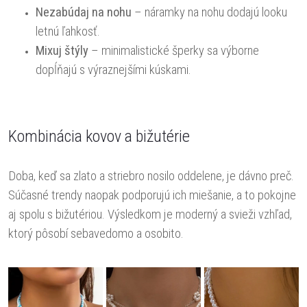
Nezabúdaj na nohu
– náramky na nohu dodajú looku
letnú ľahkosť.
Mixuj štýly
– minimalistické šperky sa výborne
dopĺňajú s výraznejšími kúskami.
Kombinácia kovov a bižutérie
Doba, keď sa zlato a striebro nosilo oddelene, je dávno preč.
Súčasné trendy naopak podporujú ich miešanie, a to pokojne
aj spolu s bižutériou. Výsledkom je moderný a svieži vzhľad,
ktorý pôsobí sebavedomo a osobito.