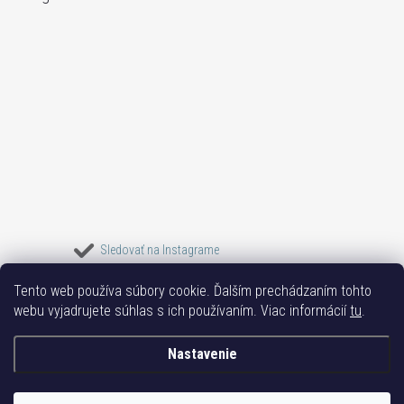
Sledovať na Instagrame
Tento web používa súbory cookie. Ďalším prechádzaním tohto
Bižuterie TOP
Vše k mobilu
Mobil příslušenství
Bižutéria Yvon
webu vyjadrujete súhlas s ich používaním. Viac informácií
tu
.
Issa-Garden
Nastavenie
Copyright 2017-2026
Bižutéria TOP
. Všetky práva vyhradené.