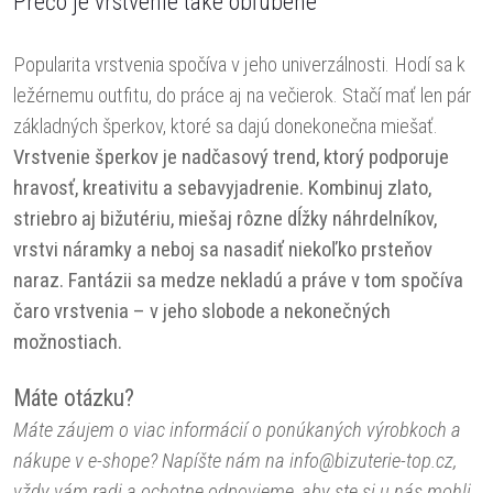
Prečo je vrstvenie také obľúbené
Popularita vrstvenia spočíva v jeho univerzálnosti. Hodí sa k
ležérnemu outfitu, do práce aj na večierok. Stačí mať len pár
základných šperkov, ktoré sa dajú donekonečna miešať.
Vrstvenie šperkov je nadčasový trend, ktorý podporuje
hravosť, kreativitu a sebavyjadrenie. Kombinuj zlato,
striebro aj bižutériu, miešaj rôzne dĺžky náhrdelníkov,
vrstvi náramky a neboj sa nasadiť niekoľko prsteňov
naraz. Fantázii sa medze nekladú a práve v tom spočíva
čaro vrstvenia – v jeho slobode a nekonečných
možnostiach.
Máte otázku?
Máte záujem o viac informácií o ponúkaných výrobkoch a
nákupe v e-shope? Napíšte nám na info@bizuterie-top.cz,
vždy vám radi a ochotne odpovieme, aby ste si u nás mohli