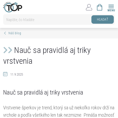
Prejsť
NÁKUPNÝ
na
KOŠÍK
obsah
HĽADAŤ
Náš blog
Nauč sa pravidlá aj triky
vrstvenia
11.9.2025
Nauč sa pravidlá aj triky vrstvenia
Vrstvenie šperkov je trend, ktorý sa už niekoľko rokov drží na
vrchole a podľa všetkého len tak nezmizne. Prináša možnosť