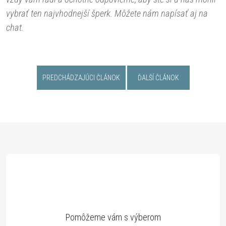
vybrať ten najvhodnejší šperk. Môžete nám napísať aj na
chat.
PREDCHÁDZAJÚCI ČLÁNOK
ĎALŠÍ ČLÁNOK
Z
á
p
ä