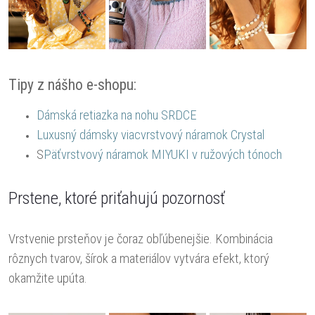
Tipy z nášho e-shopu:
Dámská retiazka na nohu SRDCE
Luxusný dámsky viacvrstvový náramok Crystal
S
Päťvrstvový náramok MIYUKI v ružových tónoch
Prstene, ktoré priťahujú pozornosť
Vrstvenie prsteňov je čoraz obľúbenejšie. Kombinácia
rôznych tvarov, šírok a materiálov vytvára efekt, ktorý
okamžite upúta.