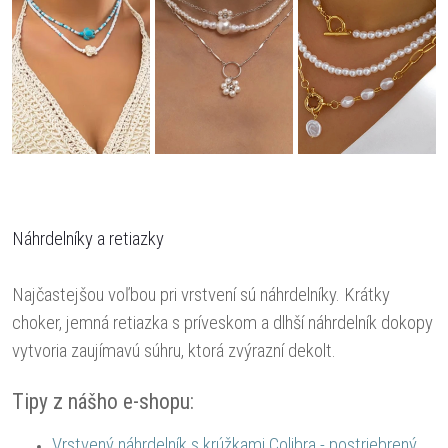
Náhrdelníky a retiazky
Najčastejšou voľbou pri vrstvení sú náhrdelníky. Krátky
choker, jemná retiazka s príveskom a dlhší náhrdelník dokopy
vytvoria zaujímavú súhru, ktorá zvýrazní dekolt.
Tipy z nášho e-shopu:
Vrstvený náhrdelník s krúžkami Colibra - postriebrený