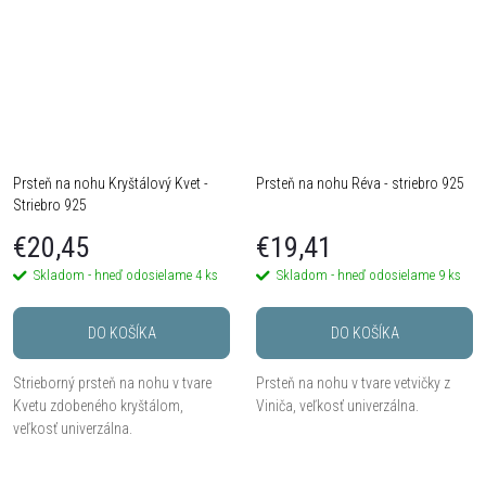
Prsteň na nohu Kryštálový Kvet -
Prsteň na nohu Réva - striebro 925
Striebro 925
€20,45
€19,41
Skladom - hneď odosielame
4 ks
Skladom - hneď odosielame
9 ks
DO KOŠÍKA
DO KOŠÍKA
Strieborný prsteň na nohu v tvare
Prsteň na nohu v tvare vetvičky z
Kvetu zdobeného kryštálom,
Viniča, veľkosť univerzálna.
veľkosť univerzálna.