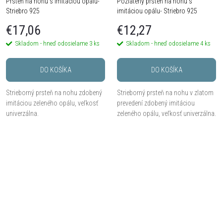
Prsteň na nohu s imitáciou opálu-
Pozlátený prsteň na nohu s
Striebro 925
imitáciou opálu- Striebro 925
€17,06
€12,27
Skladom - hneď odosielame
3 ks
Skladom - hneď odosielame
4 ks
DO KOŠÍKA
DO KOŠÍKA
Strieborný prsteň na nohu zdobený
Strieborný prsteň na nohu v zlatom
imitáciou zeleného opálu, veľkosť
prevedení zdobený imitáciou
univerzálna.
zeleného opálu, veľkosť univerzálna.