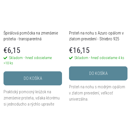
Špirálová pomôcka na zmenšenie
Prsteň na nohu s Azuro opálom v
prsteňa - transparentná
zlatom prevedení - Striebro 925
€6,15
€16,15
Skladom - hneď odosielame
Skladom - hneď odosielame
4 ks
>10 ks
DO KOŠÍKA
DO KOŠÍKA
Prsteň na nohu s modrým opálom
Praktický pomocný krúžok na
v zlatom prevedení, veľkosť
zmenšenie prsteňa, vďaka ktorému
univerzálna.
si jednoducho a rýchlo upravíte
veľkosť prsteňa bez návštevy
zlatníka alebo klenotníka.