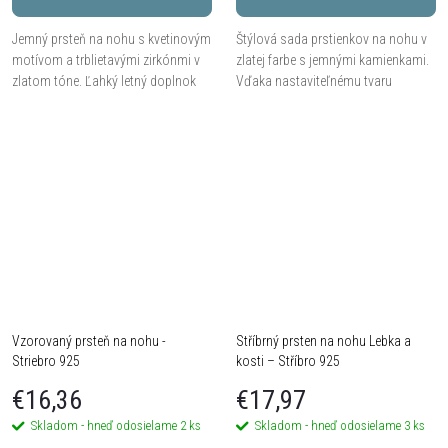
Jemný prsteň na nohu s kvetinovým
Štýlová sada prstienkov na nohu v
motívom a trblietavými zirkónmi v
zlatej farbe s jemnými kamienkami.
zlatom tóne. Ľahký letný doplnok
Vďaka nastaviteľnému tvaru
pre elegantný aj hravý štýl.
perfektne sadnú a hodia sa na leto
aj k vode.
Vzorovaný prsteň na nohu -
Stříbrný prsten na nohu Lebka a
Striebro 925
kosti – Stříbro 925
€16,36
€17,97
Skladom - hneď odosielame
2 ks
Skladom - hneď odosielame
3 ks