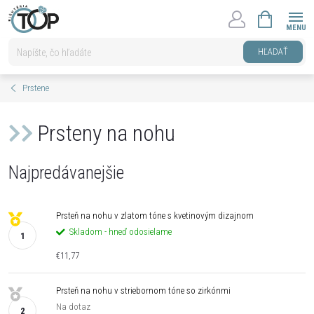
Prejsť
NÁKUPNÝ
na
KOŠÍK
obsah
HĽADAŤ
Prstene
Prsteny na nohu
Najpredávanejšie
Prsteň na nohu v zlatom tóne s kvetinovým dizajnom
Skladom - hneď odosielame
€11,77
Prsteň na nohu v striebornom tóne so zirkónmi
Na dotaz