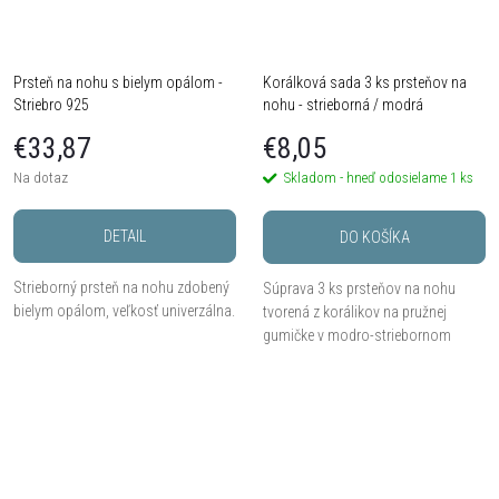
Prsteň na nohu s bielym opálom -
Korálková sada 3 ks prsteňov na
Striebro 925
nohu - strieborná / modrá
€33,87
€8,05
Na dotaz
Skladom - hneď odosielame
1 ks
DETAIL
DO KOŠÍKA
Strieborný prsteň na nohu zdobený
Súprava 3 ks prsteňov na nohu
bielym opálom, veľkosť univerzálna.
tvorená z korálikov na pružnej
gumičke v modro-striebornom
prevedení.