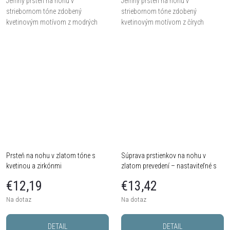
Jemný prsteň na nohu v
Jemný prsteň na nohu v
striebornom tóne zdobený
striebornom tóne zdobený
kvetinovým motívom z modrých
kvetinovým motívom z čírych
zirkónov. Elegantný doplnok s
zirkónov. Elegantný a romantický
farebným akcentom.
doplnok na leto.
Prsteň na nohu v zlatom tóne s
Súprava prstienkov na nohu v
kvetinou a zirkónmi
zlatom prevedení – nastaviteľné s
kamienkami (3 ks)
€12,19
€13,42
Na dotaz
Na dotaz
DETAIL
DETAIL