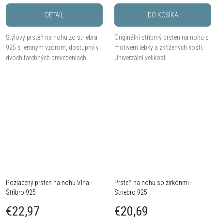
DETAIL
DO KOŠÍKA
Štýlový prsteň na nohu zo striebra
Originální stříbrný prsten na nohu s
925 s jemným vzorom, dostupný v
motivem lebky a zkřížených kostí.
dvoch farebných prevedeniach.
Univerzální velikost.
Pozlacený prsten na nohu Vlna -
Prsteň na nohu so zirkónmi -
Stříbro 925
Striebro 925
€22,97
€20,69