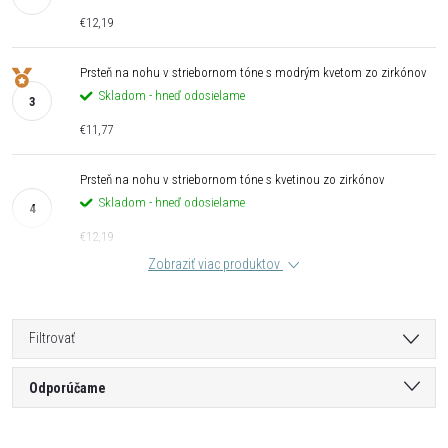
€12,19
Prsteň na nohu v striebornom tóne s modrým kvetom zo zirkónov
Skladom - hneď odosielame
€11,77
Prsteň na nohu v striebornom tóne s kvetinou zo zirkónov
Skladom - hneď odosielame
€12,19
Zobraziť viac produktov
Filtrovať
R
Odporúčame
a
Najlacnejšie