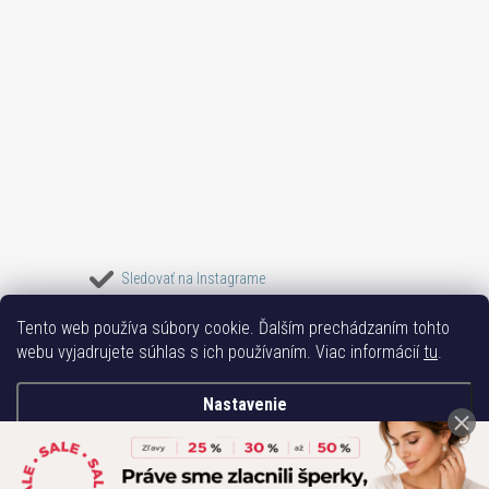
Sledovať na Instagrame
Tento web používa súbory cookie. Ďalším prechádzaním tohto
Bižuterie TOP
Vše k mobilu
Mobil příslušenství
Bižutéria Yvon
webu vyjadrujete súhlas s ich používaním. Viac informácií
tu
.
Issa-Garden
Nastavenie
Copyright 2017-2026
Bižutéria TOP
. Všetky práva vyhradené.
Súhlasím