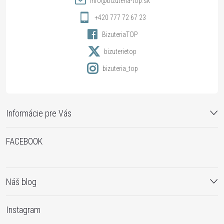
info
@
bizuteria-top.sk
v
i
+420 777 72 67 23
k
BizuteriaTOP
e
bizuterietop
y
bizuteria_top
v
ý
Informácie pre Vás
p
i
FACEBOOK
s
u
Náš blog
Instagram