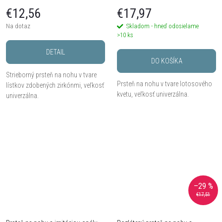
€12,56
€17,97
Na dotaz
Skladom - hneď odosielame
>10 ks
DETAIL
DO KOŠÍKA
Strieborný prsteň na nohu v tvare
Prsteň na nohu v tvare lotosového
lístkov zdobených zirkónmi, veľkosť
kvetu, veľkosť univerzálna.
univerzálna.
–29 %
€17,51