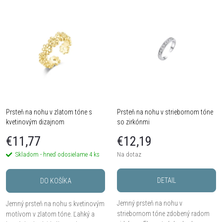
V
Najdrahšie
d
ý
Najpredávanejšie
e
Abecedne
p
n
i
i
s
Prsteň na nohu v zlatom tóne s
Prsteň na nohu v striebornom tóne
e
kvetinovým dizajnom
so zirkónmi
p
p
€11,77
€12,19
r
Skladom - hneď odosielame
4 ks
Na dotaz
r
o
DETAIL
DO KOŠÍKA
o
d
Jemný prsteň na nohu v
Jemný prsteň na nohu s kvetinovým
d
striebornom tóne zdobený radom
motívom v zlatom tóne. Ľahký a