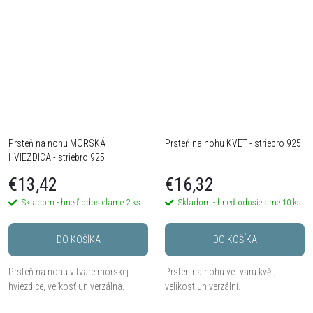
Prsteň na nohu MORSKÁ
Prsteň na nohu KVET - striebro 925
HVIEZDICA - striebro 925
€13,42
€16,32
Skladom - hneď odosielame
2 ks
Skladom - hneď odosielame
10 ks
DO KOŠÍKA
DO KOŠÍKA
Prsteň na nohu v tvare morskej
Prsten na nohu ve tvaru květ,
hviezdice, veľkosť univerzálna.
velikost univerzální.