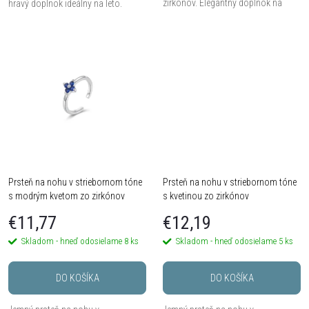
u
zirkónov. Elegantný doplnok na
hravý doplnok ideálny na leto.
letné dni.
u
k
k
t
t
o
o
v
v
Prsteň na nohu v striebornom tóne
Prsteň na nohu v striebornom tóne
s modrým kvetom zo zirkónov
s kvetinou zo zirkónov
€11,77
€12,19
Skladom - hneď odosielame
8 ks
Skladom - hneď odosielame
5 ks
DO KOŠÍKA
DO KOŠÍKA