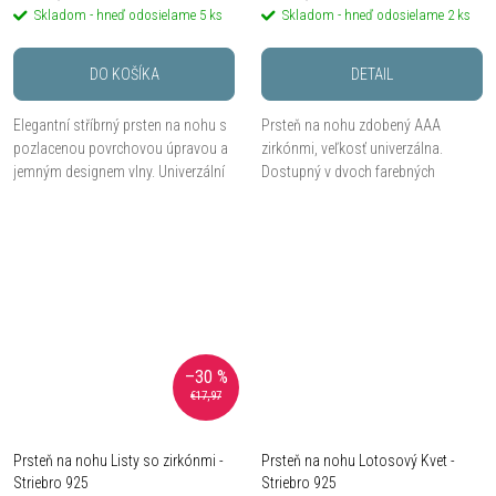
Skladom - hneď odosielame
5 ks
Skladom - hneď odosielame
2 ks
DO KOŠÍKA
DETAIL
Elegantní stříbrný prsten na nohu s
Prsteň na nohu zdobený AAA
pozlacenou povrchovou úpravou a
zirkónmi, veľkosť univerzálna.
jemným designem vlny. Univerzální
Dostupný v dvoch farebných
velikost pro pohodlné nošení.
variantoch.
–30 %
€17,97
Prsteň na nohu Listy so zirkónmi -
Prsteň na nohu Lotosový Kvet -
Striebro 925
Striebro 925