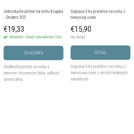
Jednoduchý prsteň na nohu Kvapka
Súprava 3 ks prsteňov na nohu z
- Striebro 925
nerezovej ocele
€19,33
€15,90
Skladom - hneď odosielame
10 ks
Na dotaz
DETAIL
DO KOŠÍKA
Súprava 3 ks prsteňov na nohu z
Strieborný prsteň na nohu v
nerezovej ocele, v dvoch farebných
jemnom otvorenom štýle, veľkosť
variantoch.
univerzálna.