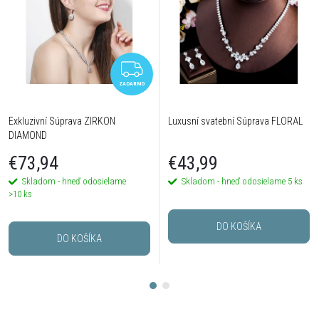
ZADARMO
ZADARMO
Exkluzivní Súprava ZIRKON
Luxusní svatební Súprava FLORAL
DIAMOND
€73,94
€43,99
Skladom - hneď odosielame
Skladom - hneď odosielame
5 ks
>10 ks
DO KOŠÍKA
DO KOŠÍKA