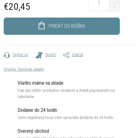
€20,45
Jednotková
cena:
PRIDAŤ DO KOŠÍKA
Opýtať sa
Strážiť
Zdieľať
Značka:
Naishide Jewelry
Všetko máme na sklade
Viac ako 6000+ produktov skladom a ihneď pripravených na
odoslanie
Dodanie do 24 hodín
Vami objednaný tovar Vám spravidla dodáme do 24 hodín
Overený obchod