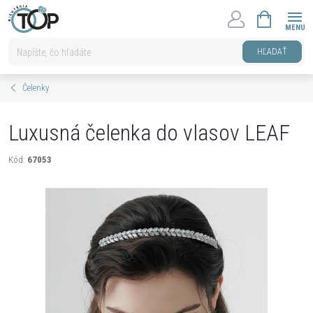
Prejsť
NÁKUPNÝ
na
KOŠÍK
obsah
HĽADAŤ
Čelenky
Luxusná čelenka do vlasov LEAF
Kód:
67053