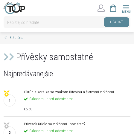
Prejsť
NÁKUPNÝ
na
KOŠÍK
obsah
HĽADAŤ
Bižutéria
Přívěsky samostatné
Najpredávanejšie
Okrúhla korálka so znakom Bitcoinu a čiernymi zirkónmi
Skladom - hneď odosielame
€5,60
Prívesok Krídlo so zirkónmi - pozlátený
Skladom - hneď odosielame