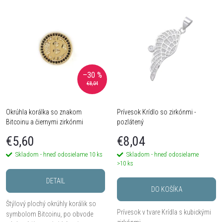
V
Najdrahšie
d
ý
Najpredávanejšie
e
Abecedne
p
n
–30 %
i
€8,04
i
s
Okrúhla korálka so znakom
Prívesok Krídlo so zirkónmi -
e
Bitcoinu a čiernymi zirkónmi
pozlátený
p
p
€5,60
€8,04
r
Skladom - hneď odosielame
10 ks
Skladom - hneď odosielame
r
>10 ks
o
DETAIL
o
DO KOŠÍKA
d
Štýlový plochý okrúhly korálik so
Prívesok v tvare Krídla s kubickými
d
symbolom Bitcoinu, po obvode