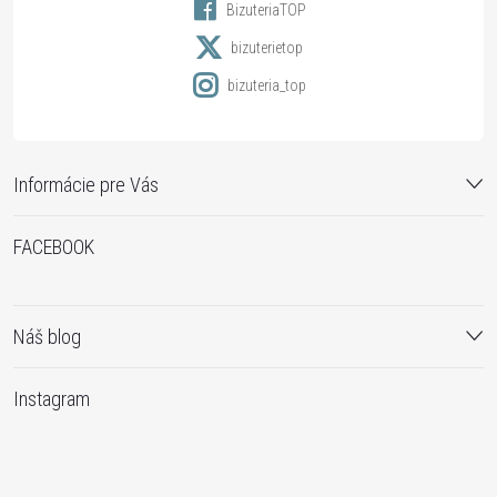
BizuteriaTOP
p
e
bizuterietop
r
bizuteria_top
v
k
Informácie pre Vás
y
FACEBOOK
v
ý
p
Náš blog
i
Instagram
s
u