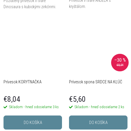
Prívesok v tvare ANJELA s
Pozlátený prívesok v tvare
kryštálom.
Dinosaura s kubickými zirkónmi.
–30 %
€8,04
Prívesok KORYTNAČKA
Prívesok spona SRDCE NA KĽÚČ
€8,04
€5,60
Skladom - hneď odosielame
3 ks
Skladom - hneď odosielame
2 ks
DO KOŠÍKA
DO KOŠÍKA