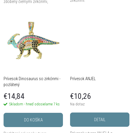
zirkónmi.
u
zdobený čiernymi zirkónmi,
dostupný v zlatej alebo čiernej
u
variante.
k
k
t
t
o
o
v
v
Prívesok Dinosaurus so zirkónmi -
Prívesok ANJEL
pozlátený
€14,84
€10,26
Skladom - hneď odosielame
7 ks
Na dotaz
DETAIL
DO KOŠÍKA