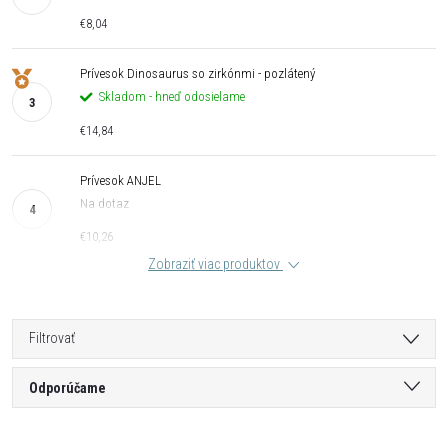
€8,04
Prívesok Dinosaurus so zirkónmi - pozlátený
Skladom - hneď odosielame
€14,84
Prívesok ANJEL
Na dotaz
€10,26
Zobraziť viac produktov
Filtrovať
R
Odporúčame
a
Najlacnejšie