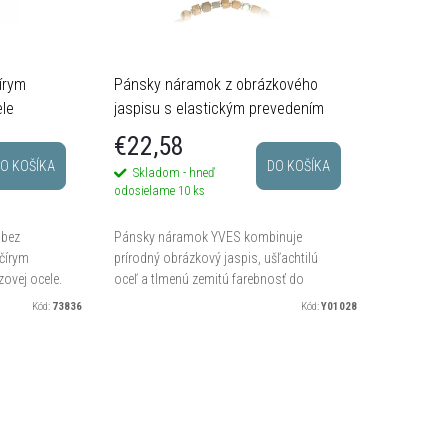
írym
Pánsky náramok z obrázkového
ele
jaspisu s elastickým prevedením
€22,58
O KOŠÍKA
DO KOŠÍKA
Skladom - hneď
odosielame
10 ks
 bez
Pánsky náramok YVES kombinuje
 čírym
prírodný obrázkový jaspis, ušľachtilú
ovej ocele.
oceľ a tlmenú zemitú farebnosť do
striebornom
doplnku s civilným mužským výrazom.
Kód:
73836
Kód:
Y01028
erne...
Elastické gumičky sa pohodlne...