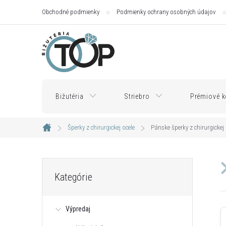
Prejsť
Obchodné podmienky
Podmienky ochrany osobných údajov
na
obsah
Bižutéria
Striebro
Prémiové k
Šperky z chirurgickej ocele
Pánske šperky z chirurgickej 
Domov
B
Preskočiť
Kategórie
kategórie
o
Výpredaj
č