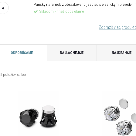
Pánsky náramok z obrázkového jaspisu s elastickým preveden
Skladom - hneď odosielame
Zobraziť viac produk
R
ODPORÚČAME
NAJLACNEJŠIE
NAJDRAHŠIE
a
45
položiek celkom
d
V
e
ý
n
p