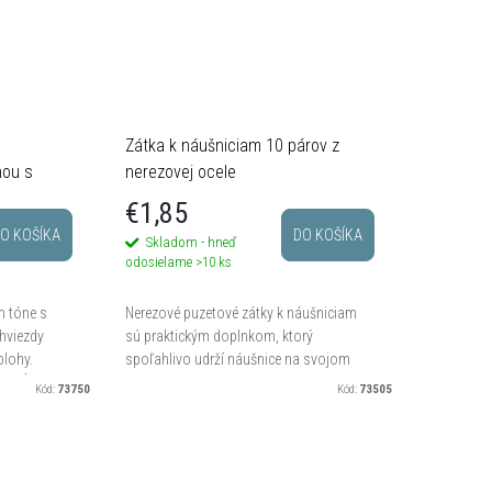
Zátka k náušniciam 10 párov z
hou s
nerezovej ocele
a a
€1,85
e
O KOŠÍKA
DO KOŠÍKA
Skladom - hneď
odosielame
>10 ks
m tóne s
Nerezové puzetové zátky k náušniciam
hviezdy
sú praktickým doplnkom, ktorý
blohy.
spoľahlivo udrží náušnice na svojom
 dopĺňa
mieste a zabráni ich strate.
Kód:
73750
Kód:
73505
mi...