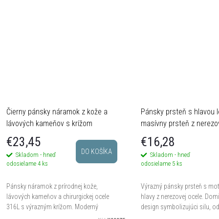
Čierny pánsky náramok z kože a
Pánsky prsteň s hlavou l
lávových kameňov s krížom
masívny prsteň z nerezo
€23,45
€16,28
DO KOŠÍKA
Skladom - hneď
Skladom - hneď
odosielame
4 ks
odosielame
5 ks
Pánsky náramok z prírodnej kože,
Výrazný pánsky prsteň s mot
lávových kameňov a chirurgickej ocele
hlavy z nerezovej ocele. Dom
316L s výrazným krížom. Moderný
design symbolizujúci silu, o
doplnok na každodenné nosenie.
vodcovstvo, ideálny doplnok