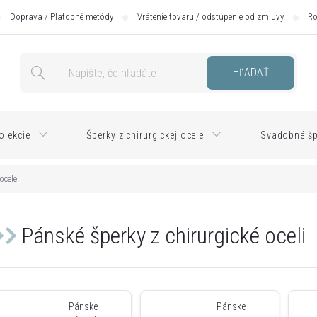
Doprava / Platobné metódy
Vrátenie tovaru / odstúpenie od zmluvy
Ro
HĽADAŤ
olekcie
Šperky z chirurgickej ocele
Svadobné šp
ocele
Pánské šperky z chirurgické oceli
Pánske
Pánske