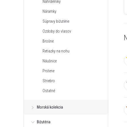
Náhrdelníky
n
Náramky
ý
Súpravy bižutérie
Ozdoby do vlasov
p
N
Brošne
a
Retiazky na nohu
Náušnice
n
Prstene
e
Striebro
Ostatné
l
Morská kolekcia
Bižutéria