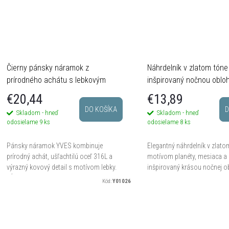
v
v
Čierny pánsky náramok z
Náhrdelník v zlatom tóne
prírodného achátu s lebkovým
inšpirovaný nočnou oblo
detailom
motívom planéty, mesiac
€20,44
€13,89
hviezdy z nerezovej ocel
DO KOŠÍKA
D
Skladom - hneď
Skladom - hneď
odosielame
9 ks
odosielame
8 ks
Pánsky náramok YVES kombinuje
Elegantný náhrdelník v zlato
prírodný achát, ušľachtilú oceľ 316L a
motívom planéty, mesiaca a 
výrazný kovový detail s motívom lebky.
inšpirovaný krásou nočnej o
Dĺžka 22 cm s reguláciou umožňuje
Polkruhový galaktický motív
Kód:
Y01026
pohodlnejšie prispôsobenie...
kosáčik mesiaca zdobený číry