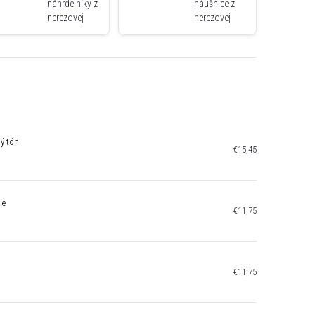
náhrdelníky z
náušnice z
nerezovej
nerezovej
ocele
ocele
ný tón
€15,45
le
€11,75
€11,75