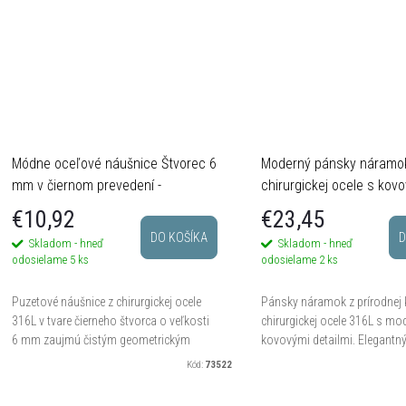
Módne oceľové náušnice Štvorec 6
Moderný pánsky náramok
mm v čiernom prevedení -
chirurgickej ocele s kov
Chirurgická oceľ 316L
detailmi
€10,92
€23,45
DO KOŠÍKA
D
Skladom - hneď
Skladom - hneď
odosielame
5 ks
odosielame
2 ks
Puzetové náušnice z chirurgickej ocele
Pánsky náramok z prírodnej 
316L v tvare čierneho štvorca o veľkosti
chirurgickej ocele 316L s mo
6 mm zaujmú čistým geometrickým
kovovými detailmi. Elegantn
dizajnom. Ideálna voľba pre tých, ktorí
pre každodenný štýl. Maximá
Kód:
73522
preferujú minimalistický,...
cm.