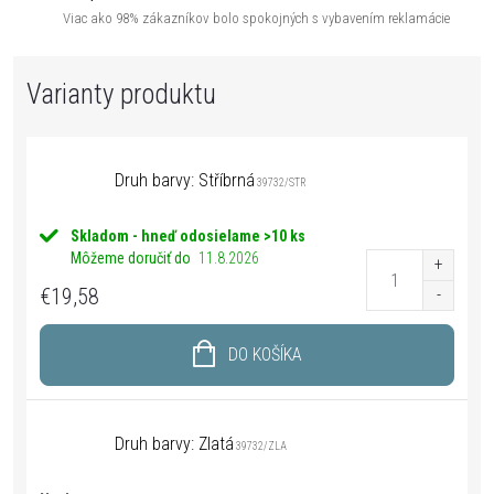
Viac ako 98% zákazníkov bolo spokojných s vybavením reklamácie
Druh barvy: Stříbrná
39732/STR
Skladom - hneď odosielame
>10 ks
Môžeme doručiť do
11.8.2026
€19,58
DO KOŠÍKA
Druh barvy: Zlatá
39732/ZLA