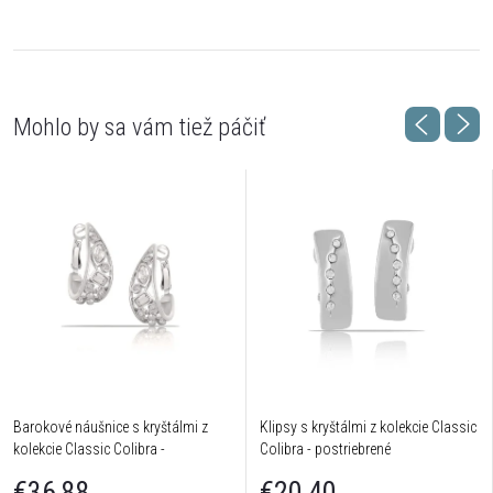
Barokové náušnice s kryštálmi z
Klipsy s kryštálmi z kolekcie Classic
kolekcie Classic Colibra -
Colibra - postriebrené
postriebrené
€36,88
€20,40