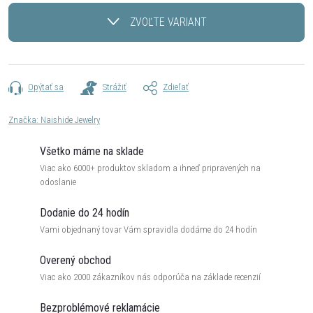
cena:
ZVOĽTE VARIANT
Opýtať sa
Strážiť
Zdieľať
Značka:
Naishide Jewelry
Všetko máme na sklade
Viac ako 6000+ produktov skladom a ihneď pripravených na
odoslanie
Dodanie do 24 hodín
Vami objednaný tovar Vám spravidla dodáme do 24 hodín
Overený obchod
Viac ako 2000 zákazníkov nás odporúča na základe recenzií
Bezproblémové reklamácie