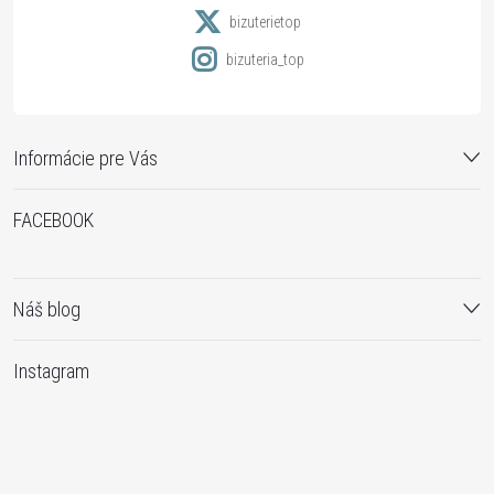
e
bizuterietop
bizuteria_top
Informácie pre Vás
FACEBOOK
Náš blog
Instagram