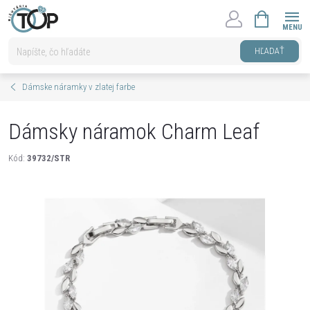
Prejsť
NÁKUPNÝ
na
KOŠÍK
obsah
HĽADAŤ
Dámske náramky v zlatej farbe
Dámsky náramok Charm Leaf
Kód:
39732/STR