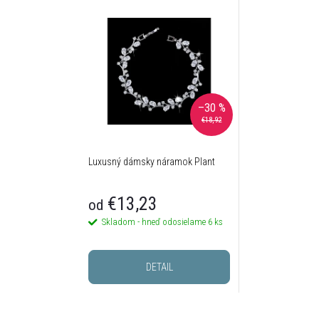
–30 %
€18,92
Luxusný dámsky náramok Plant
€13,23
od
Skladom - hneď odosielame
6 ks
DETAIL