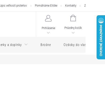
zpis veľkostí prsteňov
Pomáháme Eliške
Kontakty
Zásilkovna - pod
NÁKUPNÝ
KOŠÍK
Prázdny košík
Prihlásenie
erky a doplnky
Brošne
Ozdoby do vlasov