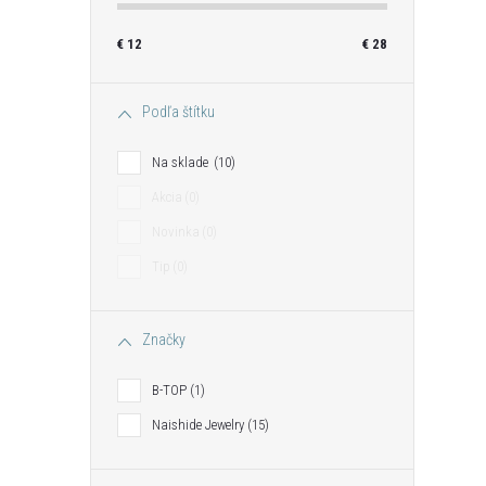
€
12
€
28
Podľa štítku
Na sklade
10
Akcia
0
Novinka
0
Tip
0
Značky
B-TOP
1
Naishide Jewelry
15