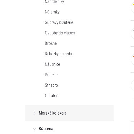
Náhrdelníky
n
Náramky
ý
Súpravy bižutérie
Ozdoby do vlasov
p
Brošne
a
Retiazky na nohu
Náušnice
n
Prstene
e
Striebro
Ostatné
l
Morská kolekcia
Bižutéria