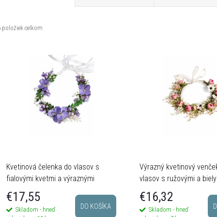
a
6
položiek celkom
d
V
e
ý
n
p
e
s
p
p
Kvetinová čelenka do vlasov s
Výrazný kvetinový venče
fialovými kvetmi a výraznými
vlasov s ružovými a biel
zelenými listami
€17,55
€16,32
o
DO KOŠÍKA
D
Skladom - hneď
Skladom - hneď