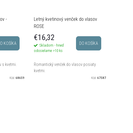
ov -
Letný kvetinový venček do vlasov
ROSE
€16,32
O KOŠÍKA
DO KOŠÍKA
Skladom - hneď
odosielame
>10 ks
 s kvetmi.
Romantický venček do vlasov posiaty
kvetmi.
Kód:
68659
Kód:
67587