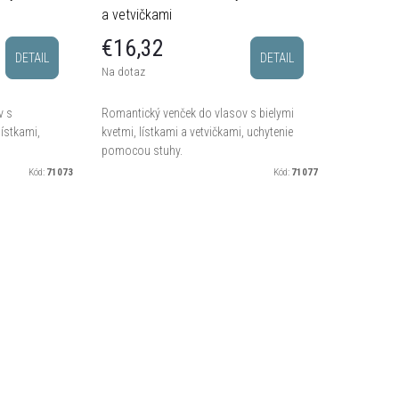
a vetvičkami
€16,32
DETAIL
DETAIL
Na dotaz
v s
Romantický venček do vlasov s bielymi
lístkami,
kvetmi, lístkami a vetvičkami, uchytenie
pomocou stuhy.
Kód:
71073
Kód:
71077