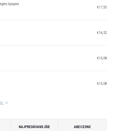
enými listami
€17,55
€16,32
€15,08
€15,08
tov
NAJPREDÁVANEJŠIE
ABECEDNE