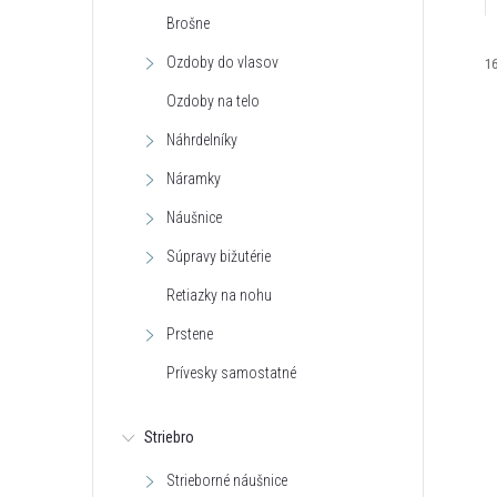
Brošne
Ozdoby do vlasov
1
Ozdoby na telo
Náhrdelníky
Náramky
Náušnice
i
Súpravy bižutérie
i
Retiazky na nohu
Prstene
Prívesky samostatné
r
r
Striebro
Strieborné náušnice