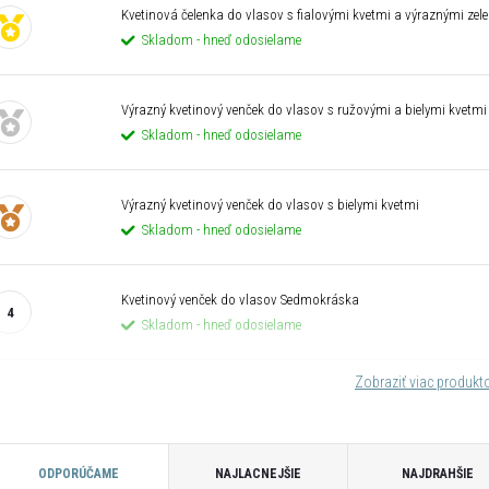
Kvetinová čelenka do vlasov s fialovými kvetmi a výraznými zel
Skladom - hneď odosielame
Výrazný kvetinový venček do vlasov s ružovými a bielymi kvetmi
Skladom - hneď odosielame
Výrazný kvetinový venček do vlasov s bielymi kvetmi
Skladom - hneď odosielame
Kvetinový venček do vlasov Sedmokráska
Skladom - hneď odosielame
Zobraziť viac produk
R
ODPORÚČAME
NAJLACNEJŠIE
NAJDRAHŠIE