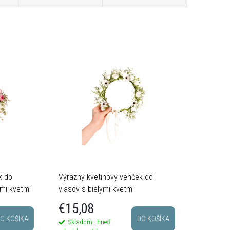
k do
Výrazný kvetinový venček do
ymi kvetmi
vlasov s bielymi kvetmi
€15,08
O KOŠÍKA
DO KOŠÍKA
Skladom - hneď