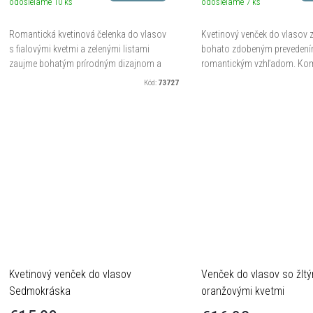
o
odosielame
10 ks
odosielame
7 ks
d
d
Romantická kvetinová čelenka do vlasov
Kvetinový venček do vlasov 
u
s fialovými kvetmi a zelenými listami
bohato zdobeným prevedení
zaujme bohatým prírodným dizajnom a
romantickým vzhľadom. Kom
u
precíznym spracovaním. Jemné kvety
ružových a bielych kvetov sp
k
Kód:
73727
doplnené perlovými korálkami...
drobnými lístkami vytvára de
k
doplnok...
o
o
v
v
Kvetinový venček do vlasov
Venček do vlasov so žltý
Sedmokráska
oranžovými kvetmi