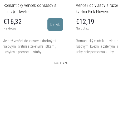
Romantický venček do vlasov s
Venček do vlasov s ružo
fialovými kvetmi
kvetmi Pink Flowers
€16,32
€12,19
DETAIL
Na dotaz
Na dotaz
Jemný venček do vlasov s drobnými
Romantický venček do vlaso
fialovými kvetmi a zelenými lístkami,
ružovými kvetmi a zelenými l
uchytenie pomocou stuhy.
uchytenie pomocou stuhy.
Kód:
71075