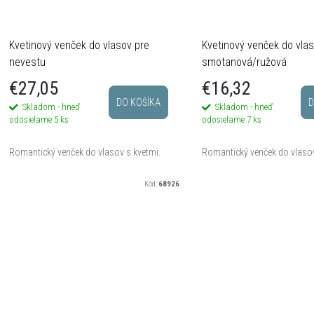
Kvetinový venček do vlasov pre
Kvetinový venček do vlas
nevestu
smotanová/ružová
€27,05
€16,32
DO KOŠÍKA
D
Skladom - hneď
Skladom - hneď
odosielame
5 ks
odosielame
7 ks
Romantický venček do vlasov s kvetmi.
Romantický venček do vlasov
Kód:
68926