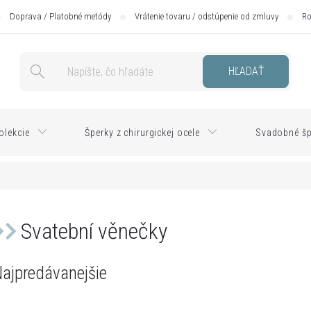
Doprava / Platobné metódy
Vrátenie tovaru / odstúpenie od zmluvy
Ro
HĽADAŤ
olekcie
Šperky z chirurgickej ocele
Svadobné šp
Svatební věnečky
ajpredávanejšie