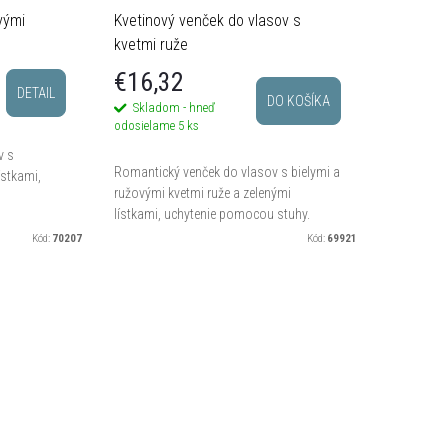
vými
Kvetinový venček do vlasov s
kvetmi ruže
€16,32
DETAIL
DO KOŠÍKA
Skladom - hneď
odosielame
5 ks
v s
Romantický venček do vlasov s bielymi a
ístkami,
ružovými kvetmi ruže a zelenými
lístkami, uchytenie pomocou stuhy.
Kód:
70207
Kód:
69921