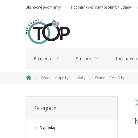
Prejsť
Obchodné podmienky
Podmienky ochrany osobných údajov
na
obsah
Bižutéria
Striebro
Prémiové k
Svadobné šperky a doplnky
Svadobné venčeky
Domov
B
Preskočiť
Kategórie
kategórie
o
N
Výpredaj
č