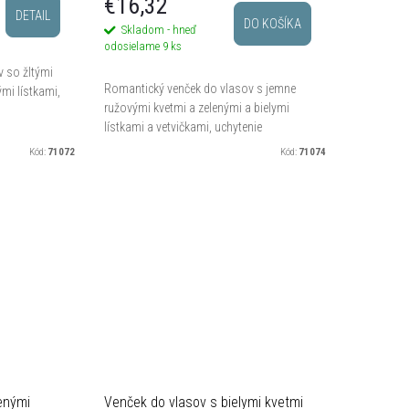
€16,32
DETAIL
DO KOŠÍKA
Skladom - hneď
odosielame
9 ks
 so žltými
Romantický venček do vlasov s jemne
mi lístkami,
ružovými kvetmi a zelenými a bielymi
lístkami a vetvičkami, uchytenie
pomocou stuhy.
Kód:
71072
Kód:
71074
enými
Venček do vlasov s bielymi kvetmi