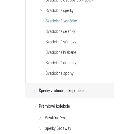
Svadobné ozdoby do vlasov
Svadobné šperky
Svadobné venčeky
Svadobné čelenky
Svadobné súpravy
Svadobné hrebene
Svadobné doplnky
Svadobné spony
Šperky z chirurgickej ocele
Prémiové kolekcie
Bižutéria Yvon
Šperky Brosway