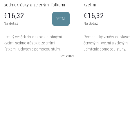
sedmokrásky a zelenými lístkami
kvetmi
€16,32
€16,32
DETAIL
Na dotaz
Na dotaz
Jemný venček do vlasov s drobnými
Romantický venček do vlaso
kvetmi sedmokrások a zelenými
červenými kvetmi a zelenými 
lístkami, uchytenie pomocou stuhy.
uchytenie pomocou stuhy.
Kód:
71076