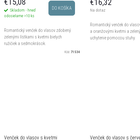
€15,08
€16,32
DO KOŠÍKA
Skladom - hneď
Na dotaz
odosielame
>10 ks
Romantický venček do vlasov
Romantický venček do vlasov zdobený
a oranžovými kvetmi a zelený
zelenými lístkami s kvetmi bielych
uchytenie pomocou stuhy.
ružičiek a sedmokrások.
Kód:
71534
Venček do vlasov s kvetmi
Venček do vlasov s červ