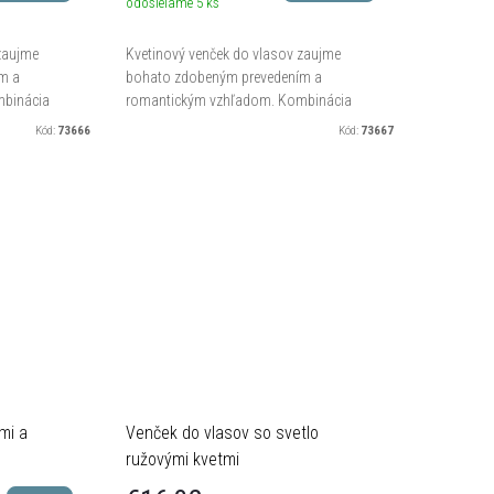
odosielame
5 ks
zaujme
Kvetinový venček do vlasov zaujme
m a
bohato zdobeným prevedením a
binácia
romantickým vzhľadom. Kombinácia
olu s
bielych kvetov, drobných lístkov a
Kód:
73666
Kód:
73667
koratívny
saténovej stuhy vytvára výrazný doplnok
pre...
mi a
Venček do vlasov so svetlo
ružovými kvetmi