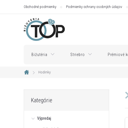
Prejsť
Obchodné podmienky
Podmienky ochrany osobných údajov
na
obsah
Bižutéria
Striebro
Prémiové k
Hodinky
Domov
B
Preskočiť
Kategórie
kategórie
o
Výpredaj
č