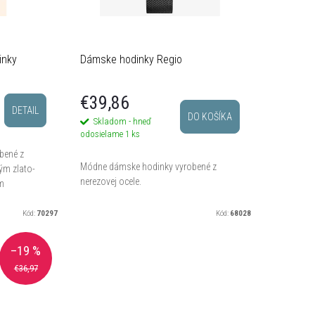
inky
Dámske hodinky Regio
€39,86
DETAIL
DO KOŠÍKA
Skladom - hneď
odosielame
1 ks
bené z
Módne dámske hodinky vyrobené z
ým zlato-
nerezovej ocele.
m
Kód:
70297
Kód:
68028
–19 %
€36,97