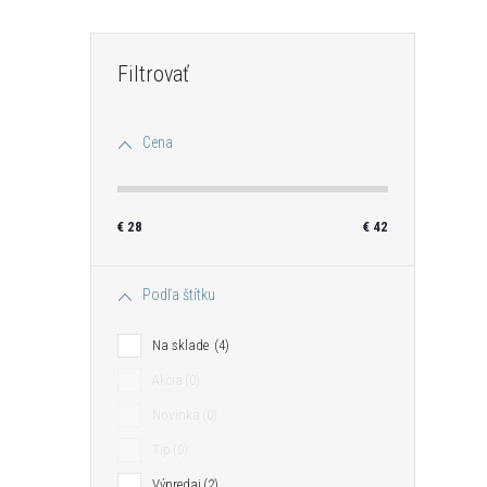
Cena
i
€
28
€
42
Podľa štítku
Na sklade
4
Akcia
0
Novinka
0
Tip
0
Výpredaj
2