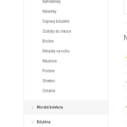
Náhrdelníky
n
Náramky
ý
Súpravy bižutérie
Ozdoby do vlasov
p
N
Brošne
a
Retiazky na nohu
Náušnice
n
Prstene
e
Striebro
Ostatné
l
Morská kolekcia
Bižutéria