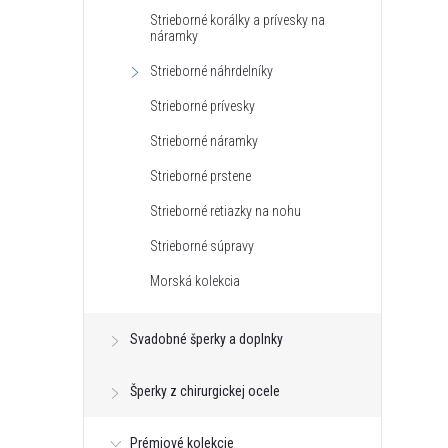
Strieborné korálky a prívesky na
náramky
Strieborné náhrdelníky
Strieborné prívesky
r
r
Strieborné náramky
Strieborné prstene
Strieborné retiazky na nohu
Strieborné súpravy
Morská kolekcia
Svadobné šperky a doplnky
t
t
Šperky z chirurgickej ocele
Prémiové kolekcie