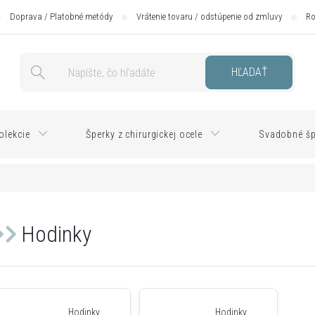
Doprava / Platobné metódy
Vrátenie tovaru / odstúpenie od zmluvy
Ro
HĽADAŤ
olekcie
Šperky z chirurgickej ocele
Svadobné šp
Hodinky
Hodinky
Hodinky