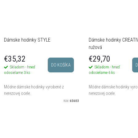
v
v
Dámske hodinky STYLE
Dámske hodinky CREATIVE
ružová
€35,32
€29,70
DO KOŠÍKA
D
Skladom - hneď
Skladom - hneď
odosielame
3 ks
odosielame
6 ks
Módne dámske hodinky vyrobené z
Módne dámske hodinky vyro
nerezovej ocele.
nerezovej ocele.
Kód:
65603
O