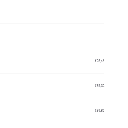
€28,46
€35,32
€39,86