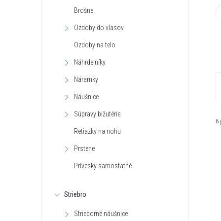
Brošne
Ozdoby do vlasov
Ozdoby na telo
Náhrdelníky
Náramky
Náušnice
Súpravy bižutérie
6
Retiazky na nohu
Prstene
Prívesky samostatné
Striebro
i
i
Strieborné náušnice