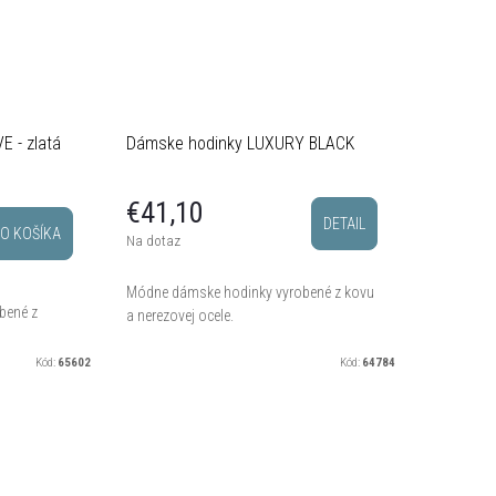
 - zlatá
Dámske hodinky LUXURY BLACK
€41,10
DETAIL
O KOŠÍKA
Na dotaz
Módne dámske hodinky vyrobené z kovu
bené z
a nerezovej ocele.
Kód:
65602
Kód:
64784