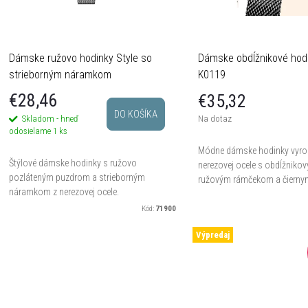
e
s
p
p
Dámske ružovo hodinky Style so
Dámske obdĺžnikové hod
strieborným náramkom
K0119
€28,46
€35,32
o
DO KOŠÍKA
Skladom - hneď
Na dotaz
o
odosielame
1 ks
d
Módne dámske hodinky vyro
d
Štýlové dámske hodinky s ružovo
nerezovej ocele s obdĺžnikov
u
pozláteným puzdrom a strieborným
ružovým rámčekom a čierny
náramkom z nerezovej ocele.
u
náramkom.
Kód:
71900
k
k
Výpredaj
o
o