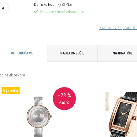
Dámske hodinky STYLE
Skladom - hneď odosielame
Zobraziť viac produk
R
ODPORÚČAME
NAJLACNEJŠIE
NAJDRAHŠIE
a
položiek celkom
d
V
Výpredaj
e
–23 %
ý
€36,97
n
p