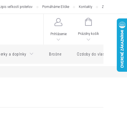
zpis veľkostí prsteňov
Pomáháme Eliške
Kontakty
Zásilkovna - pod
NÁKUPNÝ
KOŠÍK
Prázdny košík
Prihlásenie
erky a doplnky
Brošne
Ozdoby do vlasov