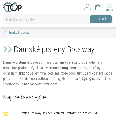
Prejsť
NÁKUPNÝ
na
KOŠÍK
obsah
HĽADAŤ
Šperky Brosway
Dámské prsteny Brosway
Dámske
prstene Brosway
prinášajú
taliansku eleganciu
v modernej a
nositeľnej podobe. Vynikajú
kvalitnou chirurgickou oceľou
, precíznym
osadením
zirkónov
a jemnými detailmi, ktoré podčiarknu ženskosť pri každej
príležitosti. Sú ideálnou voľbou pre ženy, ktoré hľadajú
štýlový šperk
s dlhou
životnosťou a
nadčasovým dizajnom
.
Najpredávanejšie
Prsteň Brosway Desideri s čírymi kryštálmi so zlatým PVD