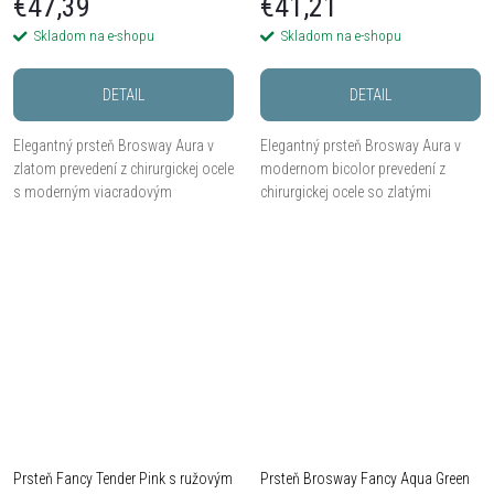
€47,39
€41,21
Skladom na e-shopu
Skladom na e-shopu
DETAIL
DETAIL
Elegantný prsteň Brosway Aura v
Elegantný prsteň Brosway Aura v
zlatom prevedení z chirurgickej ocele
modernom bicolor prevedení z
s moderným viacradovým
chirurgickej ocele so zlatými
dizajnom.
detailmi.
Prsteň Fancy Tender Pink s ružovým
Prsteň Brosway Fancy Aqua Green