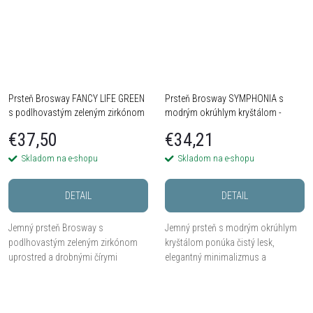
Prsteň Brosway FANCY LIFE GREEN
Prsteň Brosway SYMPHONIA s
s podlhovastým zeleným zirkónom
modrým okrúhlym kryštálom -
- Striebro 925
Chirurgická oceľ 316L
€37,50
€34,21
Skladom na e-shopu
Skladom na e-shopu
DETAIL
DETAIL
Jemný prsteň Brosway s
Jemný prsteň s modrým okrúhlym
podlhovastým zeleným zirkónom
kryštálom ponúka čistý lesk,
uprostred a drobnými čírymi
elegantný minimalizmus a
kamienkami po stranách prináša
nadčasovo pôsobivý vzhľad.
svieži, elegantný a čistý ligot.