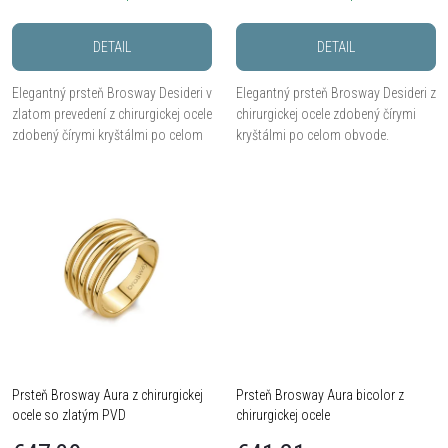
r
o
DETAIL
DETAIL
o
d
Elegantný prsteň Brosway Desideri v
Elegantný prsteň Brosway Desideri z
d
zlatom prevedení z chirurgickej ocele
chirurgickej ocele zdobený čírymi
u
zdobený čírymi kryštálmi po celom
kryštálmi po celom obvode.
obvode.
u
k
k
t
t
o
o
v
v
Prsteň Brosway Aura z chirurgickej
Prsteň Brosway Aura bicolor z
ocele so zlatým PVD
chirurgickej ocele