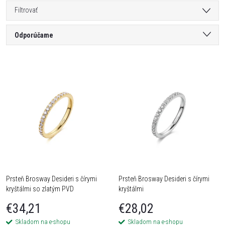
Filtrovať
R
Odporúčame
a
Najlacnejšie
V
Najdrahšie
d
ý
Najpredávanejšie
e
Abecedne
p
n
i
i
s
Prsteň Brosway Desideri s čírymi
Prsteň Brosway Desideri s čírymi
e
kryštálmi so zlatým PVD
kryštálmi
p
p
€34,21
€28,02
r
Skladom na e-shopu
Skladom na e-shopu