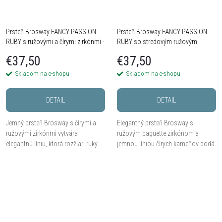
Prsteň Brosway FANCY PASSION
Prsteň Brosway FANCY PASSION
RUBY s ružovými a čírymi zirkónmi -
RUBY so stredovým ružovým
Striebro 925
zirkónom - Striebro 925
€37,50
€37,50
Skladom na e-shopu
Skladom na e-shopu
DETAIL
DETAIL
Jemný prsteň Brosway s čírymi a
Elegantný prsteň Brosway s
ružovými zirkónmi vytvára
ružovým baguette zirkónom a
elegantnú líniu, ktorá rozžiari ruky
jemnou líniou čírych kameňov dodá
jemným ženským trblietkou.
vašim rukám výrazný, ale stále
nežný efekt.