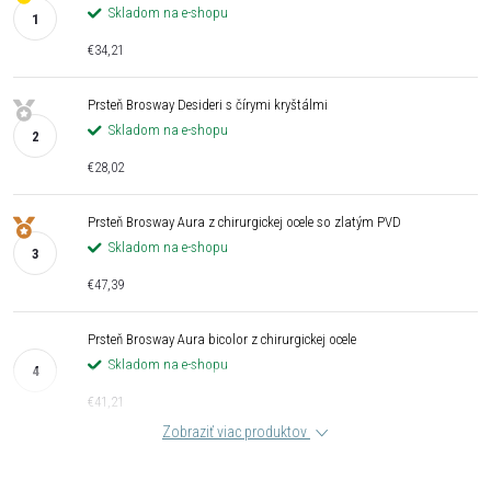
Skladom na e-shopu
€34,21
Prsteň Brosway Desideri s čírymi kryštálmi
Skladom na e-shopu
€28,02
Prsteň Brosway Aura z chirurgickej ocele so zlatým PVD
Skladom na e-shopu
€47,39
Prsteň Brosway Aura bicolor z chirurgickej ocele
Skladom na e-shopu
€41,21
Zobraziť viac produktov