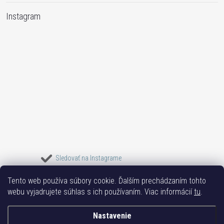
Instagram
Sledovať na Instagrame
Tento web používa súbory cookie. Ďalším prechádzaním tohto
Bižuterie TOP
Vše k mobilu
Mobil příslušenství
Bižutéria Yvon
webu vyjadrujete súhlas s ich používaním. Viac informácií
tu
.
Issa-Garden
Nastavenie