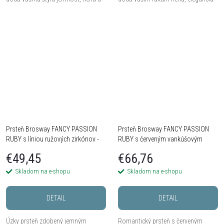
krásny ženský ligot.
a krásne výrazný lesk.
Prsteň Brosway FANCY PASSION
Prsteň Brosway FANCY PASSION
RUBY s líniou ružových zirkónov -
RUBY s červeným vankúšovým
Striebro 925
zirkónom - Striebro 925
€49,45
€66,76
Skladom na e-shopu
Skladom na e-shopu
DETAIL
DETAIL
Úzky prsteň zdobený jemným
Romantický prsteň s červeným