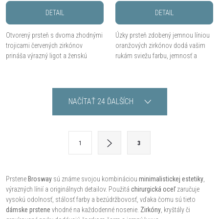
DETAIL
DETAIL
Otvorený prsteň s dvoma zhodnými
Úzky prsteň zdobený jemnou líniou
trojicami červených zirkónov
oranžových zirkónov dodá vašim
prináša výrazný ligot a ženskú
rukám sviežu farbu, jemnosť a
energiu v jemnom, elegantnom
elegantnú iskru.
prevedení.
O
NAČÍTAŤ 24 ĎALŠÍCH
v
l
S
1
3
t
á
r
d
á
Prstene
Brosway
sú známe svojou kombináciou
minimalistickej estetiky
,
výrazných línií a originálnych detailov. Použitá
chirurgická oceľ
zaručuje
a
n
vysokú odolnosť, stálosť farby a bezúdržbovosť, vďaka čomu sú tieto
k
c
dámske prstene
vhodné na každodenné nosenie.
Zirkóny
, kryštály či