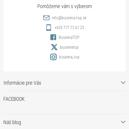
ä
s
t
u
info
@
bizuteria-top.sk
i
+420 777 72 67 23
BizuteriaTOP
e
bizuterietop
bizuteria_top
Informácie pre Vás
FACEBOOK
Náš blog