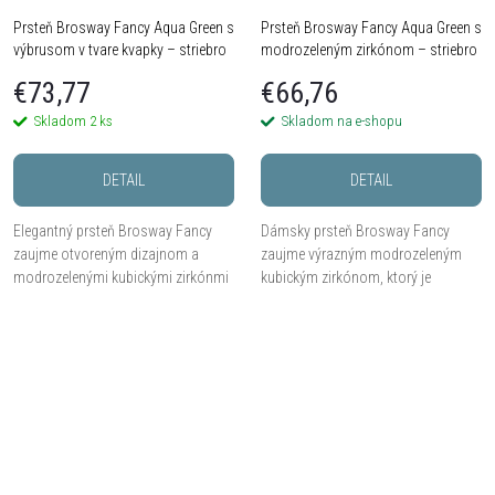
Prsteň Brosway Fancy Aqua Green s
Prsteň Brosway Fancy Aqua Green s
výbrusom v tvare kvapky – striebro
modrozeleným zirkónom – striebro
925
925
€73,77
€66,76
Skladom
2 ks
Skladom na e-shopu
DETAIL
DETAIL
Elegantný prsteň Brosway Fancy
Dámsky prsteň Brosway Fancy
zaujme otvoreným dizajnom a
zaujme výrazným modrozeleným
modrozelenými kubickými zirkónmi
kubickým zirkónom, ktorý je
v tvare kvapky. Prevedenie zo
obklopen jemným trblietaním čírych
striebra 925 s ródiovaným
zirkónov. Prevedenie zo striebra 925
povrchom pôsobí ľahko,...
s ródiovaným...