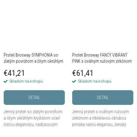
Prsteň Brosway SYMPHONIA so
Prsteň Brosway FANCY VIBRANT
zlatým povrchom a čírym okrúhlym
PINK s oválnym ružovým zirkónom
kryštálom - Chirurgická oceľ 316L
- Striebro 925
€41,21
€61,41
PVD
Skladom na e-shopu
Skladom na e-shopu
DETAIL
DETAIL
Jemný prsteň so zlatým povrchom
Jemný prsteň s oválnym ružovým
a čírym okrúhlym kryštálom očarí
zirkónom a trblietavou obrubou
čistou eleganciou, nadčasovým
prináša nežnú eleganciu, ženský
štýlom a jemným ženským
pôvab a romantický lesk.