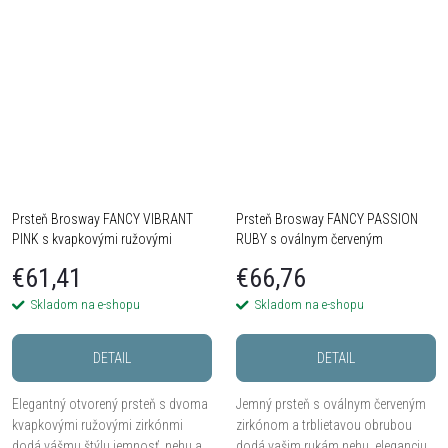
trblietkou.
Prsteň Brosway FANCY VIBRANT
Prsteň Brosway FANCY PASSION
PINK s kvapkovými ružovými
RUBY s oválnym červeným
zirkónmi - Striebro 925
zirkónom - Striebro 925
€61,41
€66,76
Skladom na e-shopu
Skladom na e-shopu
DETAIL
DETAIL
Elegantný otvorený prsteň s dvoma
Jemný prsteň s oválnym červeným
kvapkovými ružovými zirkónmi
zirkónom a trblietavou obrubou
dodá vášmu štýlu jemnosť, nehu a
dodá vašim rukám nehu, eleganciu