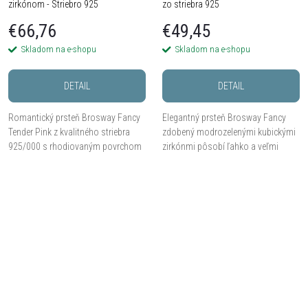
zirkónom - Striebro 925
zo striebra 925
€66,76
€49,45
Skladom na e-shopu
Skladom na e-shopu
DETAIL
DETAIL
Romantický prsteň Brosway Fancy
Elegantný prsteň Brosway Fancy
Tender Pink z kvalitného striebra
zdobený modrozelenými kubickými
925/000 s rhodiovaným povrchom
zirkónmi pôsobí ľahko a veľmi
zdobený jemným vintage ružovým
žensky. Prevedenie zo striebra 925 s
kubickým zirkónom a trblietavými
ródiovaným povrchom z neho robí
čírymi zirkónmi....
ideálny doplnok...