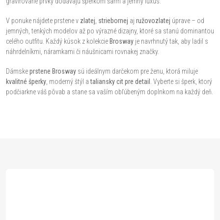
o
gravírované prvky dodávajú šperkom šarm a jemný luxus.
i
v
V ponuke nájdete prstene v
zlatej
,
striebornej
aj
ružovozlatej
úprave – od
a
e
jemných, tenkých modelov až po výrazné dizajny, ktoré sa stanú dominantou
n
celého outfitu. Každý kúsok z kolekcie
Brosway
je navrhnutý tak, aby ladil s
p
náhrdelníkmi, náramkami či náušnicami rovnakej značky.
i
e
r
Dámske
prstene Brosway
sú ideálnym darčekom pre ženu, ktorá miluje
kvalitné šperky
, moderný štýl a
taliansky cit pre detail
. Vyberte si šperk, ktorý
v
podčiarkne váš pôvab a stane sa vaším obľúbeným doplnkom na každý deň.
k
y
Z
v
ý
á
p
p
i