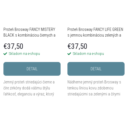
Prsteň Brosway FANCY MISTERY
Prsteň Brosway FANCY LIFE GREEN
BLACK s kombináciou čiernych a
s jemnou kombináciou zelených a
čírych zirkónov - Striebro 925
čírych zirkónov - Striebro 925
€37,50
€37,50
Skladom na e-shopu
Skladom na e-shopu
DETAIL
DETAIL
Jemný prsteň striedajúci čierne a
Nádherne jemný prsteň Brosway s
číre zirkóny dodá vášmu štýlu
tenkou líniou kovu zdobenou
ľahkosť, eleganciu a výraz, ktorý
striedajúcimi sa zelenými a čírymi
pôsobí nevtieravo, ale pôsobivo.
zirkónmi pôsobí sviežo, elegantne a
veľmi žensky.