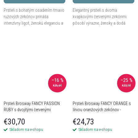
Prsteň s bohatým osadením tmavo
Elegantný prsteň s dvoma
ružových zirkónov prináša
kvapkovými červenými zirkónmi
intenzívny ligot, ženskú eleganciu a
pôsobí výrazne, žensky a dodá
pôsobivý farebný akcent.
vášmu štýlu jemnú dávku vášne.
–16 %
–25 %
€36,64
€33,18
Prsteň Brosway FANCY PASSION
Prsteň Brosway FANCY ORANGE s
RUBY s dvojitými červenými
líniou oranžových zirkónov -
zirkónmi - Striebro 925
Striebro 925
€30,70
€24,73
Skladom na e-shopu
Skladom na e-shopu