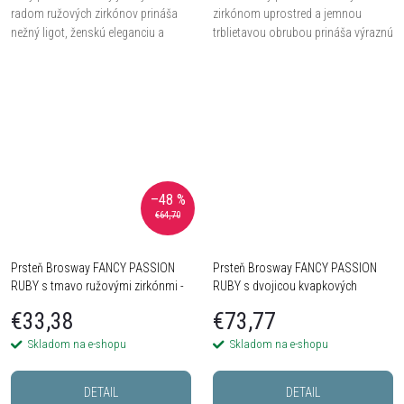
radom ružových zirkónov prináša
zirkónom uprostred a jemnou
nežný ligot, ženskú eleganciu a
trblietavou obrubou prináša výraznú
romantický farebný dotyk.
eleganciu aj nežný ženský pôvab.
–48 %
€64,70
Prsteň Brosway FANCY PASSION
Prsteň Brosway FANCY PASSION
RUBY s tmavo ružovými zirkónmi -
RUBY s dvojicou kvapkových
Striebro 925
červených zirkónov - Striebro 925
€33,38
€73,77
Skladom na e-shopu
Skladom na e-shopu
DETAIL
DETAIL