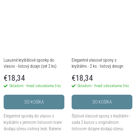
vytvárajú...
Luxusné kryštálové sponky do
Elegantné vlasové spony s
vlasov - listový dizajn (set 2 ks)
kryštálmi - 2 ks - listový design
€18,34
€18,34
Skladom - hneď odosielame
5 ks
Skladom - hneď odosielame
9 ks
DO KOŠÍKA
DO KOŠÍKA
Elegantné sponky do vlasov s
Štýlové vlasové spony s kryštálmi -
kryštálmi v jemnom listovom tvare
sada 2 kusov v originálnom
dodajú účesu oslnivý lesk. Balenie
listovom dizajne dodajú účesu
obsahuje pár – 2 kusy sponiek,
výrazný a elegantný vzhľad. Ideálna