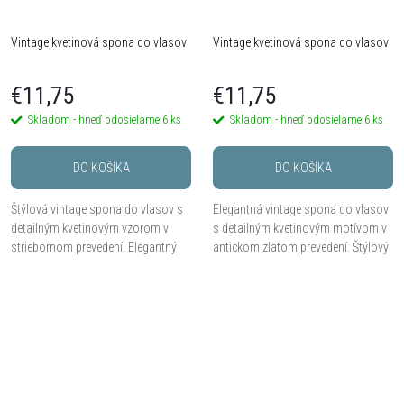
Vintage kvetinová spona do vlasov
Vintage kvetinová spona do vlasov
€11,75
€11,75
Skladom - hneď odosielame
6 ks
Skladom - hneď odosielame
6 ks
DO KOŠÍKA
DO KOŠÍKA
Štýlová vintage spona do vlasov s
Elegantná vintage spona do vlasov
detailným kvetinovým vzorom v
s detailným kvetinovým motívom v
striebornom prevedení. Elegantný
antickom zlatom prevedení. Štýlový
doplnok pre ženy aj dievčatá, ktorý
doplnok pre ženy aj dievčatá, ktorý
ozdobí každý účes.
dodá účesu romantický nádych.