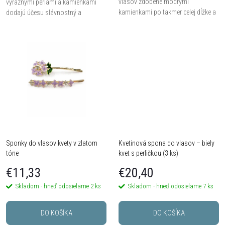
d
vlasov zdobené modrými
výraznými perlami a kamienkami
u
kamienkami po takmer celej dĺžke a
dodajú účesu slávnostný a
výrazným kvetinovým detailom v
romantický vzhľad. Ideálne pre
u
rovnakom tóne.
svadby, plesy aj spoločenské
k
udalosti.
k
t
t
o
o
v
v
Sponky do vlasov kvety v zlatom
Kvetinová spona do vlasov – biely
tóne
kvet s perličkou (3 ks)
€11,33
€20,40
Skladom - hneď odosielame
2 ks
Skladom - hneď odosielame
7 ks
DO KOŠÍKA
DO KOŠÍKA