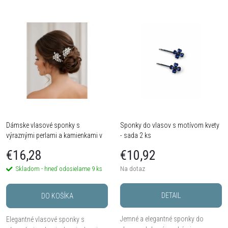
a
Najlacnejšie
V
Najdrahšie
d
ý
Najpredávanejšie
e
Abecedne
p
n
i
i
s
Dámske vlasové sponky s
Sponky do vlasov s motívom kvety
e
výraznými perlami a kamienkami v
- sada 2 ks
p
sade 2 ks
p
€16,28
€10,92
r
Skladom - hneď odosielame
9 ks
Na dotaz
r
o
DETAIL
DO KOŠÍKA
o
d
Jemné a elegantné sponky do
Elegantné vlasové sponky s