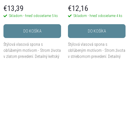
€13,39
€12,16
Skladom - hneď odosielame
5 ks
Skladom - hneď odosielame
4 ks
DO KOŠÍKA
DO KOŠÍKA
Štýlová vlasová spona s
Štýlová vlasová spona s
obľúbeným motívom - Strom života
obľúbeným motívom - Strom života
v zlatom prevedení. Detailný keltský
v striebornom prevedení. Detailný
ornament dodá účesu výrazný a
keltský ornament dodá účesu
symbolický akcent.
výrazný a symbolický akcent.