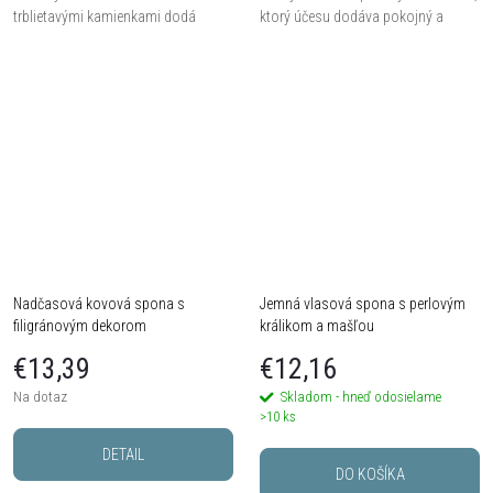
trblietavými kamienkami dodá
ktorý účesu dodáva pokojný a
účesu jemný luxusný akcent. Ideálne
vyvážený vzhľad. Vhodná na
pre svadobné účesy, slávnostné
každodenné nosenie aj
príležitosti aj večerný styling.
elegantnejšie príležitosti, kedy...
Nadčasová kovová spona s
Jemná vlasová spona s perlovým
filigránovým dekorom
králikom a mašľou
€13,39
€12,16
Na dotaz
Skladom - hneď odosielame
>10 ks
DETAIL
DO KOŠÍKA