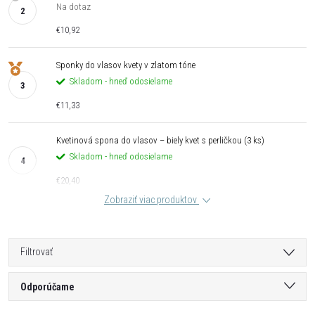
Na dotaz
€10,92
Sponky do vlasov kvety v zlatom tóne
Skladom - hneď odosielame
€11,33
Kvetinová spona do vlasov – biely kvet s perličkou (3 ks)
Skladom - hneď odosielame
€20,40
Zobraziť viac produktov
Filtrovať
R
Odporúčame