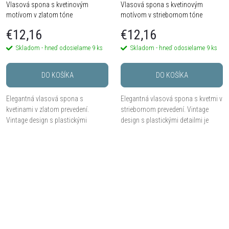
Vlasová spona s kvetinovým
Vlasová spona s kvetinovým
motívom v zlatom tóne
motívom v striebornom tóne
€12,16
€12,16
Skladom - hneď odosielame
9 ks
Skladom - hneď odosielame
9 ks
DO KOŠÍKA
DO KOŠÍKA
Elegantná vlasová spona s
Elegantná vlasová spona s kvetmi v
kvetinami v zlatom prevedení.
striebornom prevedení. Vintage
Vintage design s plastickými
design s plastickými detailmi je
detailmi je ideálny na každodenné
ideálny na každodenné nosenie aj
nosenie aj slávnostné účesy.
slávnostné účesy.