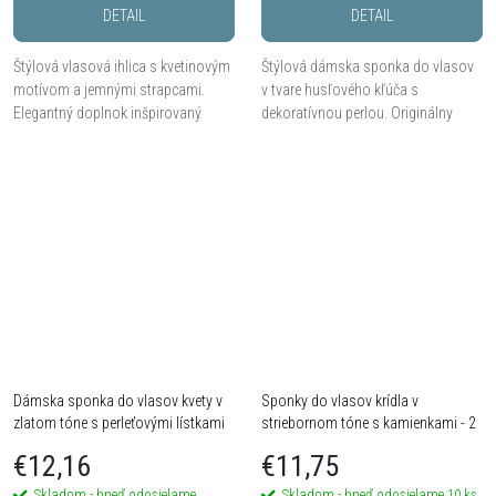
DETAIL
DETAIL
Štýlová vlasová ihlica s kvetinovým
Štýlová dámska sponka do vlasov
motívom a jemnými strapcami.
v tvare husľového kľúča s
Elegantný doplnok inšpirovaný
dekoratívnou perlou. Originálny
orientálnym štýlom pre slávnostné
vlasový doplnok ideálny pre
aj každodenné účesy.
milovníkov hudby, elegantné účesy
aj každodenné nosenie.
Dámska sponka do vlasov kvety v
Sponky do vlasov krídla v
zlatom tóne s perleťovými lístkami
striebornom tóne s kamienkami - 2
ks
€12,16
€11,75
Skladom - hneď odosielame
Skladom - hneď odosielame
10 ks