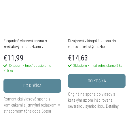
Elegantná vlasová spona s
Dizajnová vikingská spona do
kryštálovými retiazkami v
vlasov s keltským uzlom
striebornom tóne
€11,99
€14,63
Skladom - hneď odosielame
Skladom - hneď odosielame
5 ks
>10 ks
DO KOŠÍKA
DO KOŠÍKA
Originálna spona do vlasov s
Romantická vlasová spona s
keltským uzlom inšpirovaná
kamienkami a jemnými retiazkami v
severskou symbolikou. Detailný
striebornom tóne dodá účesu
ornament v antickom striebornom
ľahkosť a ligot. Visiace kryštálové
tóne dodáva účesu výrazný a
detaily sa pri pohybe jemne lesknú a
osobitý vzhľad. Ideálny...