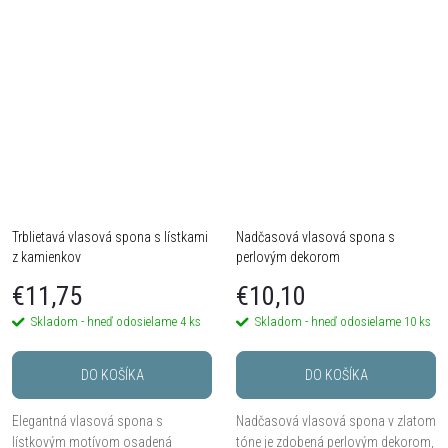
ideálne na slávnostný aj
ako spoločenská ozdoba do vlasov
každodenný styling.
na večierok,...
Trblietavá vlasová spona s lístkami
Nadčasová vlasová spona s
z kamienkov
perlovým dekorom
€11,75
€10,10
Skladom - hneď odosielame
4 ks
Skladom - hneď odosielame
10 ks
DO KOŠÍKA
DO KOŠÍKA
Elegantná vlasová spona s
Nadčasová vlasová spona v zlatom
lístkovým motívom osadená
tóne je zdobená perlovým dekorom,