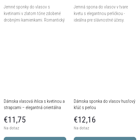
Jemné sponky do vlasov s
Jemná spona do vlasov v tvare
kvetinami v zlatom tóne zdobené
kvetu s elegantnou perličkou -
drobnými kamienkami. Romantický
ideálna pre slávnostné účesy.
doplnok na každodenné nosenie aj
slávnostné účesy.
Dámska vlasová ihlica s kvetinou a
Dámska sponka do vlasov husľový
strapcami – elegantná orientálna
kľúč s perlou
ozdoba do vlasov
€11,75
€12,16
Na dotaz
Na dotaz