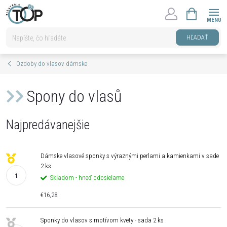
Prejsť
NÁKUPNÝ
na
KOŠÍK
obsah
HĽADAŤ
Ozdoby do vlasov dámske
Spony do vlasů
Najpredávanejšie
Dámske vlasové sponky s výraznými perlami a kamienkami v sade
2 ks
Skladom - hneď odosielame
€16,28
Sponky do vlasov s motívom kvety - sada 2 ks