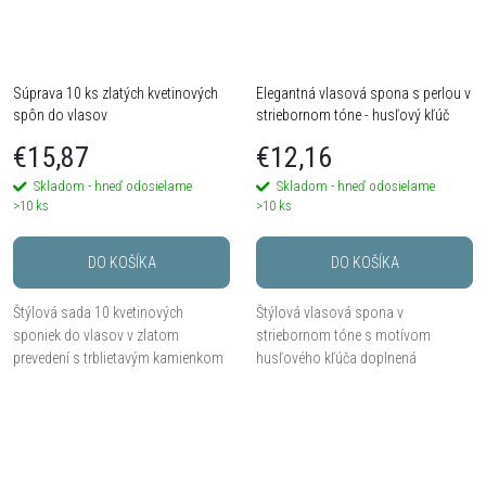
Súprava 10 ks zlatých kvetinových
Elegantná vlasová spona s perlou v
spôn do vlasov
striebornom tóne - husľový kľúč
€15,87
€12,16
Skladom - hneď odosielame
Skladom - hneď odosielame
>10 ks
>10 ks
DO KOŠÍKA
DO KOŠÍKA
Štýlová sada 10 kvetinových
Štýlová vlasová spona v
sponiek do vlasov v zlatom
striebornom tóne s motívom
prevedení s trblietavým kamienkom
husľového kľúča doplnená
uprostred. Jemný a romantický
ozdobnou perlou. Originálny design
vlasový doplnok ideálny na svadbu,
pôsobí jemne, ale zároveň výrazne.
oslavu aj letnú párty.
Ideálny doplnok na každodenné...