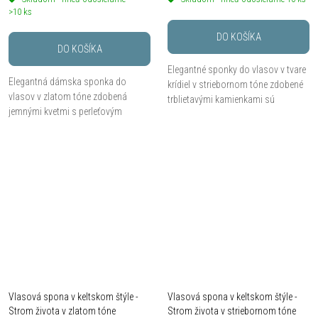
>10 ks
DO KOŠÍKA
DO KOŠÍKA
Elegantné sponky do vlasov v tvare
Elegantná dámska sponka do
krídiel v striebornom tóne zdobené
vlasov v zlatom tóne zdobená
trblietavými kamienkami sú
jemnými kvetmi s perleťovým
výrazným doplnkom pre slávnostný
efektom a drobnými kamienkami.
aj každodenný účes. Balenie
Ideálny vlasový doplnok na svadby,
obsahuje 2 ks...
oslavy, plesy alebo...
Vlasová spona v keltskom štýle -
Vlasová spona v keltskom štýle -
Strom života v zlatom tóne
Strom života v striebornom tóne