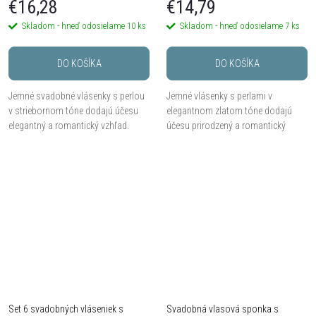
€16,28
€14,79
Skladom - hneď odosielame
10 ks
Skladom - hneď odosielame
7 ks
DO KOŠÍKA
DO KOŠÍKA
Jemné svadobné vlásenky s perlou
Jemné vlásenky s perlami v
v striebornom tóne dodajú účesu
elegantnom zlatom tóne dodajú
elegantný a romantický vzhľad.
účesu prirodzený a romantický
Minimalistický dizajn s
vzhľad. Perlová vlasová ozdoba
dekoratívnou perlou pôsobí veľmi
krásne doplní svadobný drdol,
jemne a ľahko doplní...
vrkoč aj polorozpustené...
Set 6 svadobných vláseniek s
Svadobná vlasová sponka s