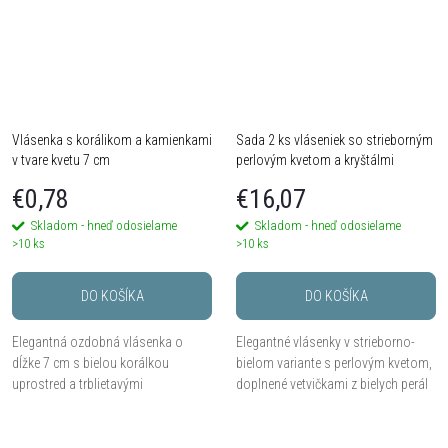
Vlásenka s korálikom a kamienkami
Sada 2 ks vláseniek so strieborným
v tvare kvetu 7 cm
perlovým kvetom a kryštálmi
€0,78
€16,07
Skladom - hneď odosielame
Skladom - hneď odosielame
>10 ks
>10 ks
DO KOŠÍKA
DO KOŠÍKA
Elegantná ozdobná vlásenka o
Elegantné vlásenky v strieborno-
dĺžke 7 cm s bielou korálkou
bielom variante s perlovým kvetom,
uprostred a trblietavými
doplnené vetvičkami z bielych perál
kamienkami v kvetinovom tvare.
a kryštálov, 2 ks.
Predáva sa po 1 kuse.