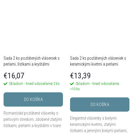
Sada 2 ks pozlátených vláseniek s
Sada 2 ks pozlátených vláseniek s
perlami, lístkami a kryštálmi
keramickými kvetmi a perlami
€16,07
€13,39
Skladom - hneď odosielame
2 ks
Skladom - hneď odosielame
>10 ks
DO KOŠÍKA
DO KOŠÍKA
Romantické pozlátené vlásenky s
Elegantné vlásenky s bielymi
perlovým stredom, zdobené zlatými
keramickými kvetmi, zlatými
lístkami, perlami a kryštálmi v tvare
lístkami a jemnými bielymi perlami,
vetvičiek, 2 ks.