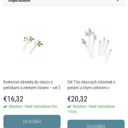
R
Odporúčame
a
Najlacnejšie
V
Najdrahšie
d
ý
Najpredávanejšie
e
Abecedne
p
n
i
i
s
Kvetinové vlásenky do vlasov s
Set 7 ks vlasových vláseniek s
e
perličkami a zelenými listami – set 2
perlami a čírymi zirkónmi v
p
ks
striebornom tóne
p
€16,32
€20,32
r
Skladom - hneď odosielame
9 ks
Skladom - hneď odosielame
r
>10 ks
o
DO KOŠÍKA
DO KOŠÍKA