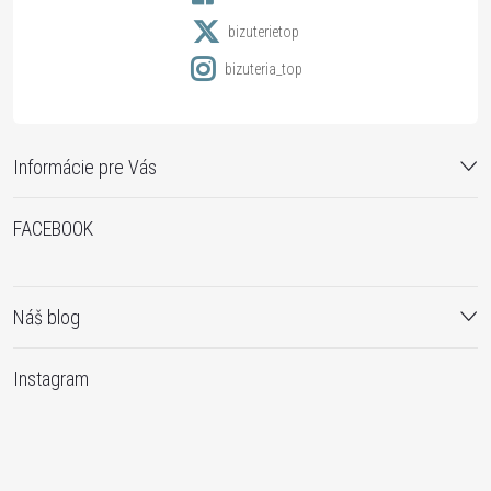
e
i
bizuterietop
s
bizuteria_top
u
Informácie pre Vás
FACEBOOK
Náš blog
Instagram