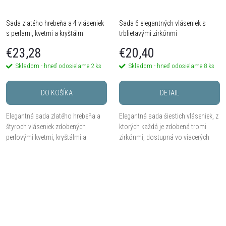
Sada zlatého hrebeňa a 4 vláseniek
Sada 6 elegantných vláseniek s
s perlami, kvetmi a kryštálmi
trblietavými zirkónmi
€23,28
€20,40
Skladom - hneď odosielame
2 ks
Skladom - hneď odosielame
8 ks
DO KOŠÍKA
DETAIL
Elegantná sada zlatého hrebeňa a
Elegantná sada šiestich vláseniek, z
štyroch vláseniek zdobených
ktorých každá je zdobená tromi
perlovými kvetmi, kryštálmi a
zirkónmi, dostupná vo viacerých
zlatými lístkami.
farebných variantoch.