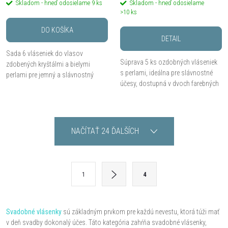
Skladom - hneď odosielame
9 ks
Skladom - hneď odosielame
>10 ks
DO KOŠÍKA
DETAIL
Sada 6 vláseniek do vlasov
Súprava 5 ks ozdobných vláseniek
zdobených kryštálmi a bielymi
s perlami, ideálna pre slávnostné
perlami pre jemný a slávnostný
účesy, dostupná v dvoch farebných
účes.
variantoch.
O
NAČÍTAŤ 24 ĎALŠÍCH
v
l
S
1
4
t
á
r
d
á
Svadobné vlásenky
sú základným prvkom pre každú nevestu, ktorá túži mať
v deň svadby dokonalý účes. Táto kategória zahŕňa svadobné vlásenky,
n