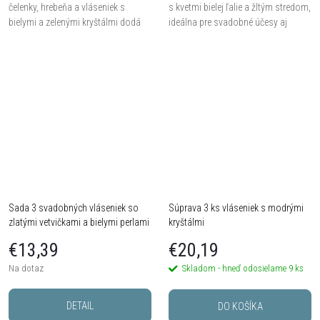
čelenky, hrebeňa a vláseniek s
s kvetmi bielej ľalie a žltým stredom,
bielymi a zelenými kryštálmi dodá
ideálna pre svadobné účesy aj
vášmu účesu slávnostný lesk.
slávnostné príležitosti.
Sada 3 svadobných vláseniek so
Súprava 3 ks vláseniek s modrými
zlatými vetvičkami a bielymi perlami
kryštálmi
€13,39
€20,19
Na dotaz
Skladom - hneď odosielame
9 ks
DETAIL
DO KOŠÍKA