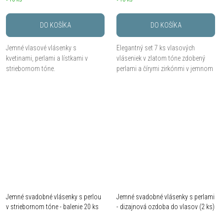
DO KOŠÍKA
DO KOŠÍKA
Jemné vlasové vlásenky s
Elegantný set 7 ks vlasových
kvetinami, perlami a lístkami v
vláseniek v zlatom tóne zdobený
striebornom tóne.
perlami a čírymi zirkónmi v jemnom
kvetinovom dizajne. Kombinácia
výraznejších aj jednoduchých kusov
umožňuje...
Jemné svadobné vlásenky s perlou
Jemné svadobné vlásenky s perlami
v striebornom tóne - balenie 20 ks
- dizajnová ozdoba do vlasov (2 ks)