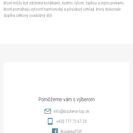
a
ktoré môžu byť zdobené korálkami, kvetmi, tylom, čipkou a inými prvkami,
k
c
ktoré pomáhajú vytvoriť harmonický a pôsobivý vzhľad, ktorý dokonale
o
dopĺňa celkový svadobný štýl.
i
v
a
e
n
p
Z
i
e
r
á
v
p
k
ä
y
v
t
info
@
bizuteria-top.sk
ý
i
+420 777 72 67 23
p
BizuteriaTOP