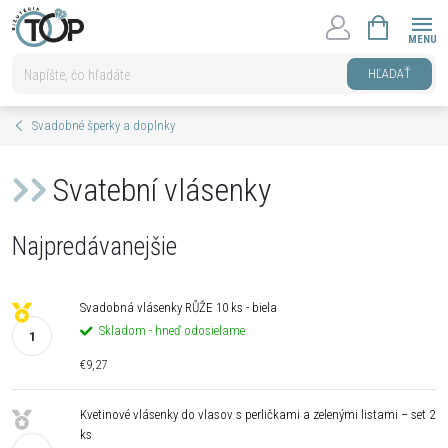
Prejsť
NÁKUPNÝ
na
KOŠÍK
obsah
HĽADAŤ
Svadobné šperky a doplnky
Svatební vlásenky
Najpredávanejšie
Svadobná vlásenky RŮŽE 10 ks - biela
Skladom - hneď odosielame
€9,27
Kvetinové vlásenky do vlasov s perličkami a zelenými listami – set 2
ks