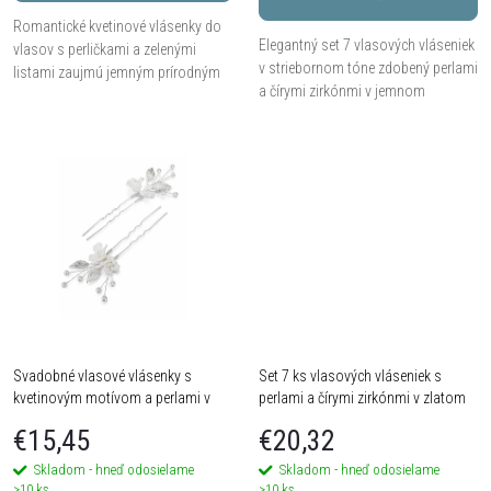
o
d
Romantické kvetinové vlásenky do
Elegantný set 7 vlasových vláseniek
d
vlasov s perličkami a zelenými
v striebornom tóne zdobený perlami
u
listami zaujmú jemným prírodným
a čírymi zirkónmi v jemnom
dizajnom a prepracovanými
u
kvetinovom dizajne. Kombinácia
detailmi. Biele kvety s čírymi
k
výraznejších aj jednoduchých kusov
kamienkami, perličky...
k
umožňuje...
t
t
o
o
v
v
Svadobné vlasové vlásenky s
Set 7 ks vlasových vláseniek s
kvetinovým motívom a perlami v
perlami a čírymi zirkónmi v zlatom
striebornom tóne – set 2 ks
tóne
€15,45
€20,32
Skladom - hneď odosielame
Skladom - hneď odosielame
>10 ks
>10 ks