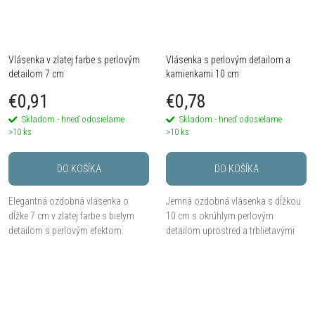
Vlásenka v zlatej farbe s perlovým
Vlásenka s perlovým detailom a
detailom 7 cm
kamienkami 10 cm
€0,91
€0,78
Skladom - hneď odosielame
Skladom - hneď odosielame
>10 ks
>10 ks
DO KOŠÍKA
DO KOŠÍKA
Elegantná ozdobná vlásenka o
Jemná ozdobná vlásenka s dĺžkou
dĺžke 7 cm v zlatej farbe s bielym
10 cm s okrúhlym perlovým
detailom s perlovým efektom.
detailom uprostred a trblietavými
Predáva sa po 1 kuse.
kamienkami po stranách. Predáva
sa po 1 kuse.