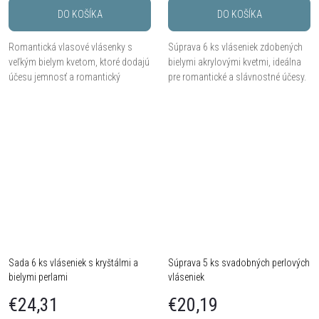
DO KOŠÍKA
DO KOŠÍKA
Romantická vlasové vlásenky s
Súprava 6 ks vláseniek zdobených
veľkým bielym kvetom, ktoré dodajú
bielymi akrylovými kvetmi, ideálna
účesu jemnosť a romantický
pre romantické a slávnostné účesy.
nádych.
Sada 6 ks vláseniek s kryštálmi a
Súprava 5 ks svadobných perlových
bielymi perlami
vláseniek
€24,31
€20,19