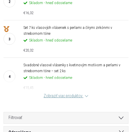
Skladom - hneď odosielame
€16,32
Set 7 ks vlasových vláseniek s perlami a čírymi zirkónmi v
striebornom tóne
Skladom - hneď odosielame
€20,32
Svadobné vlasové vlásenky s kvetinovým motívom a perlami v
striebornom tóne – set 2 ks
Skladom - hneď odosielame
€15,45
Zobraziť viac produktov
Filtrovať