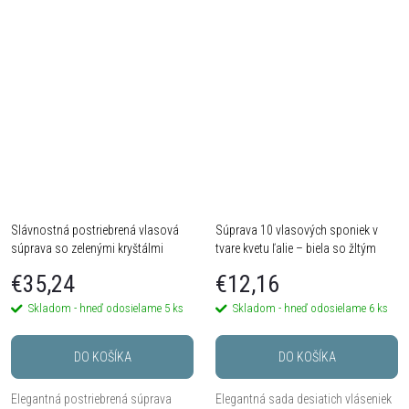
2 ks.
Slávnostná postriebrená vlasová
Súprava 10 vlasových sponiek v
súprava so zelenými kryštálmi
tvare kvetu ľalie – biela so žltým
stredom
€35,24
€12,16
Skladom - hneď odosielame
5 ks
Skladom - hneď odosielame
6 ks
DO KOŠÍKA
DO KOŠÍKA
Elegantná postriebrená súprava
Elegantná sada desiatich vláseniek