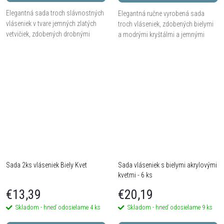
Elegantná sada troch slávnostných
Elegantná ručne vyrobená sada
vláseniek v tvare jemných zlatých
troch vláseniek, zdobených bielymi
vetvičiek, zdobených drobnými
a modrými kryštálmi a jemnými
bielymi perlami.
bielymi perlami.
Sada 2ks vláseniek Biely Kvet
Sada vláseniek s bielymi akrylovými
kvetmi - 6 ks
€13,39
€20,19
Skladom - hneď odosielame
4 ks
Skladom - hneď odosielame
9 ks