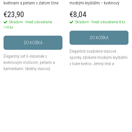
kvetinami a perlami v zlatom tóne
modrými kryštálmi – kvetinový
design
€23,90
€8,04
Skladom - hneď odosielame
Skladom - hneď odosielame
8 ks
>10 ks
DO KOŠÍKA
DO KOŠÍKA
Elegantné svadobné vlasové
Elegantný set 6 vláseniek s
sponky zdobené modrými kryštálmi
kvetinovým motívom, perlami a
v tvare kvetov. Jemný lesk a
kamienkami. Ideálny vlasový
romantický vzhľad dokonale
doplnok na svadby, plesy alebo
doplnia svadobný aj spoločenský
slávnostné účesy.
účes. Ideálne pre nevesty,...