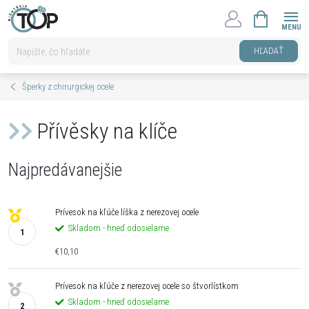
Prejsť
NÁKUPNÝ
na
KOŠÍK
obsah
HĽADAŤ
Šperky z chirurgickej ocele
Přívěsky na klíče
Najpredávanejšie
Prívesok na kľúče líška z nerezovej ocele
Skladom - hneď odosielame
€10,10
Prívesok na kľúče z nerezovej ocele so štvorlístkom
Skladom - hneď odosielame