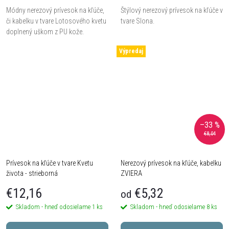
Módny nerezový prívesok na kľúče,
Štýlový nerezový prívesok na kľúče v
či kabelku v tvare Lotosového kvetu
tvare Slona.
doplnený uškom z PU kože.
Výpredaj
–33 %
€8,04
Prívesok na kľúče v tvare Kvetu
Nerezový prívesok na kľúče, kabelku
života - strieborná
ZVIERA
€12,16
€5,32
od
Skladom - hneď odosielame
1 ks
Skladom - hneď odosielame
8 ks