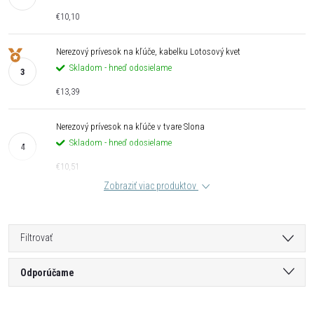
€10,10
Nerezový prívesok na kľúče, kabelku Lotosový kvet
Skladom - hneď odosielame
€13,39
Nerezový prívesok na kľúče v tvare Slona
Skladom - hneď odosielame
€10,51
Zobraziť viac produktov
Filtrovať
R
Odporúčame
a
Najlacnejšie