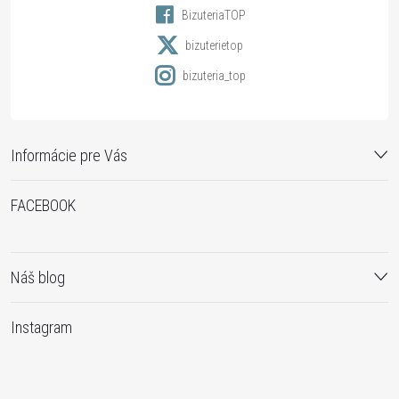
s
BizuteriaTOP
e
u
bizuterietop
bizuteria_top
Informácie pre Vás
FACEBOOK
Náš blog
Instagram