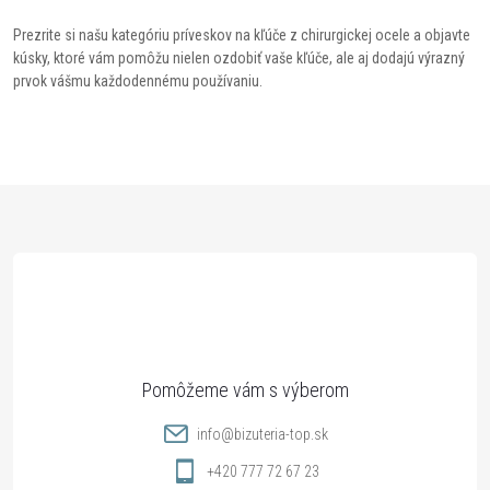
i
Prezrite si našu kategóriu príveskov na kľúče z chirurgickej ocele a objavte
e
kúsky, ktoré vám pomôžu nielen ozdobiť vaše kľúče, ale aj dodajú výrazný
prvok vášmu každodennému používaniu.
p
r
v
Z
k
á
y
p
v
ý
ä
p
t
info
@
bizuteria-top.sk
i
i
+420 777 72 67 23