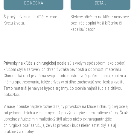
DO KOŠÍKA
DETAIL
Štýlový prívesok na kľúče v tvare
Stylový přívěsek na klíče z nerezové
Kvetu života.
oceli rád doplní Vaši klíčenku či
kabelku/ batoh.
O
v
Prívesky na kľúče z chirurgickej ocele
sú skvelým spôsobom, ako dodať
kľúčom štýl a zároveň ich chrániť vďaka pevnosti a odolnosti materiálu.
l
Chirurgická oceľ je známa svojou odolnosťou voči poškriabaniu, korózii a
inému opotrebovaniu, takže prívesky si dlho zachovajú svoj lesk a kvalitu.
á
Tento materiál je navyše hypoalergénny, čo ocenia najmä ľudia s citlivou
pokožkou.
d
V našej ponuke nájdete rôzne dizajny príveskov na kľúče z chirurgickej ocele,
a
od jednoduchých a elegantných až po výraznejšie a dekoratívne kúsky. Či už
uprednostňujete minimalistický štýl alebo niečo extravagantnejšie,
c
chirurgická oceľ zaručuje, že váš prívesok bude nielen estetický, ale aj
praktický a odolný.