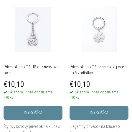
V
Najdrahšie
d
ý
Najpredávanejšie
e
Abecedne
p
n
i
i
s
Prívesok na kľúče líška z nerezovej
Prívesok na kľúče z nerezovej ocele
e
ocele
so štvorlístkom
p
p
€10,10
€10,10
r
Skladom - hneď odosielame
Skladom - hneď odosielame
r
>10 ks
>10 ks
o
o
DO KOŠÍKA
DO KOŠÍKA
d
Štýlový kovový prívesok na kľúče s
Elegantný prívesok na kľúče so
d