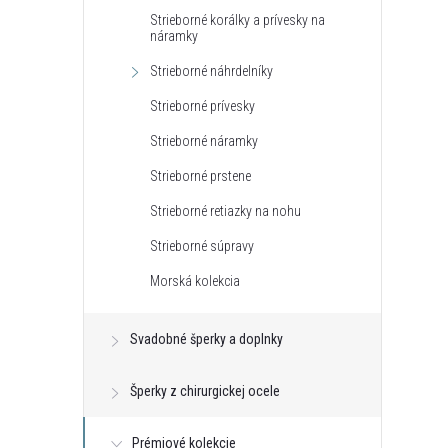
Strieborné korálky a prívesky na
náramky
r
Strieborné náhrdelníky
r
Strieborné prívesky
Strieborné náramky
Strieborné prstene
Strieborné retiazky na nohu
Strieborné súpravy
Morská kolekcia
t
Svadobné šperky a doplnky
t
Šperky z chirurgickej ocele
Prémiové kolekcie