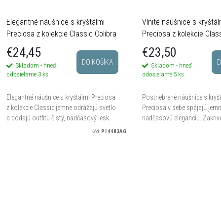
s
p
p
Elegantné náušnice s kryštálmi
Vlnité náušnice s kryštál
Preciosa z kolekcie Classic Colibra
Preciosa z kolekcie Class
€24,45
€23,50
o
DO KOŠÍKA
D
Skladom - hneď
Skladom - hneď
o
odosielame
3 ks
odosielame
5 ks
d
d
Elegantné náušnice s kryštálmi Preciosa
Postriebrené náušnice s kryš
u
z kolekcie Classic jemne odrážajú svetlo
Preciosa v sebe spájajú jemn
a dodajú outfitu čistý, nadčasový lesk.
nadčasovú eleganciu. Zakrive
u
Hodí sa k minimalistickému štýlu aj
pôsobia veľmi ženským do
k
Kód:
P14483AG
slávnostnejším...
kryštály dodávajú šperku svet
k
o
o
v