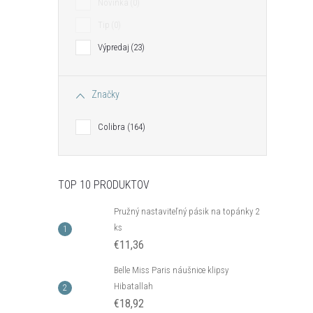
Novinka
0
Tip
0
Výpredaj
23
Značky
Colibra
164
TOP 10 PRODUKTOV
Pružný nastaviteľný pásik na topánky 2
ks
€11,36
Belle Miss Paris náušnice klipsy
Hibatallah
€18,92