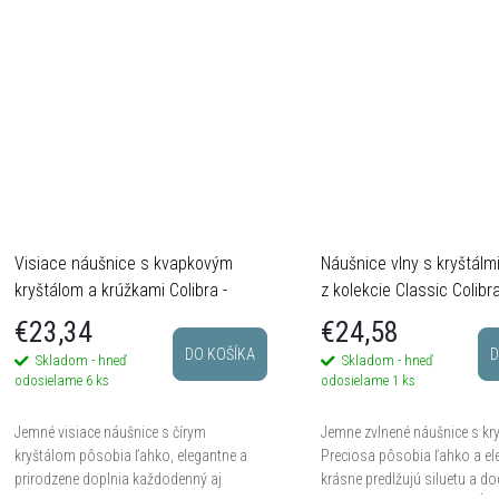
Visiace náušnice s kvapkovým
Náušnice vlny s kryštálm
kryštálom a krúžkami Colibra -
z kolekcie Classic Colibra
postriebrené
postriebrené
€23,34
€24,58
DO KOŠÍKA
D
Skladom - hneď
Skladom - hneď
odosielame
6 ks
odosielame
1 ks
Jemné visiace náušnice s čírym
Jemne zvlnené náušnice s kr
kryštálom pôsobia ľahko, elegantne a
Preciosa pôsobia ľahko a el
prirodzene doplnia každodenný aj
krásne predlžujú siluetu a d