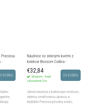
i Preciosa
Náušnice so zelenými kvetmi z
 -
kolekcie Blossom Colibra -
postriebrené
€32,84
O KOŠÍKA
DO KOŠÍKA
Skladom - hneď
odosielame
3 ks
yštálmi
Jemné náušnice s kvetinovým motívom,
egantne,
zelenou smaltovanou úpravou a
odávajú
kryštálmi Preciosa pôsobia sviežo,