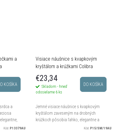
iečkami a
Visiace náušnice s kvapkovým
a
kryštálom a krúžkami Colibra
€23,34
O KOŠÍKA
DO KOŠÍKA
Skladom - hneď
odosielame
6 ks
srdca a
Jemné visiace náušnice s kvapkovým
reciosa
kryštálom zaveseným na drobných
elegantne,
krúžkoch pôsobia ľahko, elegantne a
i a
prirodzene doplnia každodenný aj
Kód:
P13379AU
Kód:
P15/SM/19AU
. Dĺžka 3...
slávnostný outfit. Dĺžka náušníc 1,2 cm.