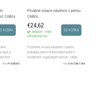
mi
Pôvabné visiace náušnice s perlou
ic Colibra
Colibra
€24,62
O KOŠÍKA
DO KOŠÍKA
Skladom - hneď
odosielame
5 ks
tálmi
Pozlátené visiace náušnice s perlou
ý ligot a
prepájajú jemnosť klasických perál s
né línie
moderným organickým tvarom. Ľahký
jmom a
pohyb závesu dodáva šperku vzdušnosť
Kód:
P10282AG
Kód:
P24/ZIM/17AU
elnú...
a elegantná perla vnesie do...