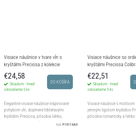
Visiace náušnice v tvare vĺn s
Visiace náušnice so srd
kryštálmi Preciosa z kolekcie
kryštálmi Preciosa Colibr
Classic Colibra
€24,58
€22,51
DO KOŠÍKA
D
Skladom - hneď
Skladom - hneď
odosielame
5 ks
odosielame
5 ks
Elegantné visiace náušnice inšpirované
Visiace náušnice s motívom 
pohybom vĺn, doplnené trblietavými
jemným ligotom kryštálov P
kryštálmi Preciosa, pôsobia ľahko,
pôsobia romanticky a ľahko 
žensky a krásne predĺžia siluetu. Dĺžka
krásne sa pohybujú pri chôdz
Kód:
P10114AU
náušníc 5 cm.
dodávajú outfitu nežný akcent