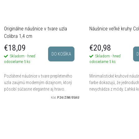
v
Originálne náušnice v tvare uzla
Náušnice veľké kruhy Co
Colibra 1,4 cm
€18,09
€20,98
DO KOŠÍKA
D
Skladom - hneď
Skladom - hneď
odosielame
5 ks
odosielame
5 ks
Pozlátené náušnice v tvare prepleteného
Minimalistické kruhové náušni
uzla zaujmú moderným dizajnom, ktorý
farbe dokazujú, že jednoduc
pôsobí súčasne elegantne aj hravo.
nevychádza z módy. Ľahká ko
Zaoblené línie dodávajú šperku mäkký a
výrazný priemer vytvárajú el
Kód:
P24/ZIM/05AU
harmonický vzhľad, vďaka...
doplnok na každodenné...