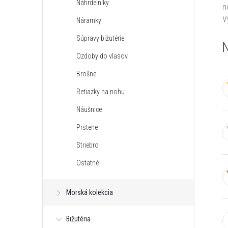
Náhrdelníky
n
n
V
Náramky
ý
Súpravy bižutérie
N
Ozdoby do vlasov
p
Brošne
a
Retiazky na nohu
Náušnice
n
Prstene
e
Striebro
Ostatné
l
Morská kolekcia
Bižutéria