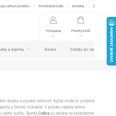
zpis veľkostí prsteňov
Pomáháme Eliške
Kontakty
Zásilkovna - pod
NÁKUPNÝ
KOŠÍK
Prázdny košík
Prihlásenie
erky a doplnky
Brošne
Ozdoby do vlasov
ho dizajnu a vysokej odolnosti. Každý model je vyrobený
egantný a ženský charakter. V ponuke nájdete jemné
u vášho outfitu. Šperky
Colibra
sú ideálne na každodenné