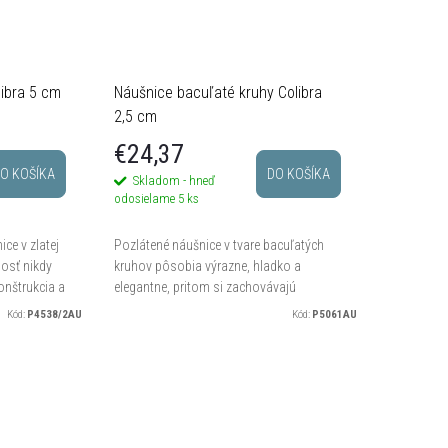
libra 5 cm
Náušnice bacuľaté kruhy Colibra
2,5 cm
€24,37
O KOŠÍKA
DO KOŠÍKA
Skladom - hneď
odosielame
5 ks
ce v zlatej
Pozlátené náušnice v tvare bacuľatých
hosť nikdy
kruhov pôsobia výrazne, hladko a
nštrukcia a
elegantne, pritom si zachovávajú
egantný
nadčasovú jednoduchosť. Krásne doplní
Kód:
P4538/2AU
Kód:
P5061AU
denný outfit aj večerný štýl, keď...