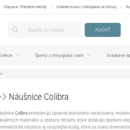
Doprava / Platobné metódy
Vrátenie tovaru / odstúpenie od zmluvy
Ro
HĽADAŤ
olekcie
Šperky z chirurgickej ocele
Svadobné šp
ra
Náušnice Colibra
áušnice
Colibra
predstavujú spojenie precízneho spracovania, moderné
 kvalitných materiálov a zdobený detailmi, ktoré dodávajú šperkom el
inimalistické náušnice aj výraznejšie kúsky, ktoré sa stanú dominanto