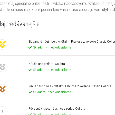
osenie aj špeciálne príležitosti – vďaka nadčasovému vzhľadu a dlhej ži
yberte si náušnice, ktoré podčiarknu vašu krásu a dodajú vám
štýl
,
les
ajpredávanejšie
Elegantné náušnice s kryštálmi Preciosa z kolekcie Classic Colib
Skladom - hneď odosielame
Náušnice s perlami Colibra
Skladom - hneď odosielame
Vlnité náušnice s kryštálmi Preciosa z kolekcie Classic Colibra
Skladom - hneď odosielame
Pôvabné visiace náušnice s perlou Colibra
Skladom - hneď odosielame