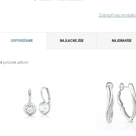
Zobraziť viac produk
R
ODPORÚČAME
NAJLACNEJŠIE
NAJDRAHŠIE
a
64
položiek celkom
d
V
e
ý
n
p
e