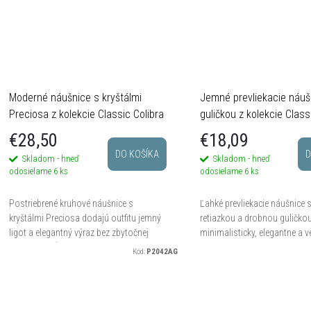
Moderné náušnice s kryštálmi
Jemné prevliekacie náuš
Preciosa z kolekcie Classic Colibra
guličkou z kolekcie Class
€28,50
€18,09
DO KOŠÍKA
D
Skladom - hneď
Skladom - hneď
odosielame
6 ks
odosielame
6 ks
Postriebrené kruhové náušnice s
Ľahké prevliekacie náušnice 
kryštálmi Preciosa dodajú outfitu jemný
retiazkou a drobnou guličko
ligot a elegantný výraz bez zbytočnej
minimalisticky, elegantne a v
okázalosti. Širšia predná časť pôsobí
moderne. Pri pohybe vytvára
Kód:
P2042AG
moderne, zatiaľ čo ručne...
efekt, ktorý krásne zvýrazní...