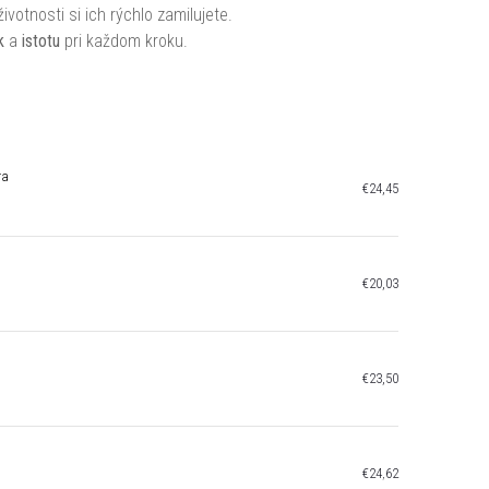
votnosti si ich rýchlo zamilujete.
k
a
istotu
pri každom kroku.
ra
€24,45
€20,03
€23,50
€24,62