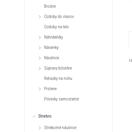
Brošne
Ozdoby do vlasov
Ozdoby na telo
Náhrdelníky
Náramky
Náušnice
1
Súpravy bižutérie
Retiazky na nohu
Prstene
Prívesky samostatné
i
i
Striebro
Strieborné náušnice