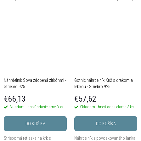
Mesiac, Hviezdy...
Náhrdelník Sova zdobená zirkónmi -
Gothic náhrdelník Kríž s drakom a
Striebro 925
lebkou - Striebro 925
€66,13
€57,62
Skladom - hneď odosielame
3 ks
Skladom - hneď odosielame
3 ks
DO KOŠÍKA
DO KOŠÍKA
Strieborná retiazka na krk s
Náhrdelník z povoskovaného lanka