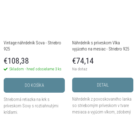
Vintage náhrdelník Sova - Striebro
Náhrdelník s príveskom Vlka
925
vyjúceho na mesiac - Striebro 925
€108,38
€74,14
Skladom - hneď odosielame
3 ks
Na dotaz
DETAIL
DO KOŠÍKA
Náhrdelník z povoskovaného lanka
Strieborná retiazka na krk s
so strieborným príveskom v tvare
príveskom Sovy s roztiahnutými
mesiaca a vyjúcim vlkom, zdobený
krídlami.
mesačným kameňom.