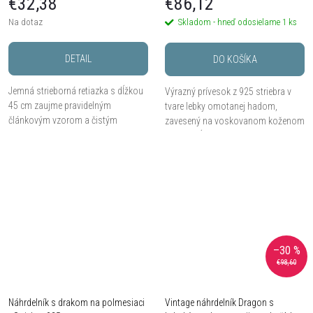
€32,38
€86,12
Na dotaz
Skladom - hneď odosielame
1 ks
DETAIL
DO KOŠÍKA
Jemná strieborná retiazka s dĺžkou
Výrazný prívesok z 925 striebra v
45 cm zaujme pravidelným
tvare lebky omotanej hadom,
článkovým vzorom a čistým
zavesený na voskovanom koženom
leskom. Vďaka hmotnosti 1,9 g je
lanku s dĺžkou cca 61 cm. Precízne
ľahký, pohodlný a vhodný na
detaily, masívny vzhľad a temne
každodenné nosenie aj...
elegantná...
–30 %
€98,60
Náhrdelník s drakom na polmesiaci
Vintage náhrdelník Dragon s