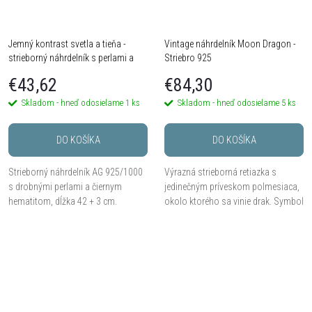
Jemný kontrast svetla a tieňa -
Vintage náhrdelník Moon Dragon -
strieborný náhrdelník s perlami a
Striebro 925
hematitom
€43,62
€84,30
Skladom - hneď odosielame
1 ks
Skladom - hneď odosielame
5 ks
DO KOŠÍKA
DO KOŠÍKA
Strieborný náhrdelník AG 925/1000
Výrazná strieborná retiazka s
s drobnými perlami a čiernym
jedinečným príveskom polmesiaca,
hematitom, dĺžka 42 + 3 cm.
okolo ktorého sa vinie drak. Symbol
Vhodný pre ženy, ktoré hľadajú
sily, mystiky a fantázie.
jednoduchosť s hlbším významom -
harmóniu medzi silou a...