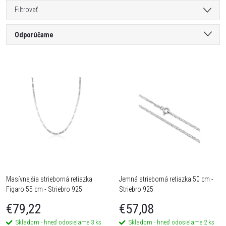
Filtrovať
R
Odporúčame
a
Najlacnejšie
V
Najdrahšie
d
ý
Najpredávanejšie
e
Abecedne
p
n
i
i
s
Masívnejšia strieborná retiazka
Jemná strieborná retiazka 50 cm -
e
Figaro 55 cm - Striebro 925
Striebro 925
p
p
€79,22
€57,08
r
Skladom - hneď odosielame
3 ks
Skladom - hneď odosielame
2 ks