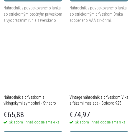
Náhrdelník z povoskovaného lanka
Náhrdelník z povoskovaného lanka
so strieborným otočným príveskom
so strieborným príveskom Draka
s vyobrazením rún a severského
zdobeného AAA zirkónmi.
kompasu.
Náhrdelník s príveskom s
Vintage náhrdelník s príveskom Vlka
vikingskými symbolmi - Striebro
s fázami mesiaca - Striebro 925
925
€65,88
€74,97
Skladom - hneď odosielame
4 ks
Skladom - hneď odosielame
3 ks