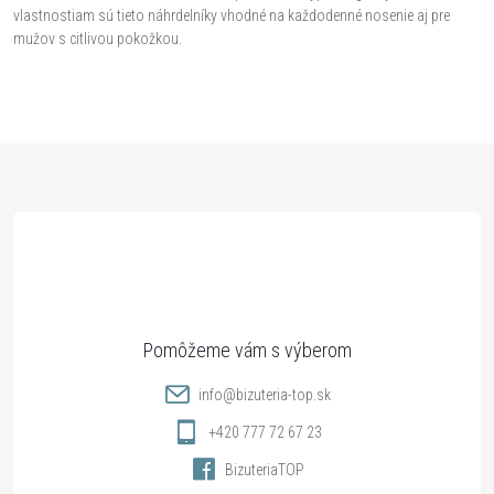
i
vlastnostiam sú tieto náhrdelníky vhodné na každodenné nosenie aj pre
v
mužov s citlivou pokožkou.
a
e
n
p
i
e
r
Z
v
á
k
p
y
ä
v
ý
t
info
@
bizuteria-top.sk
p
i
+420 777 72 67 23
i
BizuteriaTOP