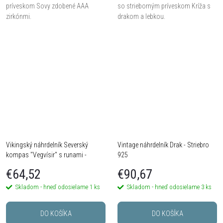
príveskom Sovy zdobené AAA
so strieborným príveskom Kríža s
zirkónmi.
drakom a lebkou.
Vikingský náhrdelník Severský
Vintage náhrdelník Drak - Striebro
kompas "Vegvísir" s runami -
925
Striebro 925
€64,52
€90,67
Skladom - hneď odosielame
1 ks
Skladom - hneď odosielame
3 ks
DO KOŠÍKA
DO KOŠÍKA