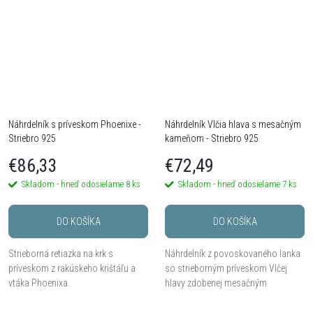
Náhrdelník s príveskom Phoenixe -
Náhrdelník Vlčia hlava s mesačným
Striebro 925
kameňom - ​​Striebro 925
€86,33
€72,49
Skladom - hneď odosielame
8 ks
Skladom - hneď odosielame
7 ks
DO KOŠÍKA
DO KOŠÍKA
Strieborná retiazka na krk s
Náhrdelník z povoskovaného lanka
príveskom z rakúskeho krištáľu a
so strieborným príveskom Vlčej
vtáka Phoenixa.
hlavy zdobenej mesačným
kameňom.