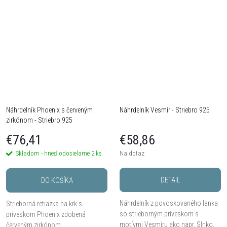
Náhrdelník Phoenix s červeným
Náhrdelník Vesmír - Striebro 925
zirkónom - Striebro 925
€76,41
€58,86
Skladom - hneď odosielame
2 ks
Na dotaz
DETAIL
DO KOŠÍKA
Náhrdelník z povoskovaného lanka
Strieborná retiazka na krk s
so strieborným príveskom s
príveskom Phoenix zdobená
motívmi Vesmíru ako napr. Slnko,
červeným zirkónom.