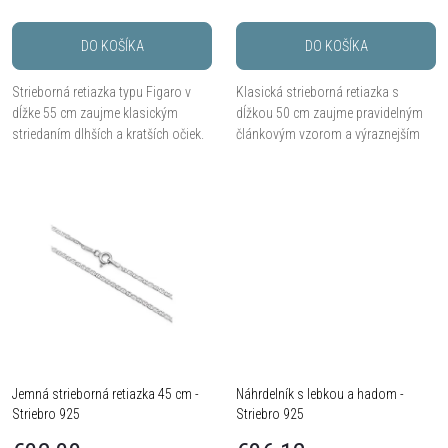
r
o
DO KOŠÍKA
DO KOŠÍKA
o
d
Strieborná retiazka typu Figaro v
Klasická strieborná retiazka s
d
dĺžke 55 cm zaujme klasickým
dĺžkou 50 cm zaujme pravidelným
u
striedaním dlhších a kratších očiek.
článkovým vzorom a výraznejším
Hmotnosť 6,11 g mu dodáva pevný
vzhľadom. Vďaka hmotnosti 3,3 g
u
a kvalitný charakter.
pôsobí pevnejšie, napriek tomu
k
zostáva pohodlný na...
k
t
t
o
o
v
v
Jemná strieborná retiazka 45 cm -
Náhrdelník s lebkou a hadom -
Striebro 925
Striebro 925