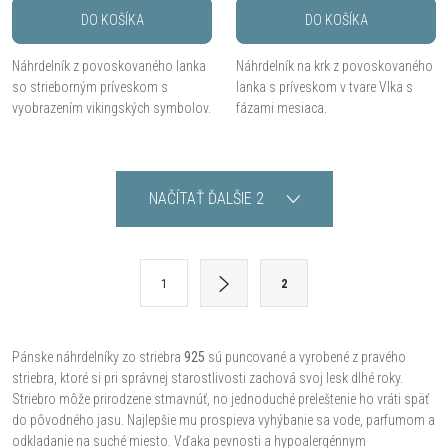
DO KOŠÍKA
DO KOŠÍKA
Náhrdelník z povoskovaného lanka
Náhrdelník na krk z povoskovaného
so strieborným príveskom s
lanka s príveskom v tvare Vlka s
vyobrazením vikingských symbolov.
fázami mesiaca.
O
NAČÍTAŤ ĎALŠIE 2
v
l
S
1
2
t
á
r
d
á
Pánske náhrdelníky zo striebra
925
sú puncované a vyrobené z pravého
striebra, ktoré si pri správnej starostlivosti zachová svoj lesk dlhé roky.
a
n
Striebro môže prirodzene stmavnúť, no jednoduché preleštenie ho vráti späť
k
c
do pôvodného jasu. Najlepšie mu prospieva vyhýbanie sa vode, parfumom a
o
odkladanie na suché miesto. Vďaka pevnosti a hypoalergénnym