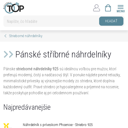
Prejsť
NÁKUPNÝ
na
KOŠÍK
obsah
HĽADAŤ
Strieborné náhrdelníky
Pánské stříbrné náhrdelníky
Pánske
strieborné náhrdelníky 925
sú ideálnou voľbou pre mužov, ktorí
preferujú moderný, čistý a nadčasový štýl. V ponuke nájdete pevné retiazky,
minimalistické prívesky aj výraznejšie modely zo striebra, ktoré doplnia
každodenný outfit. Pravé striebro je hypoalergénne a príjemné na nosenie,
takže poskytuje pohodlie aj pri celodennom používaní.
Najpredávanejšie
Náhrdelník s príveskom Phoenixe - Striebro 925