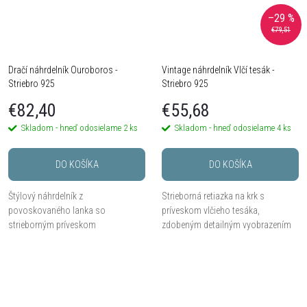
–29 %
€79,51
Dračí náhrdelník Ouroboros -
Vintage náhrdelník Vlčí tesák -
Striebro 925
Striebro 925
€82,40
€55,68
Skladom - hneď odosielame
2 ks
Skladom - hneď odosielame
4 ks
DO KOŠÍKA
DO KOŠÍKA
Štýlový náhrdelník z
Strieborná retiazka na krk s
povoskovaného lanka so
príveskom vlčieho tesáka,
strieborným príveskom
zdobeným detailným vyobrazením
zobrazujúcim draka Ouroboros –
vlčej hlavy – symbol sily a odvahy.
symbol večnosti a nekonečného
cyklu.