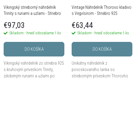
Vikingský strieborný náhrdelník
Vintage Náhrdelník Thorovo kladivo
Trinity s runami a uzlami - Striebro
s Vegvísirom - Striebro 925
925
€97,03
€63,44
Skladom - hneď odosielame
1 ks
Skladom - hneď odosielame
1 ks
DO KOŠÍKA
DO KOŠÍKA
Vikingský náhrdelník zo striebra 925
Unikátny náhrdelník z
s kruhovým príveskom Trinity,
povoskovaného lanka so
zdobeným runami a uzlami po
strieborným príveskom Thorovho
obvode.
kladiva, uprostred so symbolom
kompasu Vegvísir.