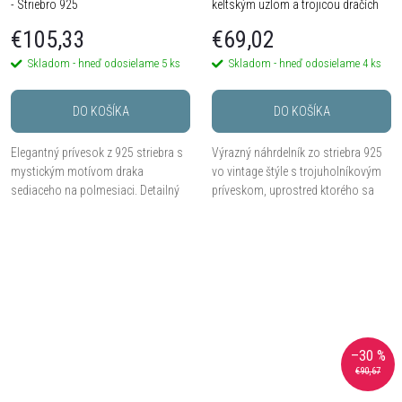
- Striebro 925
keltským uzlom a trojicou dračích
hláv - Striebro 925
€105,33
€69,02
Skladom - hneď odosielame
5 ks
Skladom - hneď odosielame
4 ks
DO KOŠÍKA
DO KOŠÍKA
Elegantný prívesok z 925 striebra s
Výrazný náhrdelník zo striebra 925
mystickým motívom draka
vo vintage štýle s trojuholníkovým
sediaceho na polmesiaci. Detailný
príveskom, uprostred ktorého sa
reliéf, tmavá oxidovaná výplň a
stretávajú tri dračie hlavy pod
hmotnosť 6,05 g vytvárajú výrazný,
keltským uzlom.
fantasy...
–30 %
€90,67