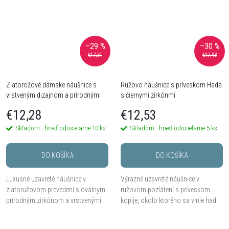
–29 %
–30 %
€17,51
€17,93
Zlatorožové dámske náušnice s
Ružovo náušnice s príveskom Hada
vrstveným dizajnom a prírodnými
s čiernymi zirkónmi
červenooranžovými zirkónmi
€12,28
€12,53
Skladom - hneď odosielame
10 ks
Skladom - hneď odosielame
5 ks
DO KOŠÍKA
DO KOŠÍKA
Luxusné uzavreté náušnice v
Výrazné uzavreté náušnice v
zlatoružovom prevedení s oválnym
ružovom pozlátení s príveskom
prírodným zirkónom a vrstvenými
kopije, okolo ktorého sa vinie had
pruhmi nad čierno osadenými
zdobený čiernymi zirkónmi.
drobnými zirkónmi.