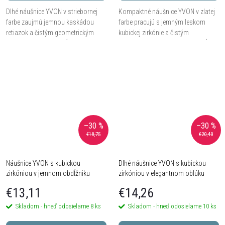
Dlhé náušnice YVON v striebornej
Kompaktné náušnice YVON v zlatej
farbe zaujmú jemnou kaskádou
farbe pracujú s jemným leskom
retiazok a čistým geometrickým
kubickej zirkónie a čistým
zakončením. Vďaka dĺžke 10 cm
geometrickým tvarom. Vďaka dĺžke
dodajú outfitu ľahkosť, pohyb a
približne 4 cm pôsobí upravene,
modernú eleganciu.
výrazne, ale stále...
–30 %
–30 %
€18,75
€20,40
Náušnice YVON s kubickou
Dlhé náušnice YVON s kubickou
zirkóniou v jemnom obdĺžniku
zirkóniou v elegantnom oblúku
€13,11
€14,26
Skladom - hneď odosielame
8 ks
Skladom - hneď odosielame
10 ks