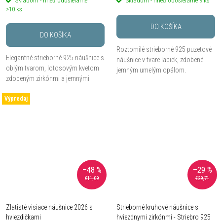
Skladom - hneď odosielame
Skladom - hneď odosielame
9 ks
>10 ks
DO KOŠÍKA
DO KOŠÍKA
Roztomilé strieborné 925 puzetové
Elegantné strieborné 925 náušnice s
náušnice v tvare labiek, zdobené
oblým tvarom, lotosovým kvetom
jemným umelým opálom.
zdobeným zirkónmi a jemnými
visiacimi retiazkami zakončenými
Výpredaj
zirkónmi.
–48 %
–29 %
€11,09
€29,71
Zlatisté visiace náušnice 2026 s
Strieborné kruhové náušnice s
hviezdičkami
hviezdnymi zirkónmi - Striebro 925