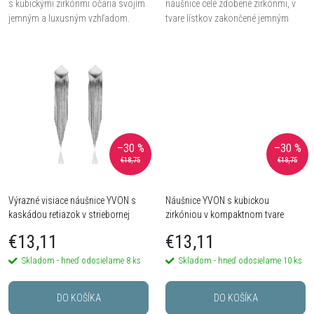
d
s kubickými zirkónmi očaria svojím
náušnice celé zdobené zirkónmi, v
u
jemným a luxusným vzhľadom.
tvare lístkov zakončené jemným
Ideálne na každodenné nosenie i
motívom ruže.
u
slávnostné príležitosti.
k
k
t
t
o
o
–30 %
–30 %
v
€18,75
€18,75
v
Výrazné visiace náušnice YVON s
Náušnice YVON s kubickou
kaskádou retiazok v striebornej
zirkóniou v kompaktnom tvare
farbe
€13,11
€13,11
Skladom - hneď odosielame
8 ks
Skladom - hneď odosielame
10 ks
DO KOŠÍKA
DO KOŠÍKA