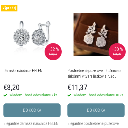
a
Najlacnejšie
V
Výpredaj
Najdrahšie
d
ý
Najpredávanejšie
e
Abecedne
p
n
–32 %
–30 %
i
€12,16
€16,28
i
s
Dámske náušnice HELEN
Postriebrené puzetové náušnice so
e
zirkónmi v tvare lístkov s ružou
p
p
€8,20
€11,37
r
Skladom - hneď odosielame
7 ks
Skladom - hneď odosielame
10 ks
r
o
DO KOŠÍKA
DO KOŠÍKA
o
d
Elegantné dámske náušnice HELEN
Elegantné postriebrené puzetové