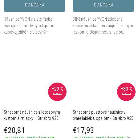
DO KOŠÍKA
DO KOŠÍKA
Náušnice YVON v zlatej farbe
Dlhé náušnice YVON zdobené
pracujú s pravidelným ligotom
kubickou zirkóniou zaujmú jemným
kubickej zirkónie a pevným
leskom a elegantnou siluetou.
geometrickým tvarom. Vďaka dĺžke
Vďaka dĺžke približne 9 cm dodajú
približne 4 cm pôsobí uhladene,
štylizácii ľahkosť, pohyb a
výrazne a zároveň veľmi...
kultivovaný akcent.
–29 %
–30 %
€29,71
€25,63
Strieborné náušnice s lotosovým
Strieborné puzetové náušnice v
kvetom a retiazky – Striebro 925
tvare labiek s opálom - Striebro 925
€20,81
€17,93