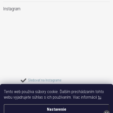
Instagram
Sledovať na Instagrame
Tento web používa súbory cookie. Ďalším prechádzaním tohto
Bižuterie TOP
Vše k mobilu
Mobil příslušenství
Bižutéria Yvon
webu vyjadrujete súhlas s ich používaním. Viac informácií
tu
.
Issa-Garden
Nastavenie