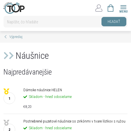
Prejsť
NÁKUPNÝ
na
KOŠÍK
obsah
HĽADAŤ
Výpredaj
Náušnice
Najpredávanejšie
Dámske náušnice HELEN
Skladom - hneď odosielame
€8,20
Postriebrené puzetové náušnice so zirkónmi v tvare lístkov s ružou
Skladom - hneď odosielame