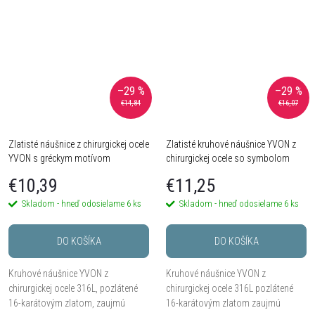
–29 %
–29 %
€14,84
€16,07
Zlatisté náušnice z chirurgickej ocele
Zlatisté kruhové náušnice YVON z
YVON s gréckym motívom
chirurgickej ocele so symbolom
hviezdy
€10,39
€11,25
Skladom - hneď odosielame
6 ks
Skladom - hneď odosielame
6 ks
DO KOŠÍKA
DO KOŠÍKA
Kruhové náušnice YVON z
Kruhové náušnice YVON z
chirurgickej ocele 316L, pozlátené
chirurgickej ocele 316L pozlátené
16-karátovým zlatom, zaujmú
16-karátovým zlatom zaujmú