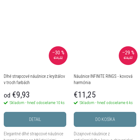
kontrastom čiernej a zlatej farby aj
antickým vzorom a čiernym
jemným geometrickým vzorom.
detailom uprostred. Sú ľahké,
Vhodné na každodenné...
elegantné a ideálne na každodenné
i...
–30 %
–29 %
€14,22
€16,07
Dlhé strapcové náušnice z kryštálov
Náušnice INFINITE RINGS - kovová
v troch farbách
harmónia
€9,93
€11,25
od
Skladom - hneď odosielame
10 ks
Skladom - hneď odosielame
6 ks
DETAIL
DO KOŠÍKA
Elegantné dlhé strapcové náušnice
Dizajnové náušnice z