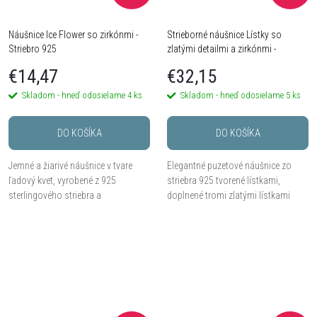
Náušnice Ice Flower so zirkónmi -
Strieborné náušnice Lístky so
Striebro 925
zlatými detailmi a zirkónmi -
Striebro 925
€14,47
€32,15
Skladom - hneď odosielame
4 ks
Skladom - hneď odosielame
5 ks
DO KOŠÍKA
DO KOŠÍKA
Jemné a žiarivé náušnice v tvare
Elegantné puzetové náušnice zo
ľadový kvet, vyrobené z 925
striebra 925 tvorené lístkami,
sterlingového striebra a
doplnené tromi zlatými lístkami
pokovované bielym zlatom.
zdobenými trblietavými zirkónmi.
Osadené trblietavými kubickými
zirkónmi rozžiaria každý outfit a...