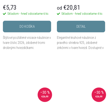
€5,73
€20,81
od
Skladom - hneď odosielame
6 ks
Skladom - hneď odosielame
4 ks
DO KOŠÍKA
DETAIL
Štýlové pozlátené visiace náušnice v
Elegantné kruhové náušnice z
tvare číslic 2026, zdobené tromi
pravého striebra 925, zdobené
drobnými hviezdičkami.
zirkónmi v tvare hviezd. Dostupné v
dvoch farebných variantoch – čisto
strieborné alebo v zlatom prevedení.
–30 %
–30 %
€26,99
€26,99