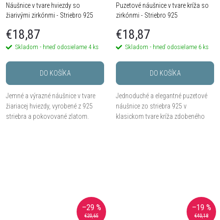
Náušnice v tvare hviezdy so
Puzetové náušnice v tvare kríža so
žiarivými zirkónmi - Striebro 925
zirkónmi - Striebro 925
€18,87
€18,87
Skladom - hneď odosielame
4 ks
Skladom - hneď odosielame
6 ks
DO KOŠÍKA
DO KOŠÍKA
Jemné a výrazné náušnice v tvare
Jednoduché a elegantné puzetové
žiariacej hviezdy, vyrobené z 925
náušnice zo striebra 925 v
striebra a pokovované zlatom.
klasickom tvare kríža zdobeného
Osadené kubickými zirkónmi, ktoré
zirkónmi.
dodávajú šperku iskru a elegantný
ligot....
–29 %
–19 %
€20,65
€40,18