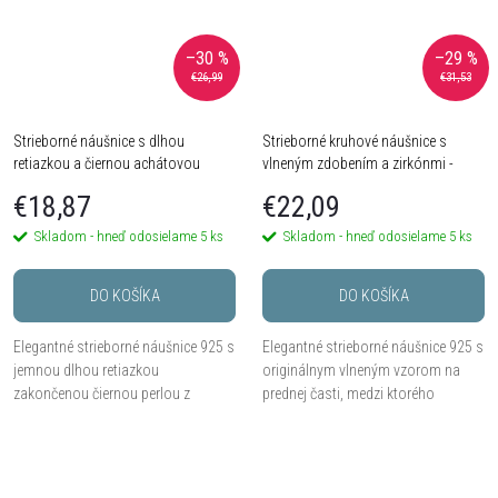
–30 %
–29 %
€26,99
€31,53
Strieborné náušnice s dlhou
Strieborné kruhové náušnice s
retiazkou a čiernou achátovou
vlneným zdobením a zirkónmi -
perlou – Striebro 925
Striebro 925
€18,87
€22,09
Skladom - hneď odosielame
5 ks
Skladom - hneď odosielame
5 ks
DO KOŠÍKA
DO KOŠÍKA
Elegantné strieborné náušnice 925 s
Elegantné strieborné náušnice 925 s
jemnou dlhou retiazkou
originálnym vlneným vzorom na
zakončenou čiernou perlou z
prednej časti, medzi ktorého
achátu. Minimalistický, ale výrazný
oblúčiky sú zasadené trblietavé
šperk s moderným kontrastom.
zirkóny.