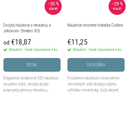
–30 %
–29 %
€26,99
€16,07
Dvojitá náušnica s retiazkou a
Náušnice otvorené srdiečka Colibra
zirkónom- Striebro 925
€18,87
€11,25
od
Skladom - hneď odosielame
4 ks
Skladom - hneď odosielame
6 ks
DETAIL
DO KOŠÍKA
Elegantná strieborná 925 náušnica
Pozlátené náušnice v tvare jemne
na jedno ucho, dvojitý dizajn
otvorených sŕdc dodajú vášmu
prepojený jemnou retiazkou,
vzhľadu romantický, čistý akcent.
zakončená trblietavým zirkónom.
Dĺžka 1,2 cm, šírka 1,5 cm.
Dostupná v dvoch farebných
variantoch, 1 kus.