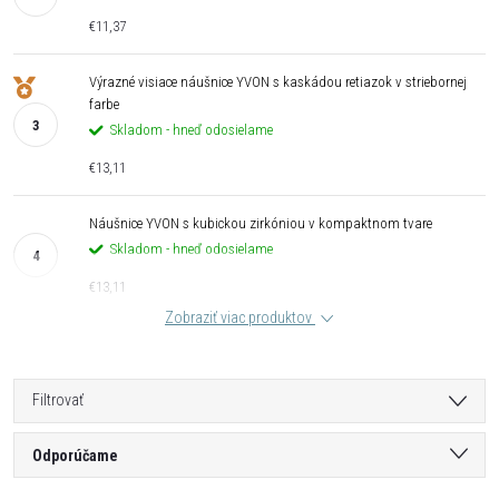
€11,37
Výrazné visiace náušnice YVON s kaskádou retiazok v striebornej
farbe
Skladom - hneď odosielame
€13,11
Náušnice YVON s kubickou zirkóniou v kompaktnom tvare
Skladom - hneď odosielame
€13,11
Zobraziť viac produktov
Filtrovať
R
Odporúčame