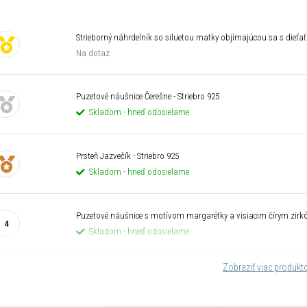
Strieborný náhrdelník so siluetou matky objímajúcou sa s dieťať
Na dotaz
Puzetové náušnice Čerešne - Striebro 925
Skladom - hneď odosielame
Prsteň Jazvečík - Striebro 925
Skladom - hneď odosielame
Puzetové náušnice s motívom margarétky a visiacim čírym zirk
Skladom - hneď odosielame
Zobraziť viac produk