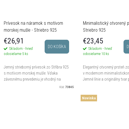
Prívesok na náramok s motívom
Minimalistický otvorený p
morskej mušle - Striebro 925
Striebro 925
€26,91
€23,45
DO KOŠÍKA
D
Skladom - hneď
Skladom - hneď
odosielame
5 ks
odosielame
10 ks
Jemný strieborný prívesok zo Stříbra 925
Elegantný otvorený prsteň zo
s motívom morskej mušle. Vďaka
v modernom minimalistickom
závesnému prevedeniu je vhodný na
Jemné línie a originálny tvar
náramok aj ďalšie kompatibilné šperky.
čisto, decentne a nadčasovo
Kód:
73845
Krásny doplnok pre milovníčky...
otvorenému prevedeniu je...
Novinka