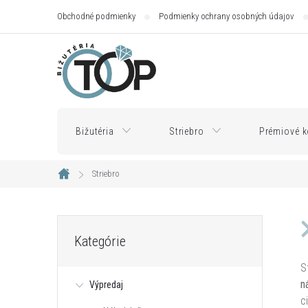
Prejsť
Obchodné podmienky
Podmienky ochrany osobných údajov
na
obsah
Bižutéria
Striebro
Prémiové k
Striebro
Domov
B
Preskočiť
Kategórie
kategórie
o
S
n
Výpredaj
č
c