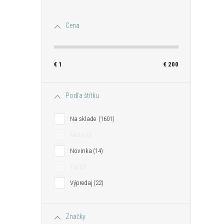
Cena
€
1
€
200
Podľa štítku
Na sklade
1601
Akcia
0
Novinka
14
Tip
0
Výpredaj
22
Značky