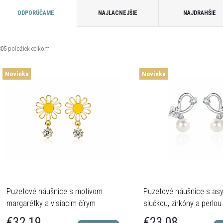
R
ODPORÚČAME
NAJLACNEJŠIE
NAJDRAHŠIE
a
805
položiek celkom
d
V
Novinka
Novinka
e
ý
n
p
e
s
p
p
Puzetové náušnice s motívom
Puzetové náušnice s as
margarétky a visiacim čírym
slučkou, zirkóny a perlou
zirkónom v zlatom tóne – Striebro
925
€32,19
€23,08