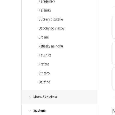
Náhrdelníky
n
Náramky
ý
Súpravy bižutérie
Ozdoby do vlasov
p
Brošne
a
Retiazky na nohu
Náušnice
n
Prstene
e
Striebro
Ostatné
l
Morská kolekcia
N
Bižutéria