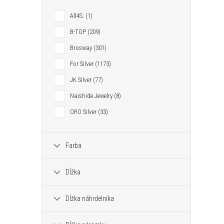
All4S.
1
B-TOP
209
Brosway
301
For Silver
1173
JK Silver
77
Naishide Jewelry
8
ORO Silver
33
Farba
Dĺžka
Dĺžka náhrdelníka