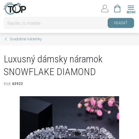
Prejsť
NÁKUPNÝ
na
KOŠÍK
obsah
HĽADAŤ
Svadobné náramky
Luxusný dámsky náramok
SNOWFLAKE DIAMOND
Kód:
63923