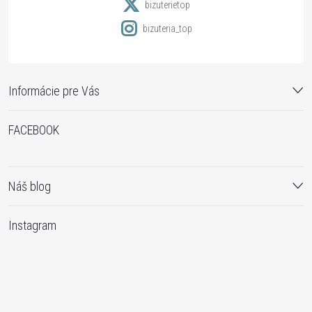
e
bizuterietop
bizuteria_top
Informácie pre Vás
FACEBOOK
Náš blog
Instagram