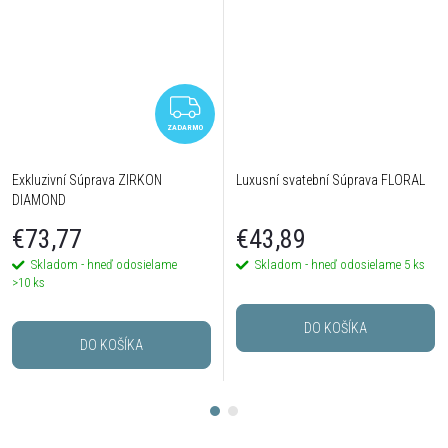
ZADARMO
ZADARMO
Exkluzivní Súprava ZIRKON
Luxusní svatební Súprava FLORAL
DIAMOND
€73,77
€43,89
Skladom - hneď odosielame
Skladom - hneď odosielame
5 ks
>10 ks
DO KOŠÍKA
DO KOŠÍKA