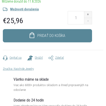
11.8.2026
Možnosti doručenia
€25,96
Jednotková
cena:
PRIDAŤ DO KOŠÍKA
Opýtať sa
Strážiť
Zdieľať
Značka:
Naishide Jewelry
Všetko máme na sklade
Viac ako 6000+ produktov skladom a ihneď pripravených na
odoslanie
Dodanie do 24 hodín
Vami objednaný tovar Vám spravidla dodáme do 24 hodín