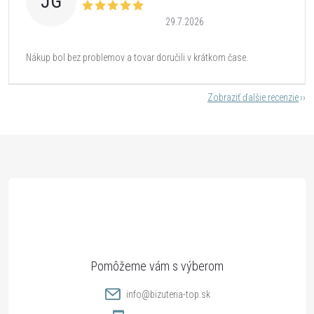
JG
29.7.2026
Nákup bol bez problemov a tovar doručili v krátkom čase.
Zobraziť ďalšie recenzie
Z
á
p
ä
t
info
@
bizuteria-top.sk