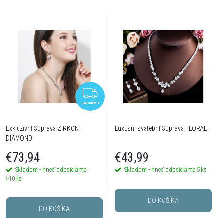
ZADARMO
ZADARMO
Exkluzivní Súprava ZIRKON
Luxusní svatební Súprava FLORAL
DIAMOND
€73,94
€43,99
Skladom - hneď odosielame
Skladom - hneď odosielame
5 ks
>10 ks
DO KOŠÍKA
DO KOŠÍKA