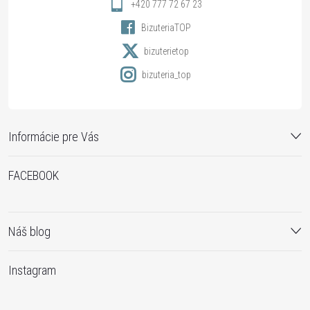
i
+420 777 72 67 23
BizuteriaTOP
e
bizuterietop
bizuteria_top
Informácie pre Vás
FACEBOOK
Náš blog
Instagram