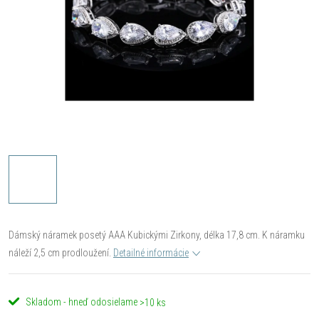
Dámský náramek posetý AAA Kubickými Zirkony, délka 17,8 cm. K náramku
náleží 2,5 cm prodloužení.
Detailné informácie
Skladom - hneď odosielame
>10 ks