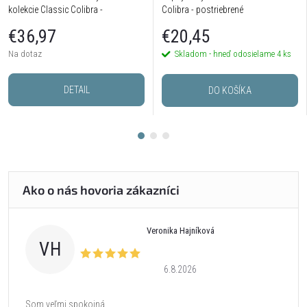
kolekcie Classic Colibra -
Colibra - postriebrené
postriebrené
€36,97
€20,45
Na dotaz
Skladom - hneď odosielame
4 ks
DETAIL
DO KOŠÍKA
Veronika Hajníková
VH
6.8.2026
Som veľmi spokojná