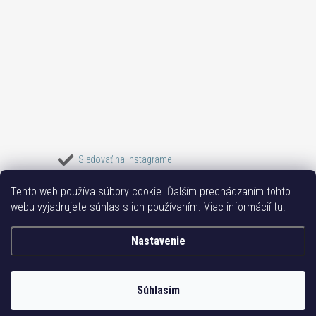
Sledovať na Instagrame
Tento web používa súbory cookie. Ďalším prechádzaním tohto
Bižuterie TOP
Vše k mobilu
Mobil příslušenství
Bižutéria Yvon
webu vyjadrujete súhlas s ich používaním. Viac informácií
tu
.
Issa-Garden
Nastavenie
Copyright 2017-2026
Bižutéria TOP
. Všetky práva vyhradené.
Súhlasím
Vytvoril Shoptet