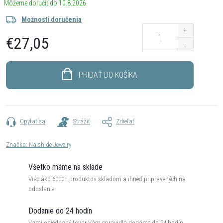
10.8.2026
Možnosti doručenia
€27,05
Jednotková
cena:
PRIDAŤ DO KOŠÍKA
Opýtať sa
Strážiť
Zdieľať
Značka:
Naishide Jewelry
Všetko máme na sklade
Viac ako 6000+ produktov skladom a ihneď pripravených na
odoslanie
Dodanie do 24 hodín
Vami objednaný tovar Vám spravidla dodáme do 24 hodín