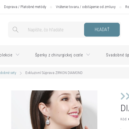
Doprava / Platobné metódy
Vrátenie tovaru / odstúpenie od zmluvy
Ro
HĽADAŤ
olekcie
Šperky z chirurgickej ocele
Svadobné šp
dobné sety
Exkluzivní Súprava ZIRKON DIAMOND
D
Kód: