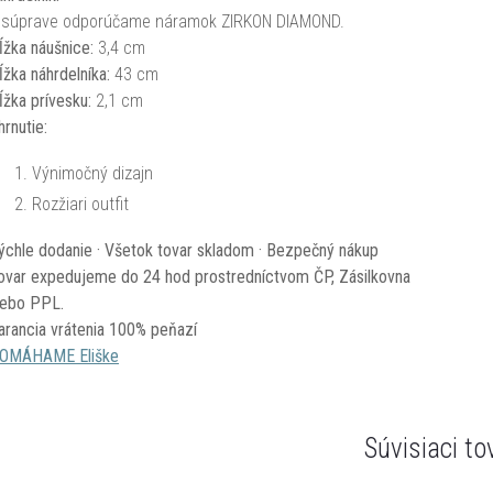
 súprave odporúčame náramok ZIRKON DIAMOND.
ĺžka náušnice:
3,4 cm
ĺžka náhrdelníka:
43 cm
ĺžka prívesku:
2,1 cm
hrnutie:
Výnimočný dizajn
Rozžiari outfit
ýchle dodanie · Všetok tovar skladom · Bezpečný nákup
ovar expedujeme do 24 hod prostredníctvom ČP, Zásilkovna
lebo PPL.
arancia vrátenia 100% peňazí
OMÁHAME Eliške
Súvisiaci to