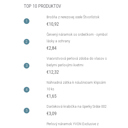
TOP 10 PRODUKTOV
Brošňa z nerezovej ocele Štvorlístok
€10,92
Červený náramok so srdiečkom - symbol
lásky a ochrany
€2,84
Viacvrstvová perlová zdoba do vlasov s
bielymi perlovými kvetmi
€12,32
Náhradná zátka k náušniciam klipsám
10 ks
€1,65
Darčeková krabička na šperky Srdce 002
€3,09
Perlový náramok YVON Exclusive z