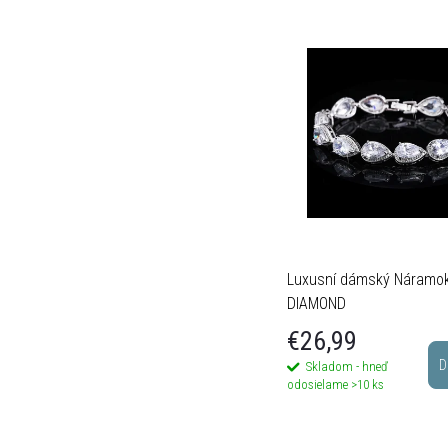
Luxusní dámský Náramo
DIAMOND
€26,99
D
Skladom - hneď
odosielame
>10 ks