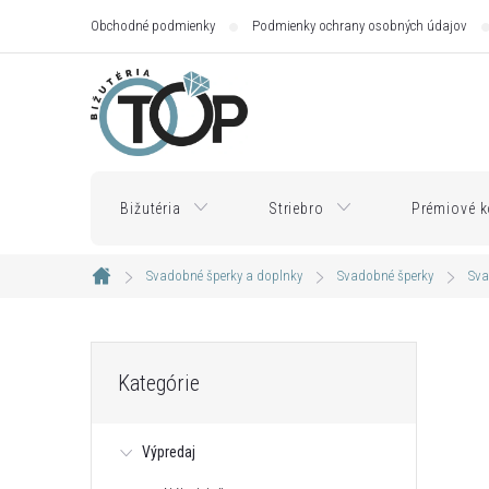
Prejsť
Obchodné podmienky
Podmienky ochrany osobných údajov
na
obsah
Bižutéria
Striebro
Prémiové k
Svadobné šperky a doplnky
Svadobné šperky
Sva
Domov
B
Preskočiť
Kategórie
kategórie
o
Výpredaj
č