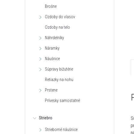
Brošne
Ozdoby do vlasov
Ozdoby na telo
Náhrdelníky
Náramky
Náušnice
Súpravy bižutérie
Retiazky na nohu
Prstene
Prívesky samostatné
S
Striebro
p
Strieborné náušnice
n