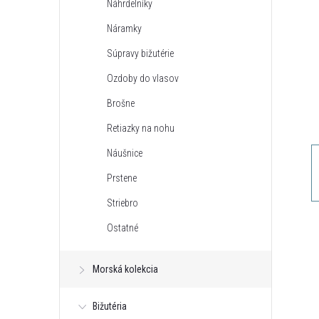
Náhrdelníky
n
Náramky
ý
Súpravy bižutérie
Ozdoby do vlasov
p
Brošne
a
Retiazky na nohu
Náušnice
n
Prstene
e
Striebro
Ostatné
l
Morská kolekcia
Bižutéria