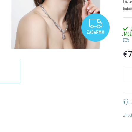
Luxus
kubic
ZADA
ZADARMO
€7
Jedn
cena:
Znač