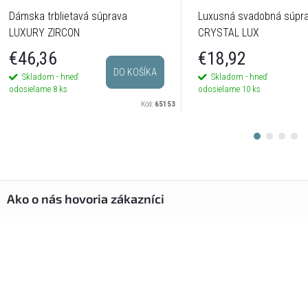
Dámska trblietavá súprava
Luxusná svadobná súpr
LUXURY ZIRCON
CRYSTAL LUX
€46,36
€18,92
DO KOŠÍKA
Skladom - hneď
Skladom - hneď
odosielame
8 ks
odosielame
10 ks
Kód:
65153