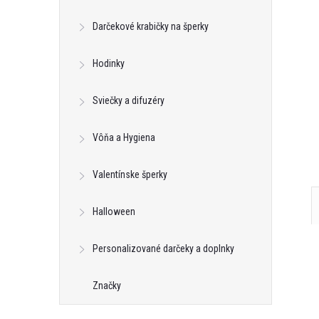
ava ZIRKON FLOWER
Dámska zirkónová súprava Elena
Darčekové krabičky na šperky
€32,76
Hodinky
DO KOŠÍKA
DO KOŠÍKA
neď
Skladom - hneď
odosielame
9 ks
Sviečky a difuzéry
Kód:
61637
Kód:
68083
Vôňa a Hygiena
Valentínske šperky
Halloween
Personalizované darčeky a doplnky
Značky