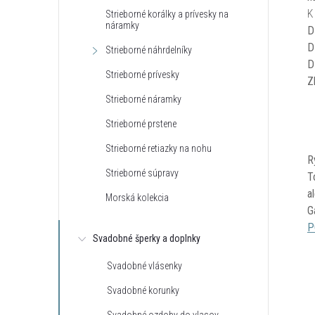
K
Strieborné korálky a prívesky na
náramky
D
D
Strieborné náhrdelníky
D
Strieborné prívesky
Z
Strieborné náramky
Strieborné prstene
Strieborné retiazky na nohu
R
Strieborné súpravy
T
a
Morská kolekcia
G
P
Svadobné šperky a doplnky
Svadobné vlásenky
Svadobné korunky