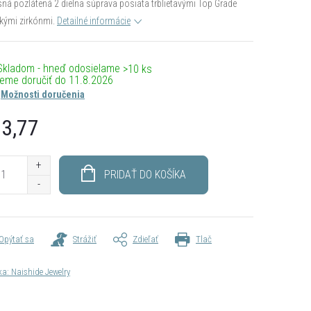
ná pozlátená 2 dielna súprava posiata trblietavými Top Grade
kými zirkónmi.
Detailné informácie
RMO
Skladom - hneď odosielame
>10 ks
11.8.2026
Možnosti doručenia
3,77
otková
PRIDAŤ DO KOŠÍKA
Opýtať sa
Strážiť
Zdieľať
Tlač
ka:
Naishide Jewelry