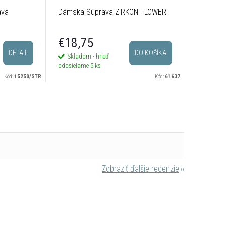
ava
Dámska Súprava ZIRKON FLOWER
Dámska z
€18,75
€32,
DETAIL
DO KOŠÍKA
Skladom - hneď
Sklado
odosielame
5 ks
odosielam
Kód:
15250/STR
Kód:
61637
Zobraziť ďalšie recenzie