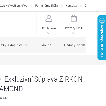
zpis veľkostí prsteňov
Pomáháme Eliške
Kontakty
Zásilkovna - pod
NÁKUPNÝ
KOŠÍK
Prázdny košík
Prihlásenie
erky a doplnky
Brošne
Ozdoby do vlasov
Exkluzivní Súprava ZIRKON
IAMOND
62347