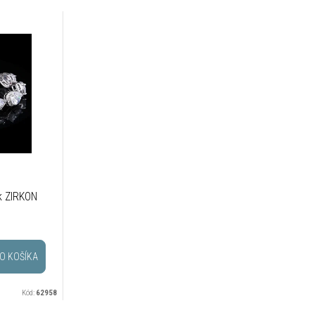
k ZIRKON
O KOŠÍKA
Kód:
62958