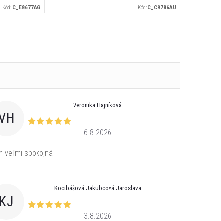
Kód:
C_E8677AG
Kód:
C_C9786AU
Veronika Hajníková
VH
6.8.2026
 veľmi spokojná
Kocibášová Jakubcová Jaroslava
KJ
3.8.2026