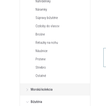
Náhrdelníky
n
Náramky
ý
Súpravy bižutérie
Ozdoby do vlasov
p
Brošne
a
Retiazky na nohu
Náušnice
n
Prstene
e
Striebro
Ostatné
l
Morská kolekcia
Bižutéria