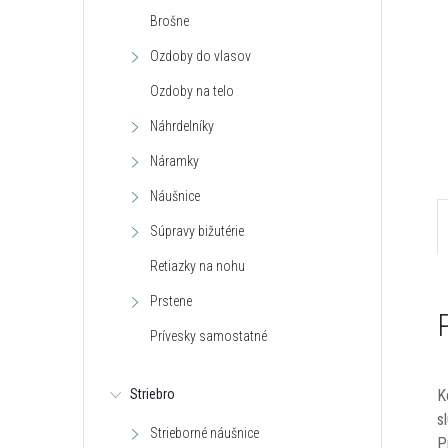
Brošne
Ozdoby do vlasov
Ozdoby na telo
Náhrdelníky
Náramky
Náušnice
Súpravy bižutérie
Retiazky na nohu
Prstene
Prívesky samostatné
K
Striebro
s
Strieborné náušnice
P