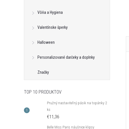
Kód:
C_B14477AG
Kód:
C_E13561AG
Vôňa a Hygiena
Valentínske šperky
Halloween
Personalizované darčeky a doplnky
Značky
TOP 10 PRODUKTOV
Pružný nastaviteľný pásik na topánky 2
ks
€11,36
Belle Miss Paris náušnice klipsy