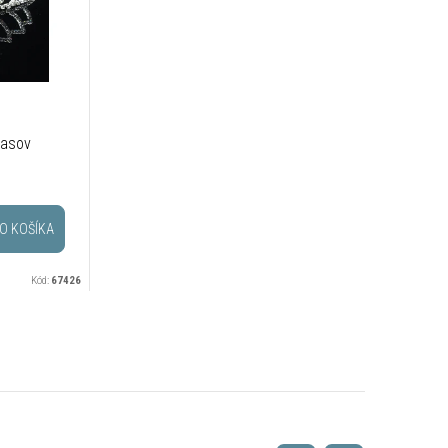
lasov
O KOŠÍKA
Kód:
67426