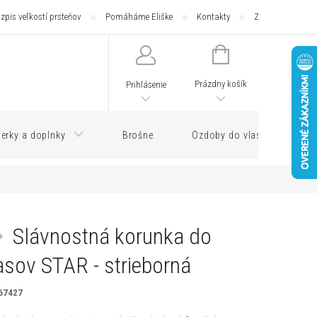
zpis veľkostí prsteňov
Pomáháme Eliške
Kontakty
Zásilkovna - pod
NÁKUPNÝ
KOŠÍK
Prázdny košík
Prihlásenie
erky a doplnky
Brošne
Ozdoby do vlasov
Slávnostná korunka do
asov STAR - strieborná
67427