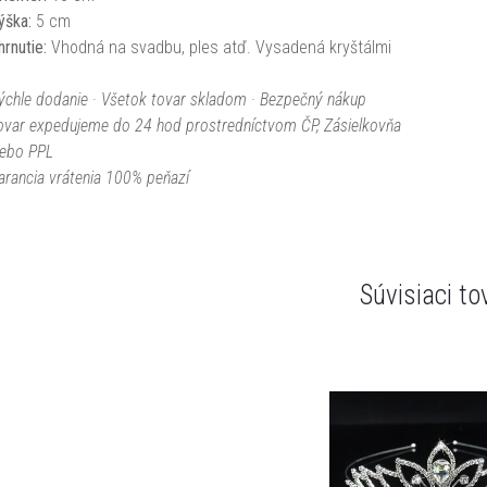
ýška:
5 cm
hrnutie:
Vhodná na svadbu, ples atď. Vysadená kryštálmi
ýchle dodanie · Všetok tovar skladom · Bezpečný nákup
ovar expedujeme do 24 hod prostredníctvom ČP, Zásielkovňa
lebo PPL
arancia vrátenia 100% peňazí
Súvisiaci to