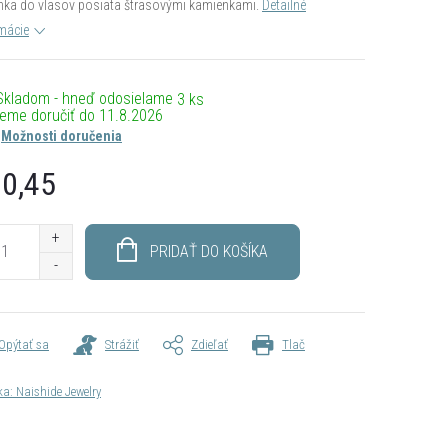
nka do vlasov posiata štrasovými kamienkami.
Detailné
mácie
Skladom - hneď odosielame
3 ks
11.8.2026
Možnosti doručenia
0,45
otková
PRIDAŤ DO KOŠÍKA
Opýtať sa
Strážiť
Zdieľať
Tlač
ka:
Naishide Jewelry