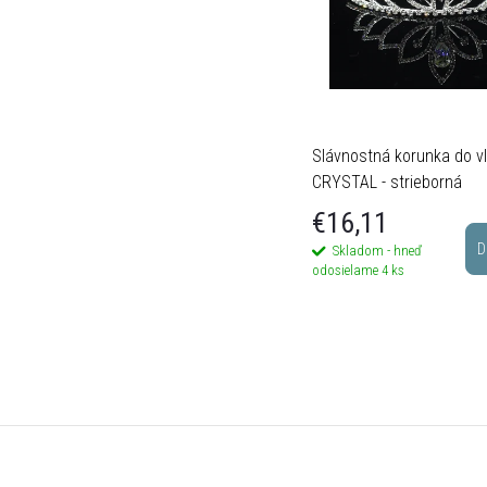
Slávnostná korunka do v
CRYSTAL - strieborná
€16,11
D
Skladom - hneď
odosielame
4 ks