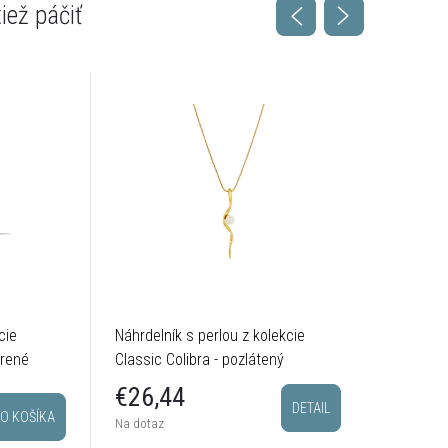
cie
Náhrdelník s perlou z kolekcie
Hladký n
brené
Classic Colibra - pozlátený
kolekcie 
postrieb
€28,
€26,44
DETAIL
O KOŠÍKA
Sklado
Na dotaz
odosielam