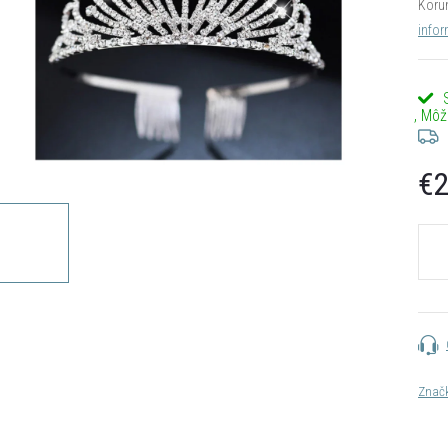
Koru
infor
€2
Jedn
cena:
Znač