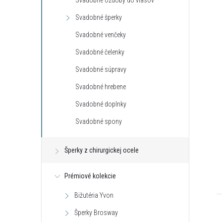
Svadobné ozdoby do vlasov
Svadobné šperky
Svadobné venčeky
Svadobné čelenky
Svadobné súpravy
Svadobné hrebene
Svadobné doplnky
Svadobné spony
Šperky z chirurgickej ocele
Prémiové kolekcie
Bižutéria Yvon
Šperky Brosway