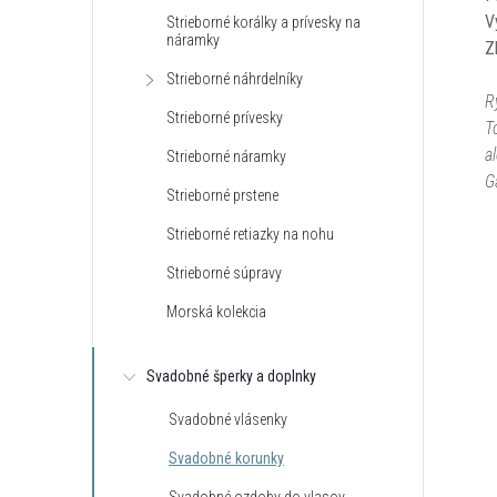
V
Strieborné korálky a prívesky na
náramky
Z
Strieborné náhrdelníky
R
Strieborné prívesky
T
a
Strieborné náramky
G
Strieborné prstene
Strieborné retiazky na nohu
Strieborné súpravy
Morská kolekcia
Svadobné šperky a doplnky
Svadobné vlásenky
Svadobné korunky