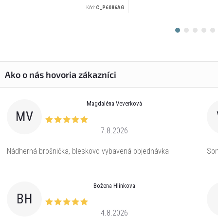
Kód:
C_P6086AG
Magdaléna Veverková
MV
7.8.2026
Nádherná brošnička, bleskovo vybavená objednávka
Som
Božena Hlinkova
BH
4.8.2026