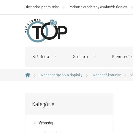
Prejsť
Obchodné podmienky
Podmienky ochrany osobných údajov
na
obsah
Bižutéria
Striebro
Prémiové k
Svadobné šperky a doplnky
Svadobné korunky
S
Domov
B
Preskočiť
Kategórie
kategórie
o
Výpredaj
č