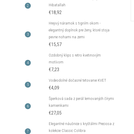
Hibatallah
€18,92
Hrejivý náramok s tigriím okom -
elegantný doplnok pre ženy, ktoré stoja
pevne nohami na zemi
€15,57
Ozdobný klips s retro kvetinovým
motívom
€7,23
Vodeodolné dočasné tetovanie KVET
€4,09
Šperková sada z perál lemovaných čírymi
kamienkami
€27,05
Elegantné náušnice s kryštálmi Preciosa z
kolekcie Classic Colibra