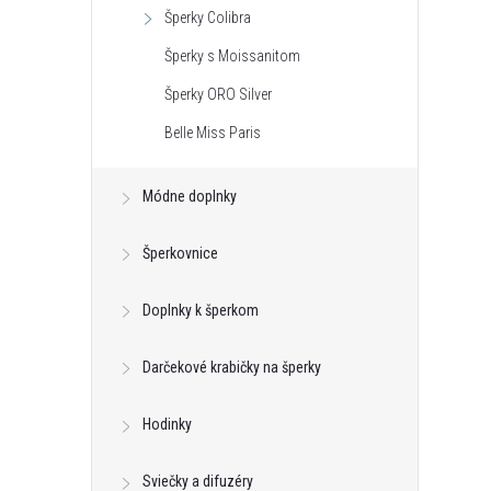
Šperky Colibra
Šperky s Moissanitom
Šperky ORO Silver
Belle Miss Paris
Módne doplnky
Šperkovnice
Doplnky k šperkom
k s kryštálom z
Klipsy s guličkou z kolekcie Classic
Darčekové krabičky na šperky
ic Colibra -
Colibra - postriebrené
Hodinky
€16,32
DO KOŠÍKA
DO KOŠÍKA
neď
Skladom - hneď
Sviečky a difuzéry
odosielame
4 ks