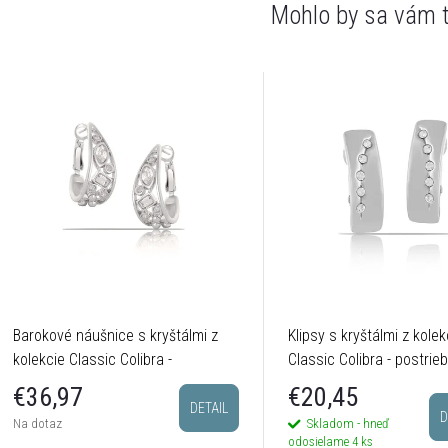
Barokové náušnice s kryštálmi z
Klipsy s kryštálmi z kolek
kolekcie Classic Colibra -
Classic Colibra - postrie
postriebrené
€20,45
€36,97
DETAIL
D
Skladom - hneď
Na dotaz
odosielame
4 ks