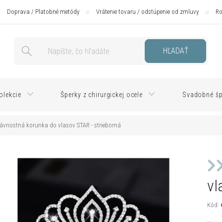
Doprava / Platobné metódy
Vrátenie tovaru / odstúpenie od zmluvy
Ro
HĽADAŤ
olekcie
Šperky z chirurgickej ocele
Svadobné šp
lávnostná korunka do vlasov STAR - strieborná
vl
Kód: