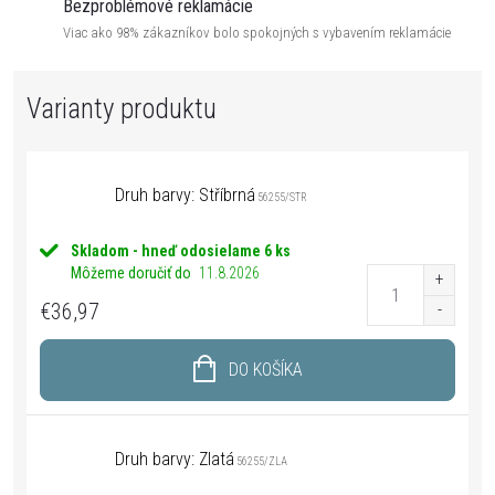
Bezproblémové reklamácie
Viac ako 98% zákazníkov bolo spokojných s vybavením reklamácie
Druh barvy: Stříbrná
56255/STR
Skladom - hneď odosielame
6 ks
Môžeme doručiť do
11.8.2026
€36,97
DO KOŠÍKA
Druh barvy: Zlatá
56255/ZLA