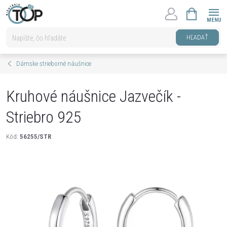
Prejsť
NÁKUPNÝ
na
KOŠÍK
obsah
HĽADAŤ
Dámske strieborné náušnice
Kruhové náušnice Jazvečík -
Striebro 925
Kód:
56255/STR