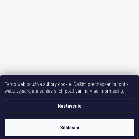
Tento web používa súbory cookie. Ďalším prechádzaním tohto
Sledovať na Instagrame
webu vyjadrujete súhlas s ich používaním. Viac informácií
tu
.
Bižuterie TOP
Vše k mobilu
Mobil příslušenství
Bižutéria Yvon
Nastavenie
Issa-Garden
Súhlasím
Copyright 2017-2026
Bižutéria TOP
. Všetky práva vyhradené.