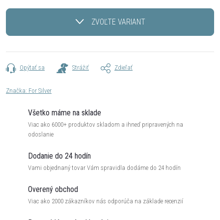
Jednotková
cena:
ZVOĽTE VARIANT
Opýtať sa
Strážiť
Zdieľať
Značka:
For Silver
Všetko máme na sklade
Viac ako 6000+ produktov skladom a ihneď pripravených na
odoslanie
Dodanie do 24 hodín
Vami objednaný tovar Vám spravidla dodáme do 24 hodín
Overený obchod
Viac ako 2000 zákazníkov nás odporúča na základe recenzií