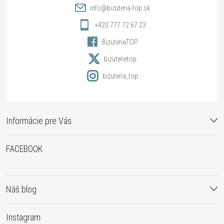
t
info
@
bizuteria-top.sk
i
+420 777 72 67 23
BizuteriaTOP
e
bizuterietop
bizuteria_top
Informácie pre Vás
FACEBOOK
Náš blog
Instagram