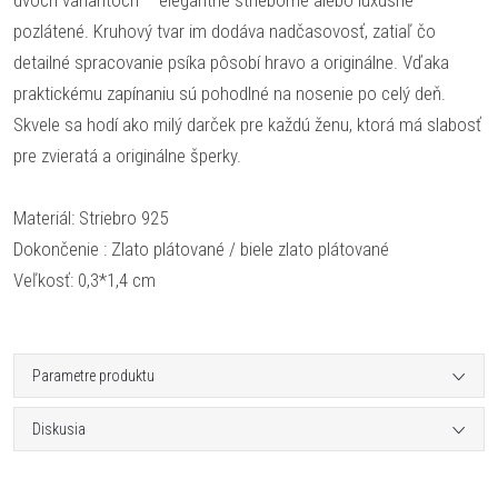
dvoch variantoch – elegantné strieborné alebo luxusné
pozlátené. Kruhový tvar im dodáva nadčasovosť, zatiaľ čo
detailné spracovanie psíka pôsobí hravo a originálne. Vďaka
praktickému zapínaniu sú pohodlné na nosenie po celý deň.
Skvele sa hodí ako milý darček pre každú ženu, ktorá má slabosť
pre zvieratá a originálne šperky.
Materiál: Striebro 925
Dokončenie : Zlato plátované / biele zlato plátované
Veľkosť: 0,3*1,4 cm
Parametre produktu
Diskusia