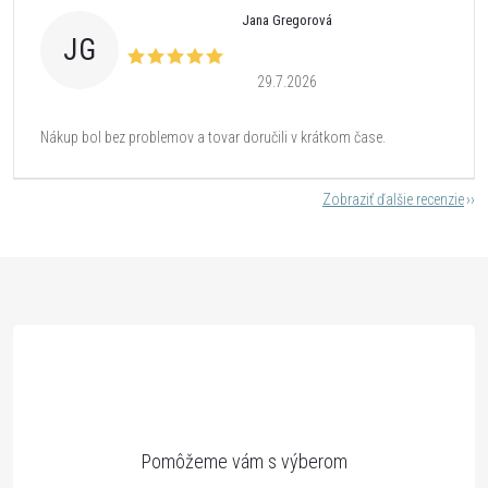
Jana Gregorová
JG
29.7.2026
Nákup bol bez problemov a tovar doručili v krátkom čase.
Zobraziť ďalšie recenzie
Z
á
p
ä