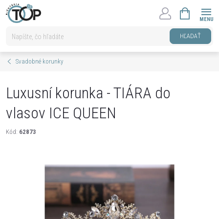
Prejsť
NÁKUPNÝ
na
KOŠÍK
obsah
HĽADAŤ
Svadobné korunky
Luxusní korunka - TIÁRA do
vlasov ICE QUEEN
Kód:
62873