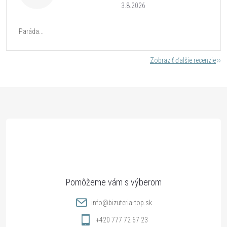
3.8.2026
Paráda...
Zobraziť ďalšie recenzie
Z
á
p
ä
t
info
@
bizuteria-top.sk
i
+420 777 72 67 23