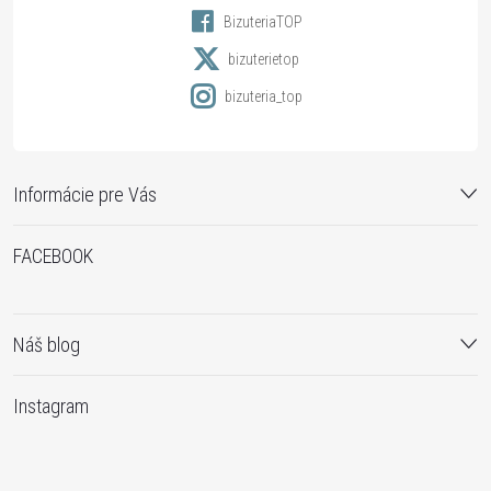
BizuteriaTOP
e
bizuterietop
bizuteria_top
Informácie pre Vás
FACEBOOK
Náš blog
Instagram