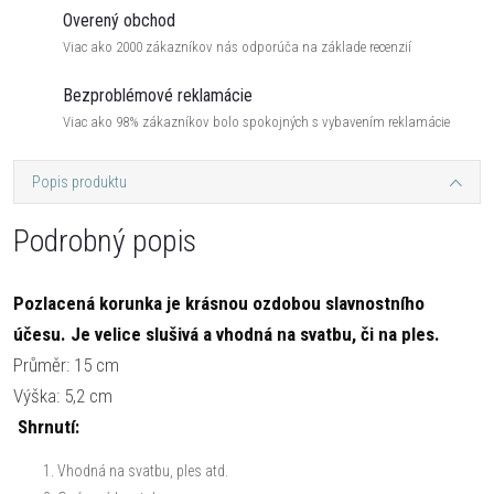
Overený obchod
Viac ako 2000 zákazníkov nás odporúča na základe recenzií
Bezproblémové reklamácie
Viac ako 98% zákazníkov bolo spokojných s vybavením reklamácie
Popis produktu
Podrobný popis
Pozlacená korunka je krásnou ozdobou slavnostního
účesu. Je velice slušivá a vhodná na svatbu, či na ples.
Průměr: 15 cm
Výška: 5,2 cm
Shrnutí:
Vhodná na svatbu, ples atd.