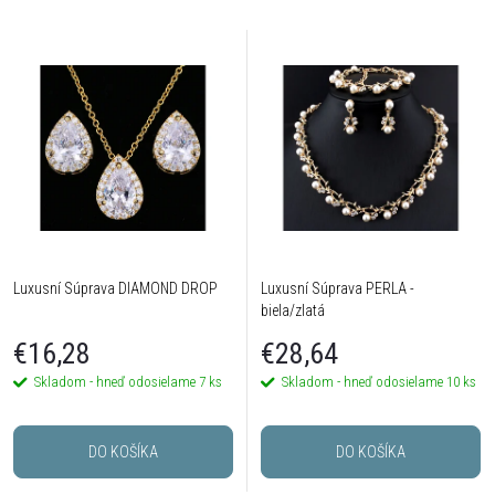
Luxusní Súprava DIAMOND DROP
Luxusní Súprava PERLA -
biela/zlatá
€16,28
€28,64
Skladom - hneď odosielame
7 ks
Skladom - hneď odosielame
10 ks
DO KOŠÍKA
DO KOŠÍKA