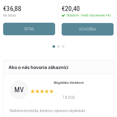
postriebrené
€36,88
€20,40
Na dotaz
Skladom - hneď odosielame
4 ks
DETAIL
DO KOŠÍKA
Magdaléna Veverková
MV
7.8.2026
Nádherná brošnička, bleskovo vybavená objednávka