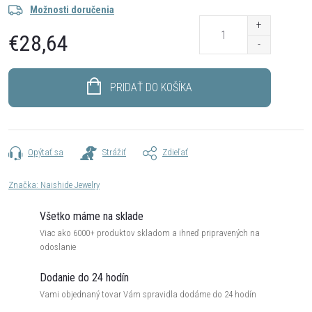
Možnosti doručenia
€28,64
Jednotková
cena:
PRIDAŤ DO KOŠÍKA
Opýtať sa
Strážiť
Zdieľať
Značka:
Naishide Jewelry
Všetko máme na sklade
Viac ako 6000+ produktov skladom a ihneď pripravených na
odoslanie
Dodanie do 24 hodín
Vami objednaný tovar Vám spravidla dodáme do 24 hodín