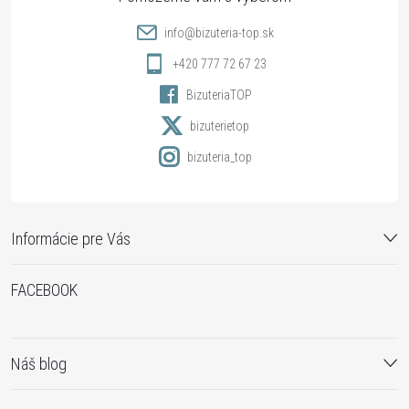
t
info
@
bizuteria-top.sk
i
+420 777 72 67 23
BizuteriaTOP
e
bizuterietop
bizuteria_top
Informácie pre Vás
FACEBOOK
Náš blog