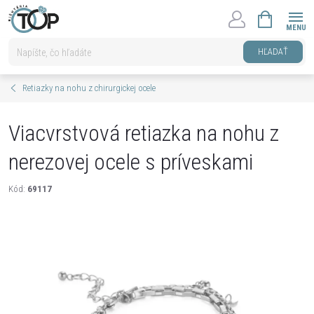
Prejsť
NÁKUPNÝ
na
KOŠÍK
obsah
HĽADAŤ
Retiazky na nohu z chirurgickej ocele
Viacvrstvová retiazka na nohu z
nerezovej ocele s príveskami
Kód:
69117