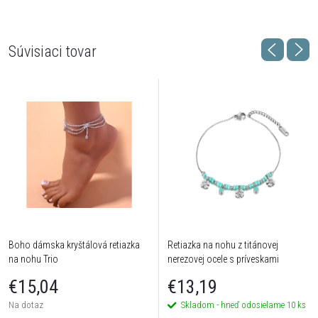
Súvisiaci tovar
Boho dámska kryštálová retiazka
Retiazka na nohu z titánovej
na nohu Trio
nerezovej ocele s príveskami
Štvorlístka
€15,04
€13,19
Na dotaz
Skladom - hneď odosielame
10 ks