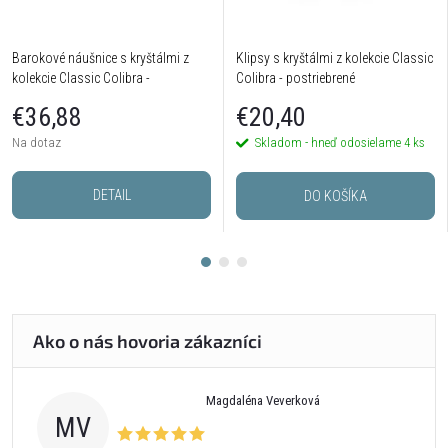
Barokové náušnice s kryštálmi z
Klipsy s kryštálmi z kolekcie Classic
kolekcie Classic Colibra -
Colibra - postriebrené
postriebrené
€36,88
€20,40
Na dotaz
Skladom - hneď odosielame
4 ks
DETAIL
DO KOŠÍKA
Magdaléna Veverková
MV