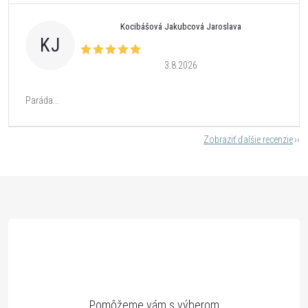
Kocibášová Jakubcová Jaroslava
KJ
3.8.2026
Paráda...
Zobraziť ďalšie recenzie
Z
á
p
ä