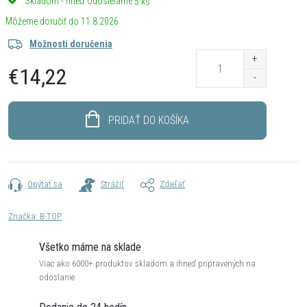
Skladom - hneď odosielame
5 ks
11.8.2026
Možnosti doručenia
€14,22
Jednotková
cena:
PRIDAŤ DO KOŠÍKA
Opýtať sa
Strážiť
Zdieľať
Značka:
B-TOP
Všetko máme na sklade
Viac ako 6000+ produktov skladom a ihneď pripravených na
odoslanie