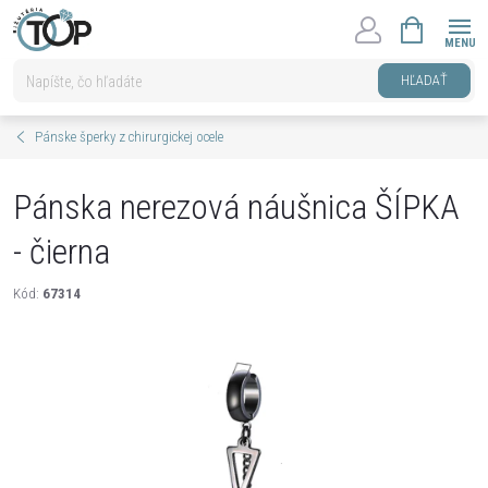
Prejsť
NÁKUPNÝ
na
KOŠÍK
obsah
HĽADAŤ
Pánske šperky z chirurgickej ocele
Pánska nerezová náušnica ŠÍPKA
- čierna
Kód:
67314