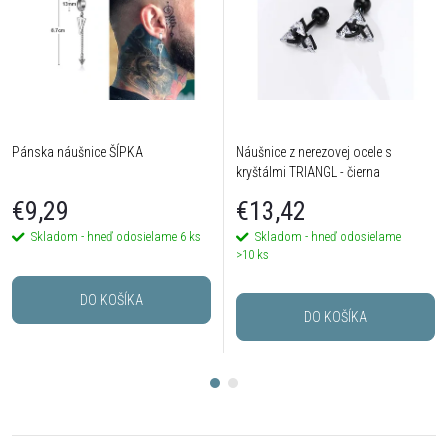
Pánska náušnice ŠÍPKA
Náušnice z nerezovej ocele s
kryštálmi TRIANGL - čierna
€9,29
€13,42
Skladom - hneď odosielame
6 ks
Skladom - hneď odosielame
>10 ks
DO KOŠÍKA
DO KOŠÍKA