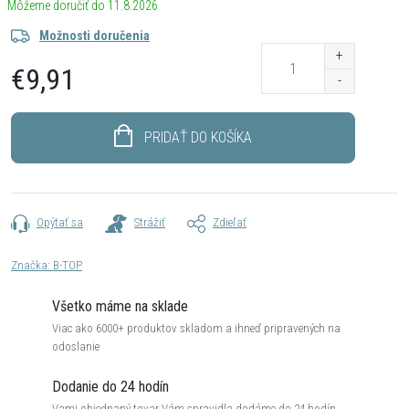
11.8.2026
Možnosti doručenia
€9,91
Jednotková
cena:
PRIDAŤ DO KOŠÍKA
Opýtať sa
Strážiť
Zdieľať
Značka:
B-TOP
Všetko máme na sklade
Viac ako 6000+ produktov skladom a ihneď pripravených na
odoslanie
Dodanie do 24 hodín
Vami objednaný tovar Vám spravidla dodáme do 24 hodín