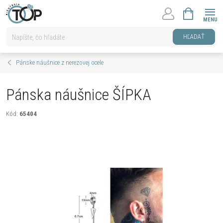
Prejsť
NÁKUPNÝ
na
KOŠÍK
obsah
HĽADAŤ
Pánske náušnice z nerezovej ocele
Pánska náušnice ŠÍPKA
Kód:
65404