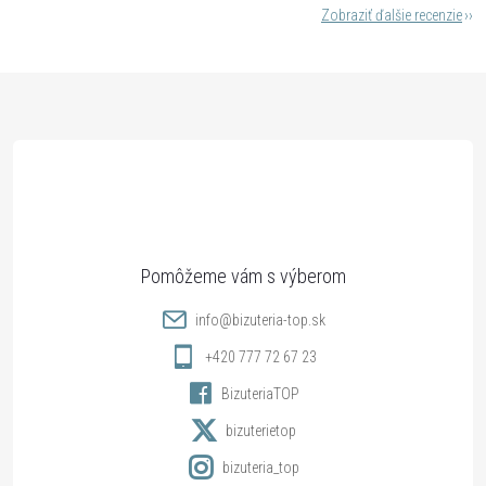
Zobraziť ďalšie recenzie
Z
á
p
ä
t
info
@
bizuteria-top.sk
i
+420 777 72 67 23
BizuteriaTOP
e
bizuterietop
bizuteria_top