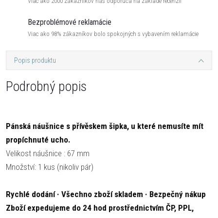
Viac ako 2000 zákazníkov nás odporúča na základe recenzií
Bezproblémové reklamácie
Viac ako 98% zákazníkov bolo spokojných s vybavením reklamácie
Popis produktu
Podrobný popis
Pánská náušnice s přívěskem šipka, u které nemusíte mít
propíchnuté ucho.
Velikost náušnice : 67 mm
Množství: 1 kus (nikoliv pár)
Rychlé dodání · Všechno zboží skladem · Bezpečný nákup
Zboží expedujeme do 24 hod prostřednictvím ČP, PPL,