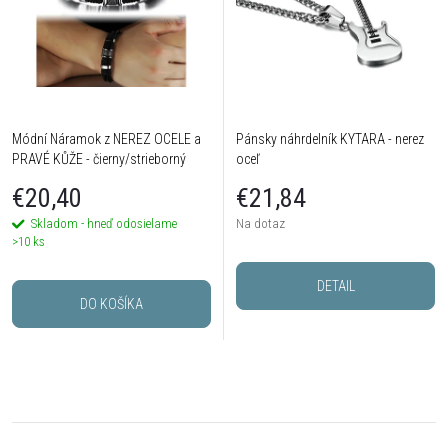
Módní Náramok z NEREZ OCELE a
Pánsky náhrdelník KYTARA - nerez
PRAVÉ KŮŽE - čierny/strieborný
oceľ
€20,40
€21,84
Skladom - hneď odosielame
Na dotaz
>10 ks
DETAIL
DO KOŠÍKA