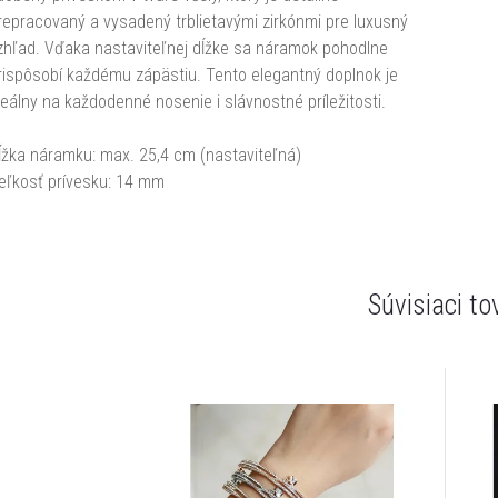
repracovaný a vysadený trblietavými zirkónmi pre luxusný
zhľad. Vďaka nastaviteľnej dĺžke sa náramok pohodlne
rispôsobí každému zápästiu. Tento elegantný doplnok je
deálny na každodenné nosenie i slávnostné príležitosti.
ĺžka náramku: max. 25,4 cm (nastaviteľná)
eľkosť prívesku: 14 mm
Súvisiaci to