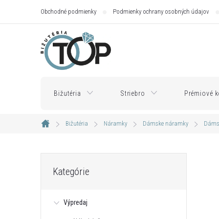
Prejsť
Obchodné podmienky
Podmienky ochrany osobných údajov
na
obsah
Bižutéria
Striebro
Prémiové k
Bižutéria
Náramky
Dámske náramky
Dámsk
Domov
B
Preskočiť
Kategórie
kategórie
o
Výpredaj
č