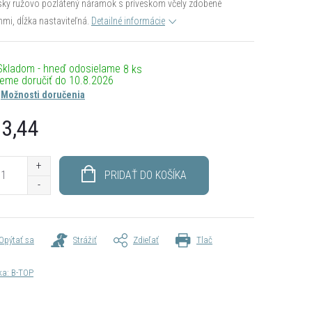
ky ružovo pozlátený náramok s príveskom včely zdobené
nmi, dĺžka nastaviteľná.
Detailné informácie
Skladom - hneď odosielame
8 ks
10.8.2026
Možnosti doručenia
3,44
otková
PRIDAŤ DO KOŠÍKA
Opýtať sa
Strážiť
Zdieľať
Tlač
ka:
B-TOP