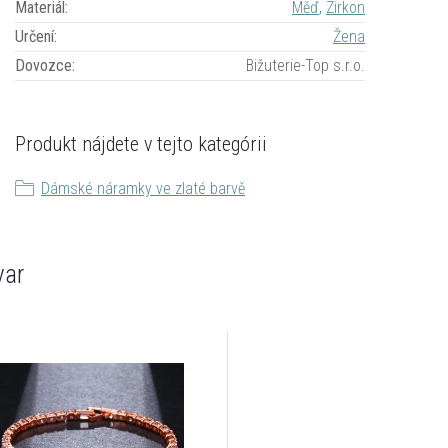
Materiál
:
Měď
,
Zirkon
Určení
:
Žena
Dovozce
:
Bižuterie-Top s.r.o.
Produkt nájdete v tejto kategórii
Dámské náramky ve zlaté barvě
var