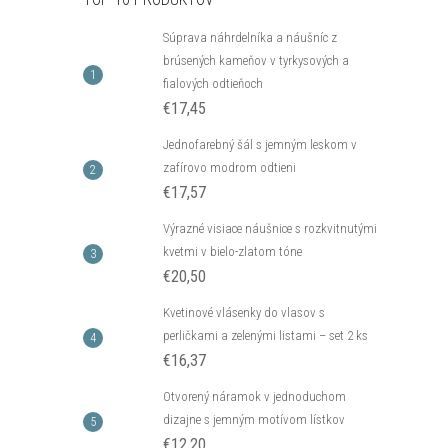
Súprava náhrdelníka a náušníc z
brúsených kameňov v tyrkysových a
fialových odtieňoch
€17,45
Jednofarebný šál s jemným leskom v
zafírovo modrom odtieni
€17,57
Výrazné visiace náušnice s rozkvitnutými
kvetmi v bielo-zlatom tóne
€20,50
Kvetinové vlásenky do vlasov s
perličkami a zelenými listami – set 2 ks
€16,37
Otvorený náramok v jednoduchom
dizajne s jemným motívom lístkov
€12,20