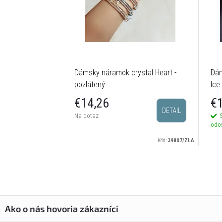
Dámsky náramok crystal Heart -
Dám
pozlátený
Ice
€14,26
€1
DETAIL
Na dotaz
odo
Kód:
39807/ZLA