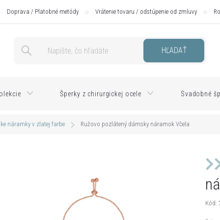
Doprava / Platobné metódy
Vrátenie tovaru / odstúpenie od zmluvy
Ro
HĽADAŤ
olekcie
Šperky z chirurgickej ocele
Svadobné šp
e náramky v zlatej farbe
Ružovo pozlátený dámsky náramok Včela
ná
Kód: