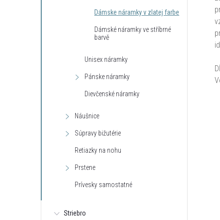
p
Dámske náramky v zlatej farbe
v
Dámské náramky ve stříbrné
p
barvě
i
Unisex náramky
D
Pánske náramky
V
Dievčenské náramky
Náušnice
Súpravy bižutérie
Retiazky na nohu
Prstene
Prívesky samostatné
Striebro