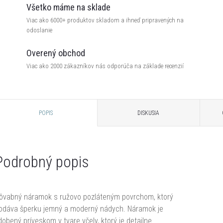
Všetko máme na sklade
Viac ako 6000+ produktov skladom a ihneď pripravených na
odoslanie
Overený obchod
Viac ako 2000 zákazníkov nás odporúča na základe recenzií
POPIS
DISKUSIA
Podrobný popis
ôvabný náramok s ružovo pozláteným povrchom, ktorý
odáva šperku jemný a moderný nádych. Náramok je
dobený príveskom v tvare včely, ktorý je detailne