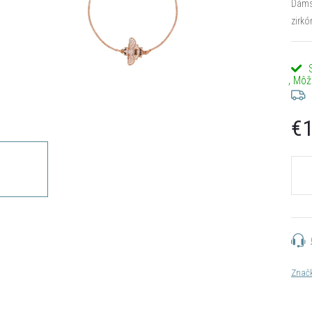
Dáms
zirkó
€1
Jedn
cena:
Znač