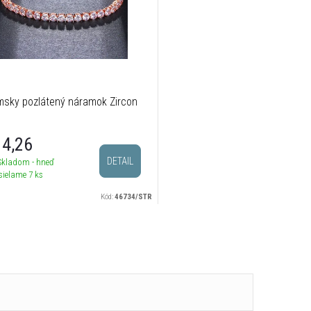
sky pozlátený náramok Zircon
4,26
DETAIL
Skladom - hneď
sielame
7 ks
Kód:
46734/STR