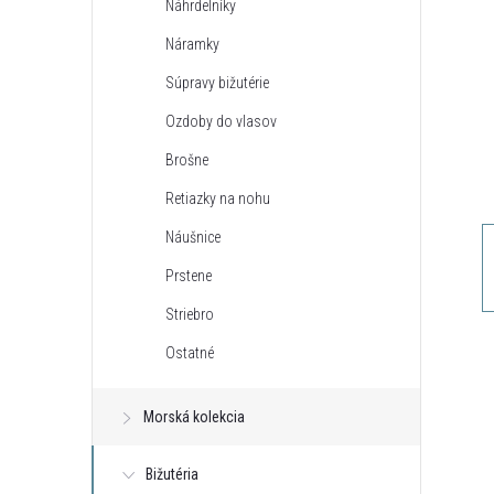
Náhrdelníky
n
Náramky
ý
Súpravy bižutérie
Ozdoby do vlasov
p
Brošne
a
Retiazky na nohu
Náušnice
n
Prstene
e
Striebro
Ostatné
l
Morská kolekcia
Bižutéria