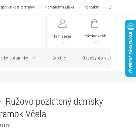
zpis veľkostí prsteňov
Pomáháme Eliške
Kontakty
Zásilkovna - pod
NÁKUPNÝ
KOŠÍK
Prázdny košík
Prihlásenie
erky a doplnky
Brošne
Ozdoby do vlasov
Ružovo pozlátený dámsky
ramok Včela
71170