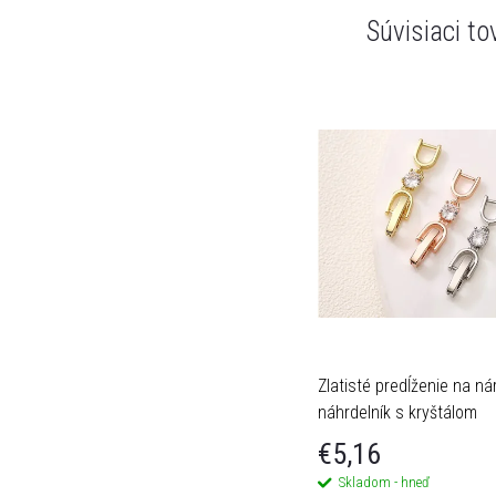
Súvisiaci to
Zlatisté predĺženie na n
náhrdelník s kryštálom
€5,16
Skladom - hneď