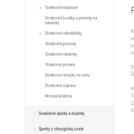
Strieborné náušnice
Strieborné korálky a prívesky na
náramky
N
Strieborné náhrdelníky
n
Strieborné prívesky
k
v
Strieborné náramky
Strieborné prstene
D
Š
Strieborné retiazky na nohu
Strieborné súpravy
R
T
Morská kolekcia
Z
G
Svadobné šperky a doplnky
Šperky z chirurgickej ocele