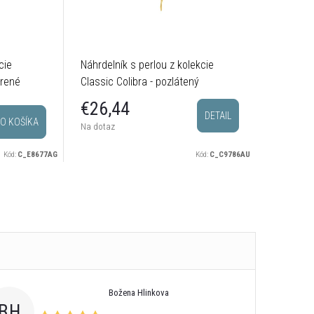
cie
Náhrdelník s perlou z kolekcie
Hladký n
brené
Classic Colibra - pozlátený
kolekcie 
postrieb
€28,
€26,44
DETAIL
O KOŠÍKA
Sklado
Na dotaz
odosielam
Kód:
C_E8677AG
Kód:
C_C9786AU
Božena Hlinkova
BH