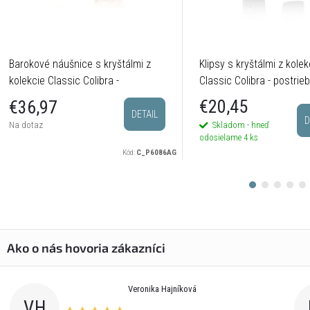
Barokové náušnice s kryštálmi z
Klipsy s kryštálmi z kolek
kolekcie Classic Colibra -
Classic Colibra - postrie
postriebrené
€20,45
€36,97
DETAIL
D
Skladom - hneď
Na dotaz
odosielame
4 ks
Kód:
C_P6086AG
Veronika Hajníková
VH