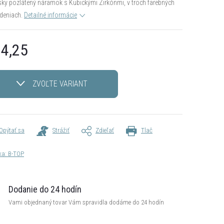
y pozlátený náramok s Kubickými Zirkónmi, v troch farebných
deniach.
Detailné informácie
4,25
otková
ZVOĽTE VARIANT
Opýtať sa
Strážiť
Zdieľať
Tlač
ka:
B-TOP
Dodanie do 24 hodín
Vami objednaný tovar Vám spravidla dodáme do 24 hodín