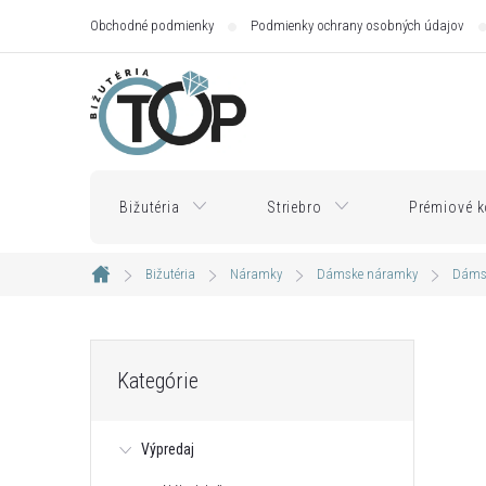
Prejsť
Obchodné podmienky
Podmienky ochrany osobných údajov
na
obsah
Bižutéria
Striebro
Prémiové k
Bižutéria
Náramky
Dámske náramky
Dámsk
Domov
B
Preskočiť
Kategórie
kategórie
o
Výpredaj
č