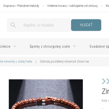
Doprava / Platobné metódy
Vrátenie tovaru / odstúpenie od zmluvy
Ro
HĽADAŤ
olekcie
Šperky z chirurgickej ocele
Svadobné šp
e náramky v zlatej farbe
Dámsky pozlátený náramok Zircon Ice
Zi
Kód: