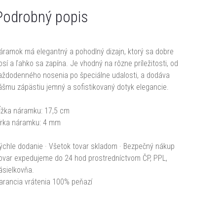
Podrobný popis
áramok má elegantný a pohodlný dizajn, ktorý sa dobre
osí a ľahko sa zapína. Je vhodný na rôzne príležitosti, od
aždodenného nosenia po špeciálne udalosti, a dodáva
ášmu zápästiu jemný a sofistikovaný dotyk elegancie.
ĺžka náramku: 17,5 cm
írka náramku: 4 mm
ýchle dodanie · Všetok tovar skladom · Bezpečný nákup
ovar expedujeme do 24 hod prostredníctvom ČP, PPL,
ásielkovňa.
arancia vrátenia 100% peňazí