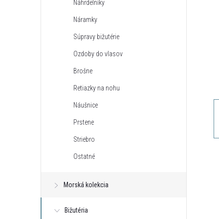
Náhrdelníky
n
Náramky
ý
Súpravy bižutérie
Ozdoby do vlasov
p
Brošne
a
Retiazky na nohu
Náušnice
n
Prstene
e
Striebro
Ostatné
l
Morská kolekcia
Bižutéria