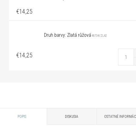
€14,25
Druh barvy: Zlatá růžová
46734/ZLA2
€14,25
POPIS
DISKUSIA
OSTATNÉ INFORMÁC