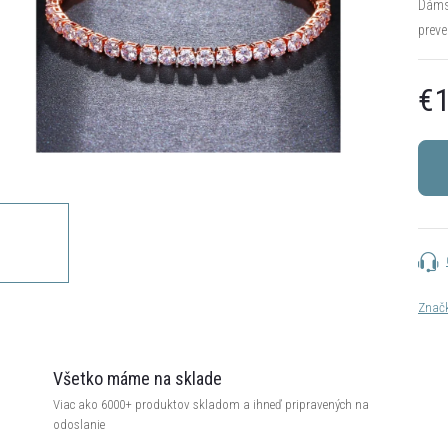
Dámsk
preve
€1
Jedn
cena:
Znač
Všetko máme na sklade
Viac ako 6000+ produktov skladom a ihneď pripravených na
odoslanie