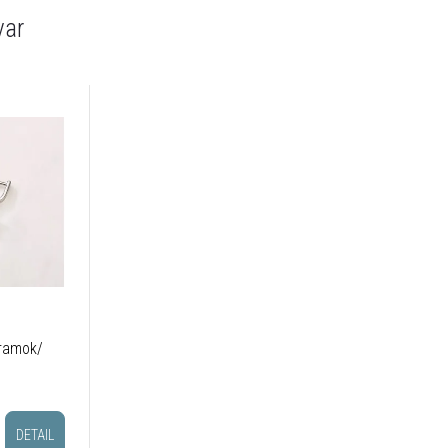
var
áramok/
DETAIL