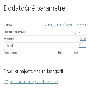
Dodatočné parametre
Farba
:
Zlatá
,
Zlatá růžová
,
Stříbrná
Dĺžka náramku
:
18 cm
,
17 cm
Materiál
:
Měď
Určení
:
Žena
Dovozce
:
Bižuterie-Top s.r.o.
Produkt nájdete v tejto kategórii
Dámské náramky ve zlaté barvě