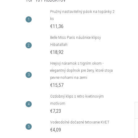
Pružný nastaviteľný pásik na topánky 2
ks
€11,36
k s kryštálom z
Klipsy s guličkou z kolekcie Classic
ic Colibra -
Colibra - postriebrené
Belle Miss Paris náušnice klipsy
Hibatallah
€16,32
€18,92
DO KOŠÍKA
DO KOŠÍKA
neď
Skladom - hneď
odosielame
4 ks
Hrejivý náramok s tigriím okom -
Kód:
C_B14477AG
Kód:
C_E13561AG
elegantný doplnok pre ženy, ktoré stoja
pevne nohami na zemi
€15,57
Ozdobný klips s retro kvetinovým
motívom
€7,23
Vodeodolné dočasné tetovanie KVET
€4,09