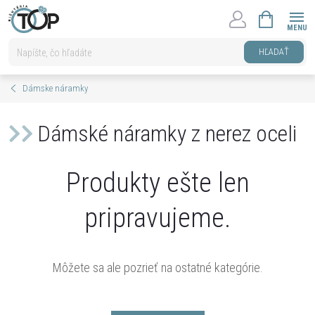
Prejsť
NÁKUPNÝ
na
KOŠÍK
obsah
HĽADAŤ
Dámske náramky
Dámské náramky z nerez oceli
Produkty ešte len
pripravujeme.
Môžete sa ale pozrieť na ostatné kategórie.