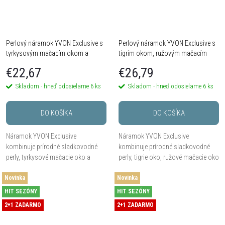
Perlový náramok YVON Exclusive s
Perlový náramok YVON Exclusive s
tyrkysovým mačacím okom a
tigrím okom, ružovým mačacím
srdiečkom
okom a srdiečkom
€22,67
€26,79
Skladom - hneď odosielame
6 ks
Skladom - hneď odosielame
6 ks
DO KOŠÍKA
DO KOŠÍKA
Náramok YVON Exclusive
Náramok YVON Exclusive
kombinuje prírodné sladkovodné
kombinuje prírodné sladkovodné
perly, tyrkysové mačacie oko a
perly, tigrie oko, ružové mačacie oko
hypoalergénny mosadz do sviežej,
a hypoalergénny mosadz do jemne
Novinka
jemne elegantnej kompozície.
Novinka
elegantného šperku s teplými
Univerzálna veľkosť na pružnej...
zlatými detailmi....
HIT SEZÓNY
HIT SEZÓNY
2+1 ZADARMO
2+1 ZADARMO