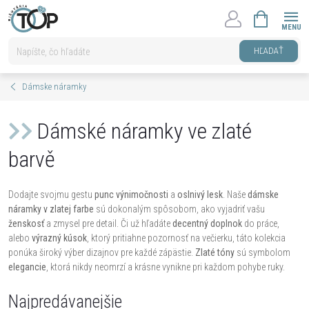
Prejsť
NÁKUPNÝ
na
KOŠÍK
obsah
HĽADAŤ
Dámske náramky
Dámské náramky ve zlaté
barvě
Dodajte svojmu gestu
punc výnimočnosti
a
oslnivý lesk
. Naše
dámske
náramky v zlatej farbe
sú dokonalým spôsobom, ako vyjadriť vašu
ženskosť
a zmysel pre detail. Či už hľadáte
decentný doplnok
do práce,
alebo
výrazný kúsok
, ktorý pritiahne pozornosť na večierku, táto kolekcia
ponúka široký výber dizajnov pre každé zápästie.
Zlaté tóny
sú symbolom
elegancie
, ktorá nikdy neomrzí a krásne vynikne pri každom pohybe ruky.
Najpredávanejšie