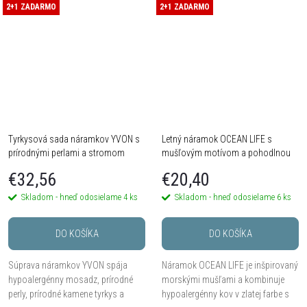
vzhľadom. Vďaka...
prevedenie,...
2+1 ZADARMO
2+1 ZADARMO
Tyrkysová sada náramkov YVON s
Letný náramok OCEAN LIFE s
prírodnými perlami a stromom
mušľovým motívom a pohodlnou
života
pružnou gumičkou
€32,56
€20,40
Skladom - hneď odosielame
4 ks
Skladom - hneď odosielame
6 ks
DO KOŠÍKA
DO KOŠÍKA
Súprava náramkov YVON spája
Náramok OCEAN LIFE je inšpirovaný
hypoalergénny mosadz, prírodné
morskými mušľami a kombinuje
perly, prírodné kamene tyrkys a
hypoalergénny kov v zlatej farbe s