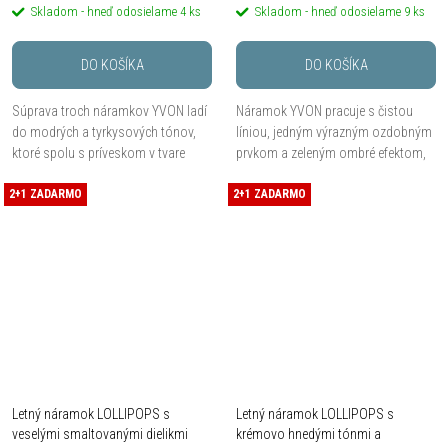
Skladom - hneď odosielame
4 ks
Skladom - hneď odosielame
9 ks
DO KOŠÍKA
DO KOŠÍKA
Súprava troch náramkov YVON ladí
Náramok YVON pracuje s čistou
do modrých a tyrkysových tónov,
líniou, jedným výrazným ozdobným
ktoré spolu s príveskom v tvare
prvkom a zeleným ombré efektom,
lodného kormidla vytvárajú výrazne
ktorý na zápästie pridá moderný
2+1 ZADARMO
námorný charakter. Kombinácia
2+1 ZADARMO
farebný akcent. Hypoalergénny kov
hypoalergénnej...
zamak, živica,...
Letný náramok LOLLIPOPS s
Letný náramok LOLLIPOPS s
veselými smaltovanými dielikmi
krémovo hnedými tónmi a