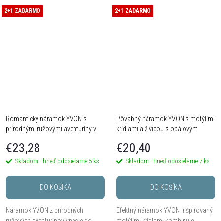
mramor a krištáľové sklo do jemne
dekoratívnou živicou. Vďaka
2+1 ZADARMO
vrstveného celku v sviežich
2+1 ZADARMO
univerzálnej veľkosti a pružnej
pastelových a...
gumičke sa pohodlne...
Romantický náramok YVON s
Pôvabný náramok YVON s motýlími
prírodnými ružovými aventuríny v
krídlami a živicou s opálovým
zlatej farbe
efektom
€23,28
€20,40
Skladom - hneď odosielame
5 ks
Skladom - hneď odosielame
7 ks
DO KOŠÍKA
DO KOŠÍKA
Náramok YVON z prírodných
Efektný náramok YVON inšpirovaný
ružových aventurínov vnesie do
motýlími krídlami kombinuje