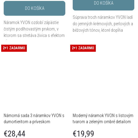
DO KOŠÍKA
DO KOŠÍKA
Súprava troch náramkov YVON ladí
Náramok YVON ozdobí zápästie
do jemných krémových, perlových a
čistým podlhovastým prvkom, v
béžových tónov, ktoré dopĺňa
ktorom sa stretáva živica s efektom
prívesok v tvare prírodnej mušle.
hĺbky a smalt s jemným ombré
Kombinácia hypoalergénnej
2+1 ZADARMO
prechodom. Hypoalergénny kov
2+1 ZADARMO
mosadze, prírodných...
zamak, univerzálna...
Námorná sada 3 náramkov YVON s
Moderný náramok YVON s listovým
dumortieritom a príveskom
tvarom a zeleným ombré detailom
kormidla
€28,44
€19,99