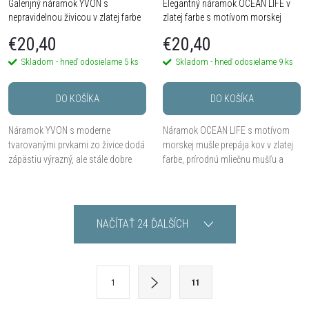
Galerijný náramok YVON s
Elegantný náramok OCEAN LIFE v
nepravidelnou živicou v zlatej farbe
zlatej farbe s motívom morskej
mušle
€20,40
€20,40
Skladom - hneď odosielame
5 ks
Skladom - hneď odosielame
9 ks
DO KOŠÍKA
DO KOŠÍKA
Náramok YVON s moderne
Náramok OCEAN LIFE s motívom
tvarovanými prvkami zo živice dodá
morskej mušle prepája kov v zlatej
zápästiu výrazný, ale stále dobre
farbe, prírodnú mliečnu mušľu a
nositeľný dizajnový akcent.
jemne ružovú živicu. Hypoalergénny
Hypoalergénny kov zamak,
kov je bezpečný pre pokožku,
univerzálna veľkosť a...
univerzálna...
O
NAČÍTAŤ 24 ĎALŠÍCH
v
l
S
1
11
t
á