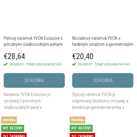
Perlový náramok YVON Exclusive s
Mozaikový náramok YVON s
prírodnými sladkovodnými perlami
farebným smaltom a geometrickými
a srdiečkom
prvkami
€28,64
€20,40
Skladom - hneď odosielame
5 ks
Skladom - hneď odosielame
4 ks
DO KOŠÍKA
DO KOŠÍKA
Náramok YVON Exclusive je
Štýlový náramok YVON je
vyrobený z prírodných
inšpirovaný štruktúrou mozaiky a
sladkovodných perál a
kombinuje geometrické prvky s
hypoalergénnej mosadze, doplnený
farebným smaltom v jemných
Novinka
príveskom v tvare srdca v zlatej
Novinka
kovových a prírodne ladených
farbe. Vďaka univerzálnej veľkosti
tónoch. Je vyrobený z...
HIT SEZÓNY
HIT SEZÓNY
na...
2+1 ZADARMO
2+1 ZADARMO