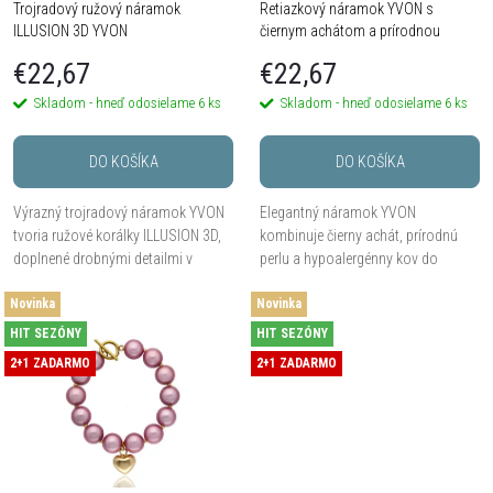
Trojradový ružový náramok
Retiazkový náramok YVON s
e
ILLUSION 3D YVON
čiernym achátom a prírodnou
p
perlou
p
€22,67
€22,67
r
Skladom - hneď odosielame
6 ks
Skladom - hneď odosielame
6 ks
r
o
DO KOŠÍKA
DO KOŠÍKA
o
d
Výrazný trojradový náramok YVON
Elegantný náramok YVON
d
tvoria ružové korálky ILLUSION 3D,
kombinuje čierny achát, prírodnú
u
doplnené drobnými detailmi v
perlu a hypoalergénny kov do
zlatom tóne. Korálky pri dopade
modernej retiazkovej kompozície s
u
Novinka
svetla vytvárajú pôsobivý efekt
Novinka
niekoľkými ozdobnými príveskami.
k
priestorovej...
Zapínanie na karabínku s...
HIT SEZÓNY
HIT SEZÓNY
k
2+1 ZADARMO
2+1 ZADARMO
t
t
o
o