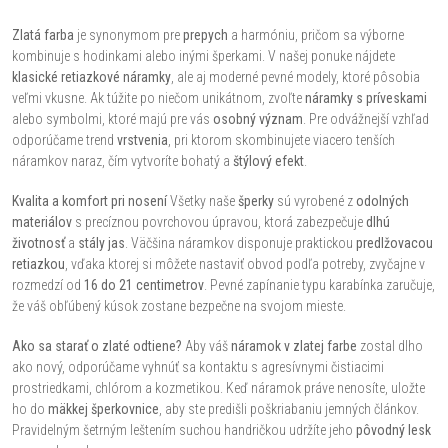
r
d
á
Zlatá farba
je synonymom pre
prepych
a harmóniu, pričom sa výborne
kombinuje s hodinkami alebo inými šperkami. V našej ponuke nájdete
a
n
klasické retiazkové náramky
, ale aj moderné pevné modely, ktoré pôsobia
k
c
veľmi vkusne. Ak túžite po niečom unikátnom, zvoľte
náramky s príveskami
o
alebo symbolmi, ktoré majú pre vás
osobný význam
. Pre odvážnejší vzhľad
i
odporúčame trend
vrstvenia
, pri ktorom skombinujete viacero tenších
v
náramkov naraz, čím vytvoríte bohatý a
štýlový efekt
.
a
e
n
Kvalita a komfort pri nosení
Všetky naše
šperky
sú vyrobené z
odolných
p
materiálov
s precíznou povrchovou úpravou, ktorá zabezpečuje
dlhú
i
životnosť
a
stály jas
. Väčšina náramkov disponuje praktickou
predlžovacou
e
r
retiazkou
, vďaka ktorej si môžete nastaviť obvod podľa potreby, zvyčajne v
rozmedzí od
16 do 21 centimetrov
. Pevné zapínanie typu karabínka zaručuje,
v
že váš obľúbený kúsok zostane bezpečne na svojom mieste.
k
Ako sa starať o zlaté odtiene?
Aby váš
náramok v zlatej farbe
zostal dlho
ako nový, odporúčame vyhnúť sa kontaktu s agresívnymi čistiacimi
y
prostriedkami, chlórom a kozmetikou. Keď náramok práve nenosíte, uložte
ho do
mäkkej šperkovnice
, aby ste predišli poškriabaniu jemných článkov.
v
Pravidelným šetrným leštením suchou handričkou udržíte jeho
pôvodný lesk