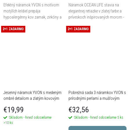
Efektný náramok YVON s motívom
Náramok OCEAN LIFE stavia na
motýlích krídiel prepája
elegantnej retiazke v zlatej farbe a
hypoalergénny kov zamak, zirkóny a
príveskoch inšpirovaných morom -
živicu s trblietavým efektom opálu.
mušľami, hviezdicami, perlovými
2+1 ZADARMO
Univerzálna veľkosť na
2+1 ZADARMO
motívmi a dekoratívnymi prvkami.
roztiahnuteľných gumičkách...
Je vyrobený z...
Jesenný náramok YVON s medeným
Pobrežná sada 3 náramkov YVON s
ombré detailom a zlatým kovovým
prírodnými perlami a mušľovým
tónom
príveskom
€19,99
€32,56
Skladom - hneď odosielame
Skladom - hneď odosielame
5 ks
>10 ks