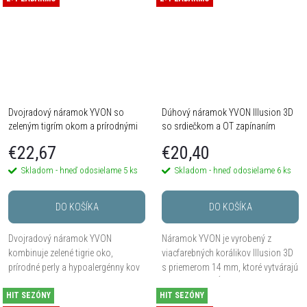
Dvojradový náramok YVON so
Dúhový náramok YVON Illusion 3D
zeleným tigrím okom a prírodnými
so srdiečkom a OT zapínaním
perlami
€22,67
€20,40
Skladom - hneď odosielame
5 ks
Skladom - hneď odosielame
6 ks
DO KOŠÍKA
DO KOŠÍKA
Dvojradový náramok YVON
Náramok YVON je vyrobený z
kombinuje zelené tigrie oko,
viacfarebných korálikov Illusion 3D
prírodné perly a hypoalergénny kov
s priemerom 14 mm, ktoré vytvárajú
do elegantného šperku s výrazným,
efekt optickej hĺbky a jemného
HIT SEZÓNY
ale stále prirodzene nositeľným
HIT SEZÓNY
vnútorného lesku. Roztiahnuteľné