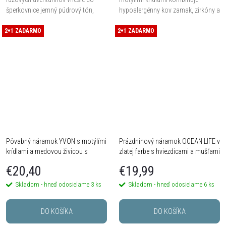
šperkovnice jemný púdrový tón,
hypoalergénny kov zamak, zirkóny a
ktorý vyzerá nežne, ale vďaka
živicu s efektom trblietavého opálu.
2+1 ZADARMO
výraznejšej retiazke nepôsobí príliš
2+1 ZADARMO
Univerzálne roztiahnuteľné
krehko. Dĺžka 18 cm,...
prevedenie sa...
Pôvabný náramok YVON s motýlími
Prázdninový náramok OCEAN LIFE v
krídlami a medovou živicou s
zlatej farbe s hviezdicami a mušľami
opálovým efektom
€20,40
€19,99
Skladom - hneď odosielame
3 ks
Skladom - hneď odosielame
6 ks
DO KOŠÍKA
DO KOŠÍKA