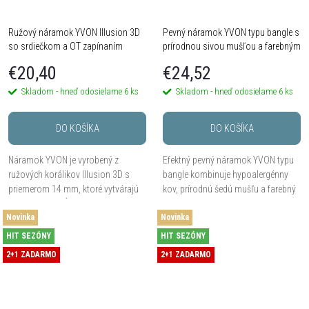
v
v
Ružový náramok YVON Illusion 3D
Pevný náramok YVON typu bangle s
so srdiečkom a OT zapínaním
prírodnou sivou mušľou a farebným
smaltom
€20,40
€24,52
Skladom - hneď odosielame
6 ks
Skladom - hneď odosielame
6 ks
DO KOŠÍKA
DO KOŠÍKA
Náramok YVON je vyrobený z
Efektný pevný náramok YVON typu
ružových korálikov Illusion 3D s
bangle kombinuje hypoalergénny
priemerom 14 mm, ktoré vytvárajú
kov, prírodnú šedú mušľu a farebný
efekt optickej hĺbky a jemného
smalt v elegantnej otvorenej
Novinka
vnútorného lesku. Roztiahnuteľné
Novinka
konštrukcii. Veľkosť Medium, pevný
prevedenie,...
tvar a možnosť...
HIT SEZÓNY
HIT SEZÓNY
2+1 ZADARMO
2+1 ZADARMO