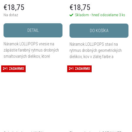
moderným tvarom
€18,75
€18,75
Na dotaz
Skladom - hneď odosielame
3 ks
DETAIL
DO KOŠÍKA
Náramok LOLLIPOPS vnesie na
Náramok LOLLIPOPS staví na
zápästie farebný rytmus drobných
rytmus drobných geometrických
smaltovaných dielikov, ktoré
dielikov, kov v zlatej farbe a
striedajú sýte, svetlé aj pastelové
šperkársky smalt v jemných
tóny. Je vyrobený z
2+1 ZADARMO
2+1 ZADARMO
krémových a hnedých tónoch. Má
hypoalergénneho kovu, má...
priemer približne 6 cm, hrúbku...