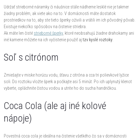
Udržať strieborné náramky či náušnice stále nádherne lesklé nie je takmer
žiadny problém, ak viete ako na to. V domácnosti máte dostatok
prostriedkov na to, aby ste tieto šperky oživili a vrátili im ich pôvodný pôvab.
Existuje niekoľko spôsobov na čistenie striebra.
Ak máte len čisté
strieborné šperky
, ktoré neobsahujú žiadne drahokamy ani
iné kamene môžete na ich vyčistenie použiť aj
tzv kyslé roztoky
.
Soľ s citrónom
Zmiešajte v miske horúcu vodu, šťavu z citróna a cca tri polievkové lyžice
soli. Do roztoku vložte šperk a počkajte asi 5 minút. Po ich uplynutý klenot
vyberte, opláchnite čistou vodou a utrite ho do sucha handričkou.
Coca Cola (ale aj iné kolové
nápoje)
Povestná coca cola je ideálna na čistenie všetkého čo sa v domácnosti