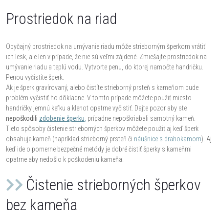
Prostriedok na riad
Obyčajný prostriedok na umývanie riadu môže strieborným šperkom vrátiť
ich lesk, ale len v prípade, že nie sú veľmi zájdené. Zmiešajte prostriedok na
umývanie riadu a teplú vodu. Vytvorte penu, do ktorej namočte handričku.
Penou vyčistite šperk.
Ak je šperk gravírovaný, alebo čistíte strieborný prsteň s kameňom bude
problém vyčistiť ho dôkladne. V tomto prípade môžete použiť miesto
handričky jemnú kefku a klenot opatrne vyčistiť. Dajte pozor aby ste
nepoškodili
zdobenie šperku
,
prípadne nepoškriabali samotný kameň.
Tieto spôsoby čistenie strieborných šperkov môžete použiť aj keď šperk
obsahuje kameň (napríklad strieborný prsteň či
náušnice s drahokamom
). Aj
keď ide o pomerne bezpečné metódy je dobré čistiť šperky s kameňmi
opatrne aby nedošlo k poškodeniu kameňa.
Čistenie strieborných šperkov
bez kameňa