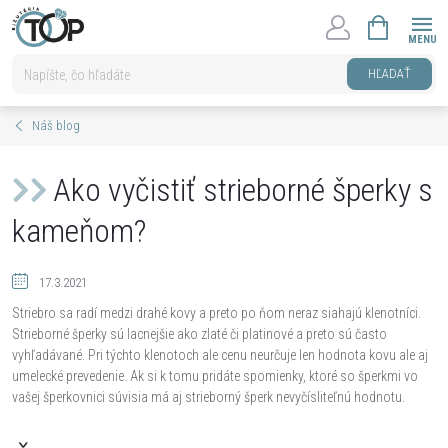
Prejsť
NÁKUPNÝ
na
KOŠÍK
obsah
HĽADAŤ
Náš blog
Ako vyčistiť strieborné šperky s
kameňom?
17.3.2021
Striebro sa radí medzi drahé kovy a preto po ňom neraz siahajú klenotníci.
Strieborné šperky sú lacnejšie ako zlaté či platinové a preto sú často
vyhľadávané. Pri týchto klenotoch ale cenu neurčuje len hodnota kovu ale aj
umelecké prevedenie. Ak si k tomu pridáte spomienky, ktoré so šperkmi vo
vašej šperkovnici súvisia má aj strieborný šperk nevyčísliteľnú hodnotu.