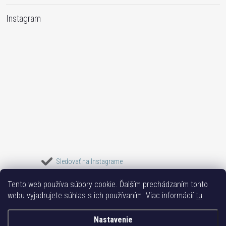
Instagram
Sledovať na Instagrame
Tento web používa súbory cookie. Ďalším prechádzaním tohto
Bižuterie TOP
Vše k mobilu
Mobil příslušenství
Bižutéria Yvon
webu vyjadrujete súhlas s ich používaním. Viac informácií
tu
.
Issa-Garden
Nastavenie