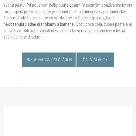
zubnú pastu. Pri používaní kefky buďte opatrní, nešetrným používaním by ste
mohli šperk poškodiť. Lepšie je siahnuť miesto zubnej kefky po handričke.
Tieto metódy čistenie striebra sú vhodné na čistenie šperkov, ktoré
neobsahujú žiadne drahokamy a kamene
. Ocot, coca cola, zubná pasta a aj
citrón by mohli popri vyčistení vzácneho kovu rozleptať kameň čím by sa
šperk úplne znehodnotil.
PREDCHÁDZAJÚCI ČLÁNOK
ĎALŠÍ ČLÁNOK
Z
á
p