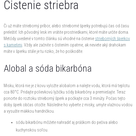
Čistenie striebra
Či už máte strieborný príbor, alebo strieborné šperky potrebujú čas od času
preleštiť. Ich pôvodný lesk im vrátite prostriedkami, ktoré máte určite doma.
Metódy uvedené v tomto článku sú vhodné na čistenie
strieborných šperkov
s kameňmi
. Vždy ale začnite s čistením opatrne, ak neviete aký drahokam
máte v šperku stále je tu riziko, že ho poškodíte.
Alobal a sóda bikarbóna
Misku, ktorá nie je z kovu vyložte alobalom a nalejte vodu, ktorá má teplotu
cca 80°C. Pridajte polievkovú lyžičku sódy bikarbóny a premiešajte. Teraz
ponorte do roztoku strieborný šperk a počkajte cca 3 minúty. Počas tejto
doby šperk občas otočte. Následne ho vyberte z misky, umyte vlažnou vodou
a vysušte mäkkou handričkou.
sódu bikarbónu môžete nahradiť aj práškom do pečiva alebo
kuchynskou soľou.