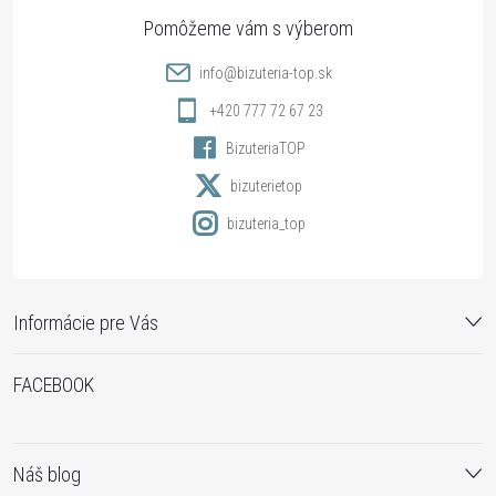
ä
t
info
@
bizuteria-top.sk
i
+420 777 72 67 23
BizuteriaTOP
e
bizuterietop
bizuteria_top
Informácie pre Vás
FACEBOOK
Náš blog