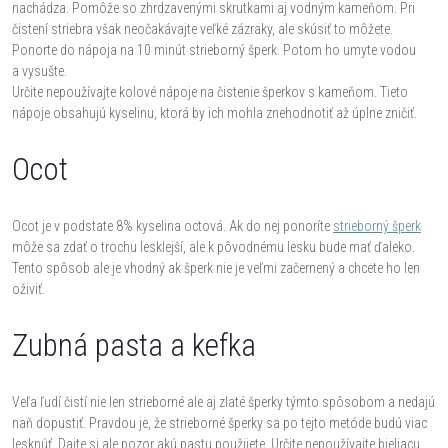
nachádza. Pomôže so zhrdzavenými skrutkami aj vodným kameňom. Pri
čistení striebra však neočakávajte veľké zázraky, ale skúsiť to môžete.
Ponorte do nápoja na 10 minút strieborný šperk. Potom ho umyte vodou
a vysušte.
Určite nepoužívajte kolové nápoje na čistenie šperkov s kameňom. Tieto
nápoje obsahujú kyselinu, ktorá by ich mohla znehodnotiť až úplne zničiť.
Ocot
Ocot je v podstate 8% kyselina octová. Ak do nej ponoríte
strieborný šperk
môže sa zdať o trochu lesklejší, ale k pôvodnému lesku bude mať ďaleko.
Tento spôsob ale je vhodný ak šperk nie je veľmi začernený a chcete ho len
oživiť.
Zubná pasta a kefka
Veľa ľudí čistí nie len strieborné ale aj zlaté šperky týmto spôsobom a nedajú
naň dopustiť. Pravdou je, že strieborné šperky sa po tejto metóde budú viac
lesknúť. Dajte si ale pozor akú pastu použijete. Určite nepoužívajte bieliacu