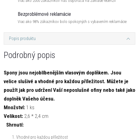
Viac ako 2000 zákazníkov nás odporúča na základe recenzií
Bezproblémové reklamácie
Viac ako 98% zákazníkov bolo spokojných s vybavením reklamácie
Popis produktu
Podrobný popis
Spony jsou nejoblíbenějším vlasovým doplňkem. Jsou
velice slušivé a vhodné pro každou příležitost. Můžete je
použít jak pro udržení Vaší neposlušné ofiny nebo také jako
doplněk Vašeho účesu.
Množství:
1 ks
Velikost:
2,6 * 2,4 cm
Shrnutí:
Vhodné pro každou příležitost