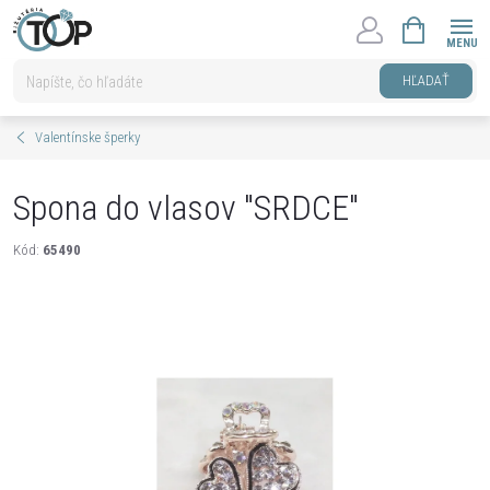
Prejsť
NÁKUPNÝ
na
KOŠÍK
obsah
HĽADAŤ
Valentínske šperky
Spona do vlasov "SRDCE"
Kód:
65490