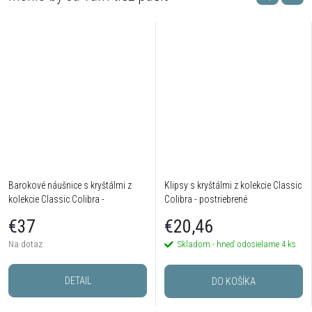
Barokové náušnice s kryštálmi z
Klipsy s kryštálmi z kolekcie Classic
kolekcie Classic Colibra -
Colibra - postriebrené
postriebrené
€37
€20,46
Na dotaz
Skladom - hneď odosielame
4 ks
DETAIL
DO KOŠÍKA