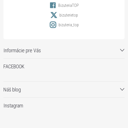
BizuteriaTOP
e
bizuterietop
bizuteria_top
Informácie pre Vás
FACEBOOK
Náš blog
Instagram