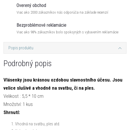
Overený obchod
Viac ako 2000 zákazníkov nás odporúča na základe recenzií
Bezproblémové reklamácie
Viac ako 98% zákazníkov bolo spokojných s vybavením reklamácie
Popis produktu
Podrobný popis
Vlásenky jsou krásnou ozdobou slavnostního účesu. Jsou
velice slušivé a vhodné na svatbu, či na ples.
Velikost : 5,5 * 10 cm
Množství: 1 kus
Shrnutí:
Vhodná na svatbu, ples atd.