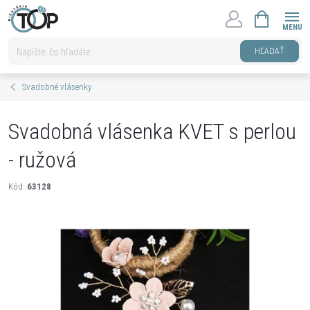
Prejsť
NÁKUPNÝ
na
KOŠÍK
obsah
HĽADAŤ
Svadobné vlásenky
Svadobná vlásenka KVET s perlou
- ružová
Kód:
63128