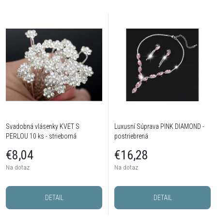
Svadobná vlásenky KVET S
Luxusní Súprava PINK DIAMOND -
PERLOU 10 ks - strieborná
postriebrená
€8,04
€16,28
Na dotaz
Na dotaz
DETAIL
DETAIL