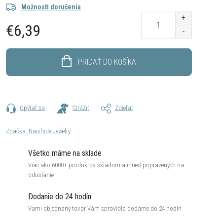
Možnosti doručenia
€6,39
Jednotková
cena:
PRIDAŤ DO KOŠÍKA
Opýtať sa
Strážiť
Zdieľať
Značka:
Naishide Jewelry
Všetko máme na sklade
Viac ako 6000+ produktov skladom a ihneď pripravených na
odoslanie
Dodanie do 24 hodín
Vami objednaný tovar Vám spravidla dodáme do 24 hodín