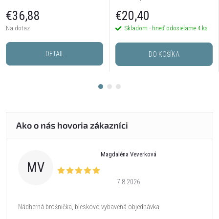
postriebrené
€36,88
€20,40
Na dotaz
Skladom - hneď odosielame
4 ks
DETAIL
DO KOŠÍKA
Magdaléna Veverková
MV
7.8.2026
Nádherná brošnička, bleskovo vybavená objednávka