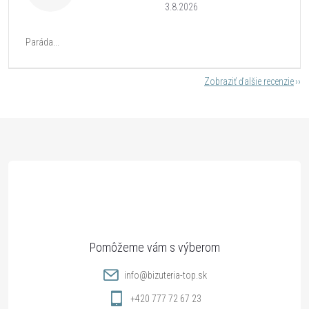
3.8.2026
Paráda...
Zobraziť ďalšie recenzie
Z
á
p
ä
t
info
@
bizuteria-top.sk
i
+420 777 72 67 23