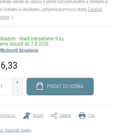
tický venček do vlasov s jemne ružovými kvetmi a zelenými a
mi lístkami a vetvičkami, uchytenie pomocou stuhy.
Detailné
mácie
Skladom - hneď odosielame
9 ks
7.8.2026
Možnosti doručenia
6,33
otková
PRIDAŤ DO KOŠÍKA
Opýtať sa
Strážiť
Zdieľať
Tlač
ka:
Naishide Jewelry