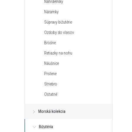
Náhrdelníky
n
Náramky
ý
Súpravy bižutérie
Ozdoby do vlasov
p
Brošne
a
Retiazky na nohu
Náušnice
n
Prstene
e
Striebro
Ostatné
l
Morská kolekcia
Bižutéria