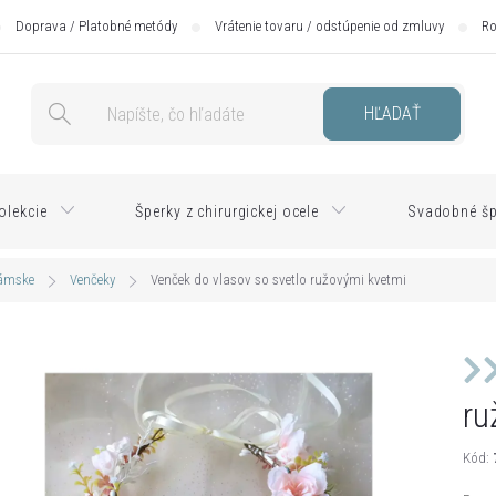
Doprava / Platobné metódy
Vrátenie tovaru / odstúpenie od zmluvy
Ro
HĽADAŤ
olekcie
Šperky z chirurgickej ocele
Svadobné šp
dámske
Venčeky
Venček do vlasov so svetlo ružovými kvetmi
ru
Kód: