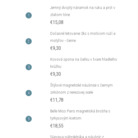
Jemný dvojitý náramok na ruku a prst v
zlatom tóne
€15,08
Dočasné tetovanie 2ks s motívom ruží a
motýľov - čierne
€9,30
Kovová spona na šatku v tvare hladkého
krúžku
€9,30
Štýlové magnetické náušnice s čiernym
zirkónom z nerezovej ocele
€11,78
Belle Miss Paris magnetická brošňa s
tyrkysovým kvetom
€18,55
Súprava náhrdelníka a náušníc z