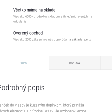
Všetko máme na sklade
Viac ako 6000+ produktov skladom a ihneď pripravených na
odoslanie
Overený obchod
Viac ako 2000 zákazníkov nás odporúča na základe recenzií
POPIS
DISKUSIA
Podrobný popis
enček do vlasov je kúzelným doplnkom, ktorý prináša
ádych elegancie a prírodnej krásy. Je ozdobený jemne