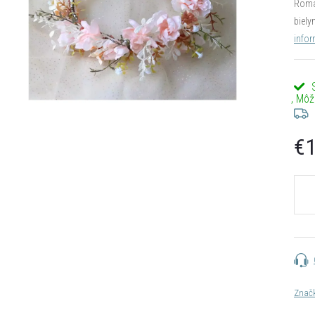
Roman
biely
infor
€1
Jedn
cena:
Znač