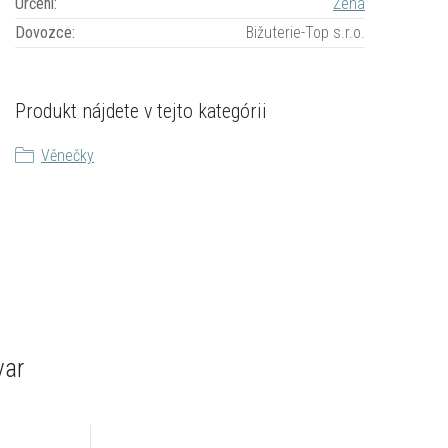
Určení
:
Žena
Dovozce
:
Bižuterie-Top s.r.o.
Produkt nájdete v tejto kategórii
Věnečky
var