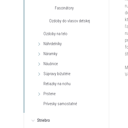
r
Fascinátory
d
k
Ozdoby do vlasov detskej
ľ
n
Ozdoby na telo
p
Náhrdelníky
f
št
Náramky
Náušnice
M
Súpravy bižutérie
V
Retiazky na nohu
Prstene
Prívesky samostatné
Striebro