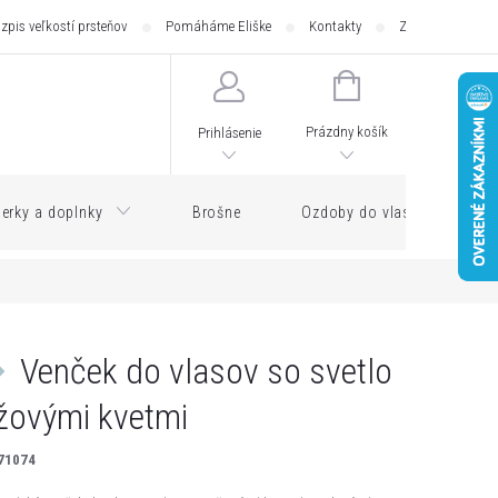
zpis veľkostí prsteňov
Pomáháme Eliške
Kontakty
Zásilkovna - pod
NÁKUPNÝ
KOŠÍK
Prázdny košík
Prihlásenie
erky a doplnky
Brošne
Ozdoby do vlasov
Venček do vlasov so svetlo
žovými kvetmi
71074