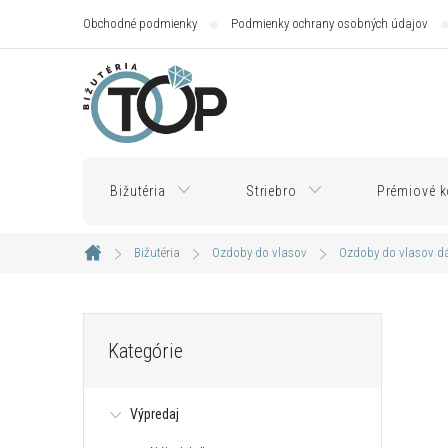
Prejsť
Obchodné podmienky
Podmienky ochrany osobných údajov
na
obsah
Bižutéria
Striebro
Prémiové k
Bižutéria
Ozdoby do vlasov
Ozdoby do vlasov 
Domov
B
Preskočiť
Kategórie
kategórie
o
Výpredaj
č