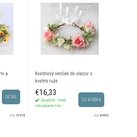
mi a
Kvetinový venček do vlasov s
kvetmi ruže
€16,33
DETAIL
DO KOŠÍKA
Skladom - hneď
odosielame
5 ks
Kód:
71072
Kód:
69921