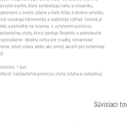
užovými kvetmi, ktoré symbolizujú nehu a romantiku,
oplnenými o sviežo zelené a biele lístky a drobné vetvičky,
toré vytvárajú harmonický a realistický vzhľad. Venček je
ahký a pohodlný na nosenie, s uchytením pomocou
astaviteľnej stuhy, ktorá zaisťuje flexibilitu a jednoduché
rispôsobenie. Ideálna voľba pre svadby, romantické
otenie, letné oslavy alebo ako jemný akcent pre bohémsky
ýl.
nožstvo: 1 kus
eľkosť: nastaviteľná pomocou stuhy (stuha je súčasťou)
Súvisiaci to