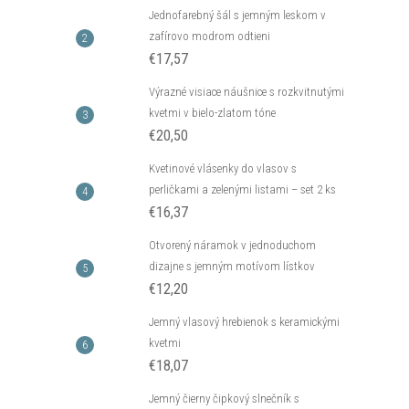
Jednofarebný šál s jemným leskom v
zafírovo modrom odtieni
€17,57
Výrazné visiace náušnice s rozkvitnutými
kvetmi v bielo-zlatom tóne
€20,50
Kvetinové vlásenky do vlasov s
perličkami a zelenými listami – set 2 ks
€16,37
Otvorený náramok v jednoduchom
dizajne s jemným motívom lístkov
€12,20
Jemný vlasový hrebienok s keramickými
kvetmi
€18,07
Jemný čierny čipkový slnečník s