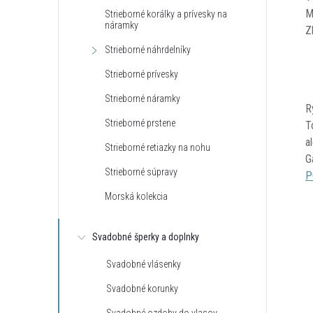
M
Strieborné korálky a prívesky na
náramky
Z
Strieborné náhrdelníky
Strieborné prívesky
Strieborné náramky
R
Strieborné prstene
T
a
Strieborné retiazky na nohu
G
Strieborné súpravy
P
Morská kolekcia
Svadobné šperky a doplnky
Svadobné vlásenky
Svadobné korunky