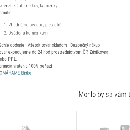
ateriál:
Bižutérne kov, kamienky
hrnutie:
Vhodná na svadbu, ples atď.
Osádená kamienkami
ýchle dodanie · Všetok tovar skladom · Bezpečný nákup
ovar expedujeme do 24 hod prostredníctvom ČP, Zásilkovna
lebo PPL.
arancia vrátenia 100% peňazí
OMÁHAME Eliške