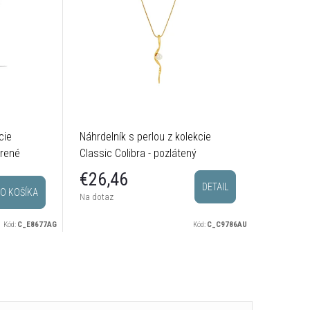
cie
Náhrdelník s perlou z kolekcie
Hladký n
brené
Classic Colibra - pozlátený
kolekcie 
postrieb
€28,
€26,46
DETAIL
O KOŠÍKA
Sklado
Na dotaz
odosielam
Kód:
C_E8677AG
Kód:
C_C9786AU