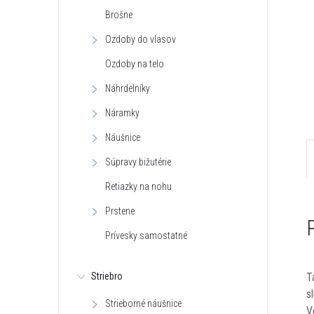
Brošne
Ozdoby do vlasov
Ozdoby na telo
Náhrdelníky
Náramky
Náušnice
Súpravy bižutérie
Retiazky na nohu
Prstene
Prívesky samostatné
T
Striebro
s
Strieborné náušnice
V