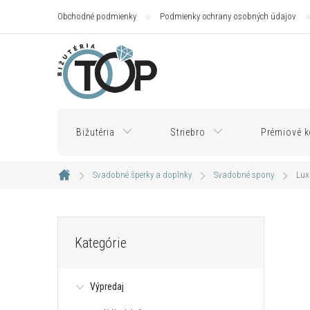
Prejsť
Obchodné podmienky
Podmienky ochrany osobných údajov
na
obsah
Bižutéria
Striebro
Prémiové k
Svadobné šperky a doplnky
Svadobné spony
Lux
Domov
B
Preskočiť
Kategórie
kategórie
o
Výpredaj
č