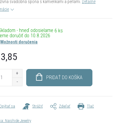
zívna svadobná spona s kamienkami a perlami.
Detailné
mácie
Skladom - hneď odosielame
6 ks
10.8.2026
Možnosti doručenia
3,85
otková
PRIDAŤ DO KOŠÍKA
Opýtať sa
Strážiť
Zdieľať
Tlač
ka:
Naishide Jewelry