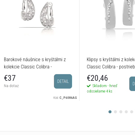
Barokové náušnice s kryštálmi z
Klipsy s kryštálmi z kolek
kolekcie Classic Colibra -
Classic Colibra - postrie
postriebrené
€20,46
€37
DETAIL
D
Skladom - hneď
Na dotaz
odosielame
4 ks
Kód:
C_P6086AG