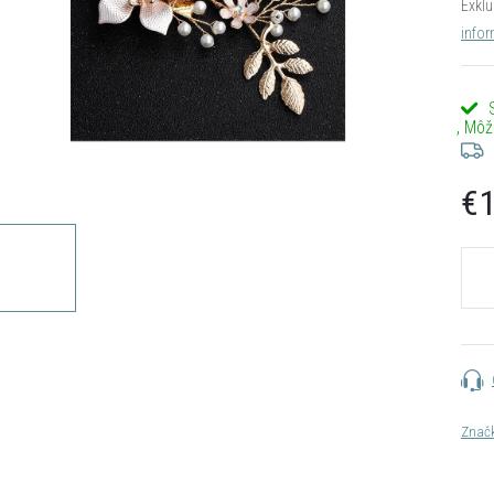
Exklu
infor
€1
Jedn
cena:
Znač