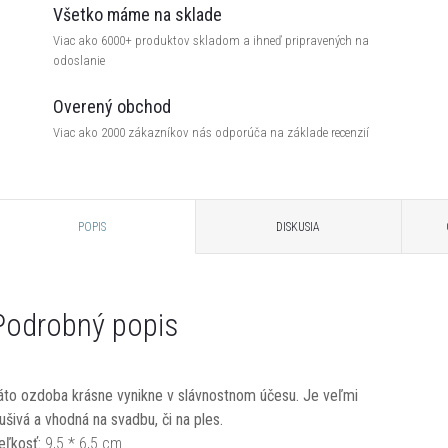
Všetko máme na sklade
Viac ako 6000+ produktov skladom a ihneď pripravených na
odoslanie
Overený obchod
Viac ako 2000 zákazníkov nás odporúča na základe recenzií
POPIS
DISKUSIA
Podrobný popis
áto ozdoba krásne vynikne v slávnostnom účesu. Je veľmi
lušivá a vhodná na svadbu, či na ples.
eľkosť:
9,5 * 6,5 cm