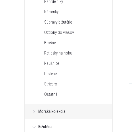
Náhrdelníky
n
Náramky
ý
Súpravy bižutérie
Ozdoby do vlasov
p
Brošne
a
Retiazky na nohu
Náušnice
n
Prstene
e
Striebro
Ostatné
l
Morská kolekcia
Bižutéria