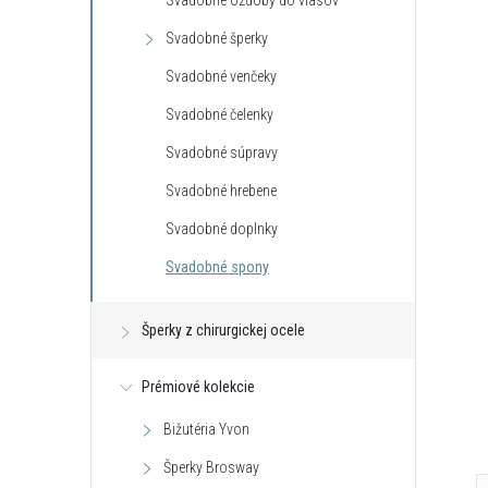
Svadobné ozdoby do vlasov
Svadobné šperky
Svadobné venčeky
Svadobné čelenky
Svadobné súpravy
Svadobné hrebene
k s kryštálom z
Klipsy s guličkou z kolekcie Classic
Svadobné doplnky
ic Colibra -
Colibra - postriebrené
Svadobné spony
€16,33
DO KOŠÍKA
DO KOŠÍKA
neď
Skladom - hneď
Šperky z chirurgickej ocele
odosielame
4 ks
Kód:
C_B14477AG
Kód:
C_E13561AG
Prémiové kolekcie
Bižutéria Yvon
Šperky Brosway