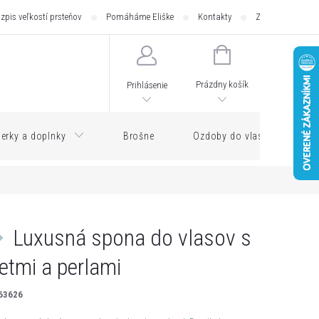
zpis veľkostí prsteňov
Pomáháme Eliške
Kontakty
Zásilkovna - pod
NÁKUPNÝ
KOŠÍK
Prázdny košík
Prihlásenie
erky a doplnky
Brošne
Ozdoby do vlasov
Luxusná spona do vlasov s
etmi a perlami
63626