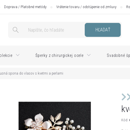
Doprava / Platobné metódy
Vrátenie tovaru / odstúpenie od zmluvy
Ro
HĽADAŤ
olekcie
Šperky z chirurgickej ocele
Svadobné šp
usná spona do vlasov s kvetmi a perlami
kv
Kód: