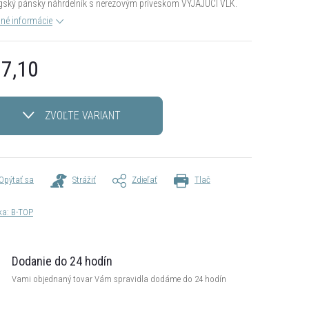
gský pánsky náhrdelník s nerezovým príveskom VYJAJÚCI VLK.
lné informácie
7,10
otková
ZVOĽTE VARIANT
Opýtať sa
Strážiť
Zdieľať
Tlač
ka:
B-TOP
Dodanie do 24 hodín
Vami objednaný tovar Vám spravidla dodáme do 24 hodín