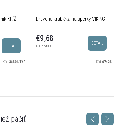
ník KRÍŽ
Drevená krabička na šperky VIKING
€9,68
DETAIL
DETAIL
Na dotaz
Kód:
38301/TYP
Kód:
67423