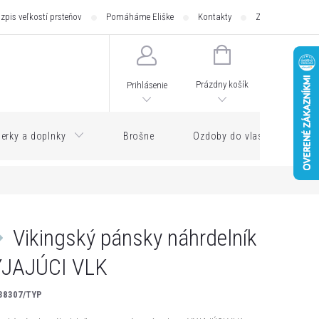
zpis veľkostí prsteňov
Pomáháme Eliške
Kontakty
Zásilkovna - pod
NÁKUPNÝ
KOŠÍK
Prázdny košík
Prihlásenie
erky a doplnky
Brošne
Ozdoby do vlasov
Vikingský pánsky náhrdelník
YJAJÚCI VLK
38307/TYP