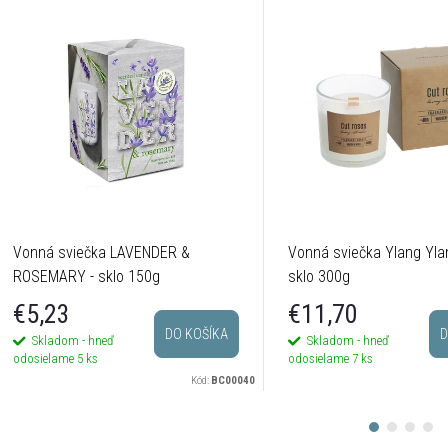
Vonná sviečka LAVENDER &
Vonná sviečka Ylang Yla
ROSEMARY - sklo 150g
sklo 300g
€5,23
€11,70
DO KOŠÍKA
D
Skladom - hneď
Skladom - hneď
odosielame
5 ks
odosielame
7 ks
Kód:
BC00040