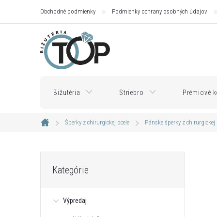
Prejsť
Obchodné podmienky
Podmienky ochrany osobných údajov
na
obsah
Bižutéria
Striebro
Prémiové k
Šperky z chirurgickej ocele
Pánske šperky z chirurgickej 
Domov
B
Preskočiť
Kategórie
kategórie
o
Výpredaj
č