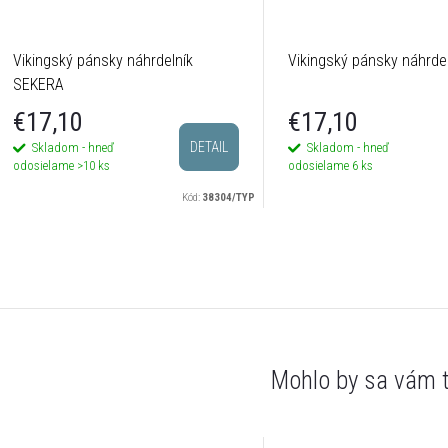
Vikingský pánsky náhrdelník
Vikingský pánsky náhrdel
SEKERA
€17,10
€17,10
DETAIL
Skladom - hneď
Skladom - hneď
odosielame
>10 ks
odosielame
6 ks
Kód:
38304/TYP