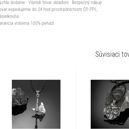
ýchle dodanie · Všetok tovar skladom · Bezpečný nákup
ovar expedujeme do 24 hod prostredníctvom ČP, PPL,
ásielkovňa.
arancia vrátenia 100% peňazí
Súvisiaci to