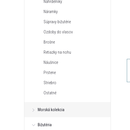
Náhrdelníky
n
Náramky
ý
Súpravy bižutérie
Ozdoby do vlasov
p
Brošne
a
Retiazky na nohu
Náušnice
n
Prstene
e
Striebro
Ostatné
l
Morská kolekcia
Bižutéria