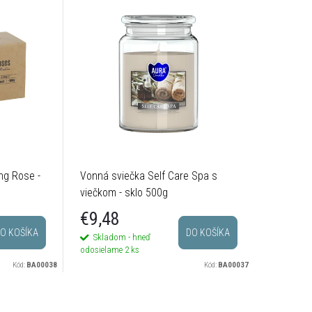
ng Rose -
Vonná sviečka Self Care Spa s
Vonná sv
viečkom - sklo 500g
sklo 800
€9,48
€18,
O KOŠÍKA
DO KOŠÍKA
Skladom - hneď
Na dotaz
odosielame
2 ks
Kód:
BA00038
Kód:
BA00037