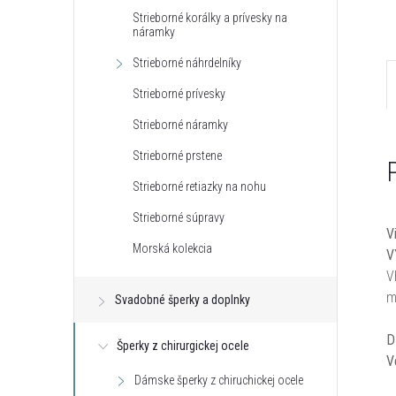
Strieborné korálky a prívesky na
náramky
Strieborné náhrdelníky
Strieborné prívesky
Strieborné náramky
Strieborné prstene
Strieborné retiazky na nohu
Strieborné súpravy
V
Morská kolekcia
V
V
m
Svadobné šperky a doplnky
D
Šperky z chirurgickej ocele
V
Dámske šperky z chiruchickej ocele