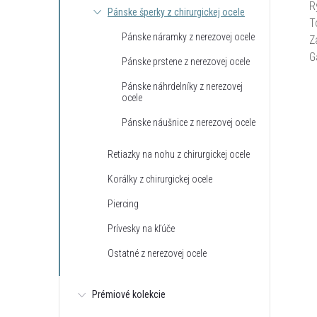
R
Pánske šperky z chirurgickej ocele
T
Pánske náramky z nerezovej ocele
Z
G
Pánske prstene z nerezovej ocele
Pánske náhrdelníky z nerezovej
ocele
Pánske náušnice z nerezovej ocele
Retiazky na nohu z chirurgickej ocele
Korálky z chirurgickej ocele
Piercing
Prívesky na kľúče
Ostatné z nerezovej ocele
Prémiové kolekcie