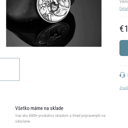
Vikin
Detai
€1
Jedn
cena:
Znač
Všetko máme na sklade
Viac ako 6000+ produktov skladom a ihneď pripravených na
odoslanie