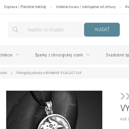
Doprava / Platobné metódy
Vrátenie tovaru / odstúpenie od zmluvy
Ro
HĽADAŤ
olekcie
Šperky z chirurgickej ocele
Svadobné šp
ocele
Vikingský pánsky náhrdelník VYJAJÚCI VLK
V
Kód: