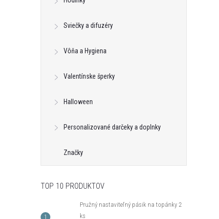
Hodinky
Sviečky a difuzéry
Vôňa a Hygiena
Valentínske šperky
Halloween
 Self Care Spa s
Vonná sviečka Monstera Big Blue -
Personalizované darčeky a doplnky
o 500g
sklo 800g
€18,42
Značky
DETAIL
DO KOŠÍKA
neď
Na dotaz
TOP 10 PRODUKTOV
Kód:
BA00037
Kód:
ART00034
Pružný nastaviteľný pásik na topánky 2
ks