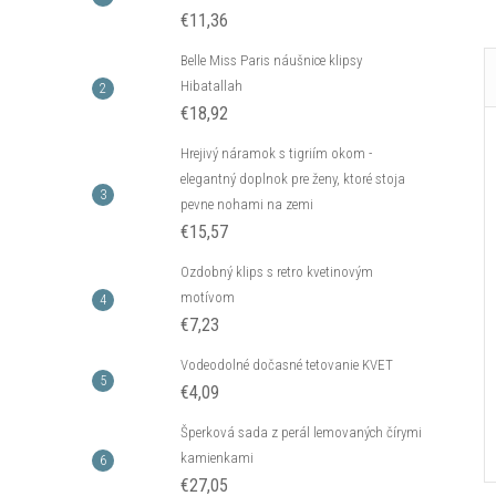
€11,36
Belle Miss Paris náušnice klipsy
Hibatallah
€18,92
Hrejivý náramok s tigriím okom -
elegantný doplnok pre ženy, ktoré stoja
pevne nohami na zemi
€15,57
Ozdobný klips s retro kvetinovým
motívom
€7,23
Vodeodolné dočasné tetovanie KVET
€4,09
Šperková sada z perál lemovaných čírymi
kamienkami
€27,05