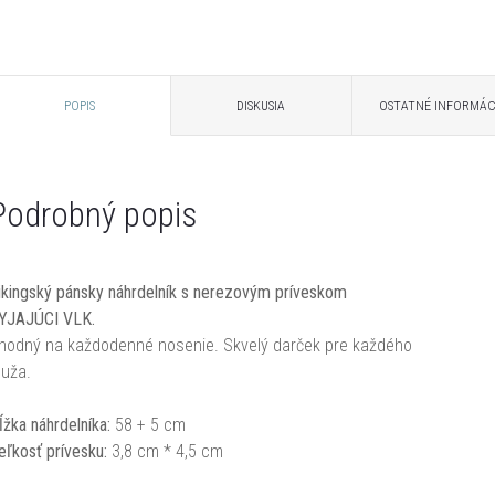
POPIS
DISKUSIA
OSTATNÉ INFORMÁC
Podrobný popis
ikingský pánsky náhrdelník s nerezovým príveskom
YJAJÚCI VLK.
hodný na každodenné nosenie. Skvelý darček pre každého
uža.
ĺžka náhrdelníka:
58 + 5 cm
eľkosť prívesku:
3,8 cm * 4,5 cm