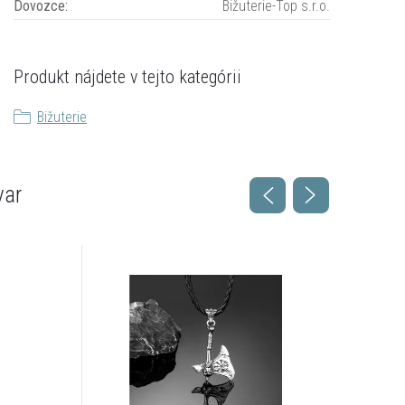
Dovozce
:
Bižuterie-Top s.r.o.
Produkt nájdete v tejto kategórii
Bižuterie
var