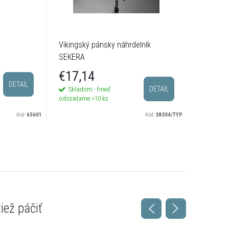
Vikingský pánsky náhrdelník
Vikingsk
SEKERA
Keltskéh
€17,14
€13,
DETAIL
DETAIL
Skladom - hneď
Sklado
odosielame
>10 ks
odosielam
Kód:
65601
Kód:
38304/TYP