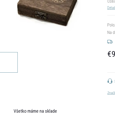
Ozdob
Detai
Polo
Na d
€9
Jedn
cena:
Znač
Všetko máme na sklade