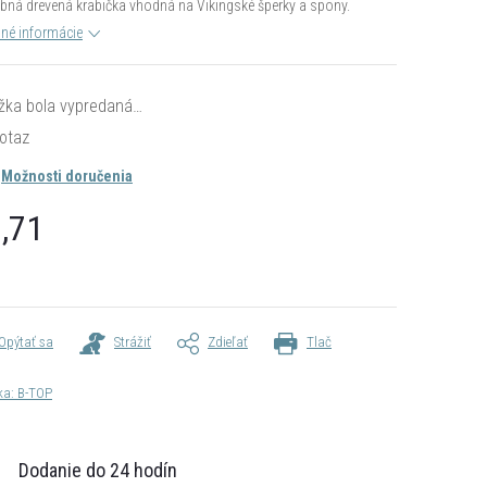
ná drevená krabička vhodná na Vikingské šperky a spony.
lné informácie
žka bola vypredaná…
otaz
Možnosti doručenia
,71
otková
Opýtať sa
Strážiť
Zdieľať
Tlač
ka:
B-TOP
Dodanie do 24 hodín