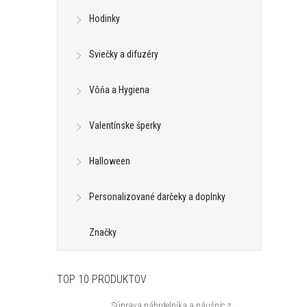
Hodinky
Sviečky a difuzéry
Vôňa a Hygiena
Valentínske šperky
Halloween
k s kryštálom z
Klipsy s guličkou z kolekcie Classic
Personalizované darčeky a doplnky
ic Colibra -
Colibra - postriebrené
€16,32
Značky
DO KOŠÍKA
DO KOŠÍKA
neď
Skladom - hneď
odosielame
4 ks
TOP 10 PRODUKTOV
Kód:
C_B14477AG
Kód:
C_E13561AG
Súprava náhrdelníka a náušníc z