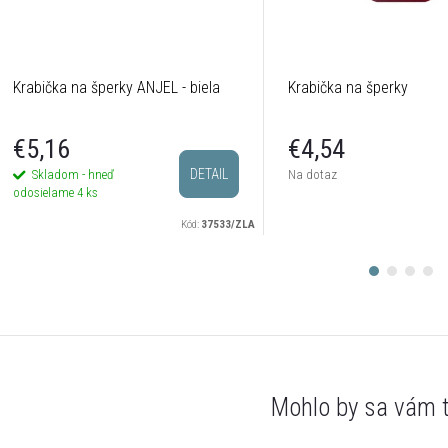
Krabička na šperky ANJEL - biela
Krabička na šperky
€5,16
€4,54
DETAIL
Skladom - hneď
Na dotaz
odosielame
4 ks
Kód:
37533/ZLA