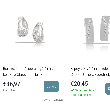
Barokové náušnice s kryštálmi z
Klipsy s kryštálmi z kolek
kolekcie Classic Colibra -
Classic Colibra - postrie
postriebrené
€20,45
€36,97
DETAIL
D
Skladom - hneď
Na dotaz
odosielame
4 ks
Kód:
C_P6086AG