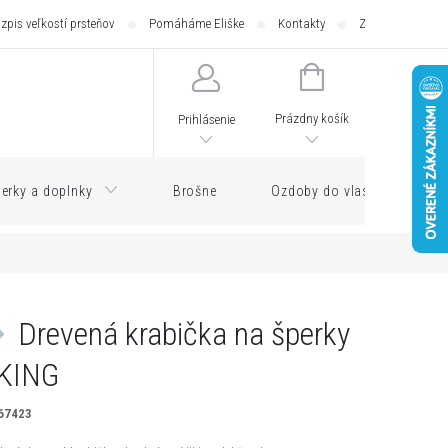
zpis veľkostí prsteňov
Pomáháme Eliške
Kontakty
Zásilkovna - pod
NÁKUPNÝ
KOŠÍK
Prázdny košík
Prihlásenie
erky a doplnky
Brošne
Ozdoby do vlasov
Drevená krabička na šperky
KING
67423