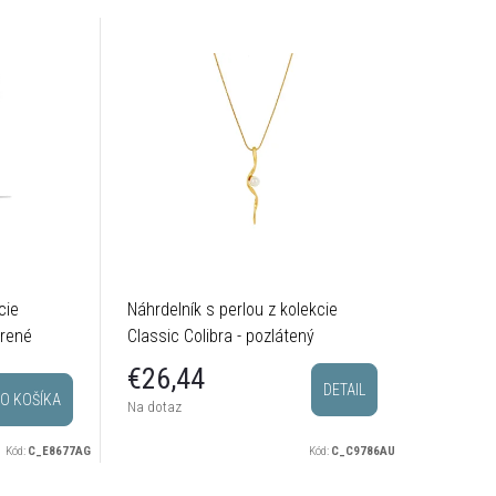
cie
Náhrdelník s perlou z kolekcie
Hladký n
brené
Classic Colibra - pozlátený
kolekcie 
postrieb
€28,
€26,44
DETAIL
O KOŠÍKA
Sklado
Na dotaz
odosielam
Kód:
C_E8677AG
Kód:
C_C9786AU