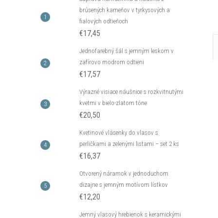
brúsených kameňov v tyrkysových a
fialových odtieňoch
€17,45
Jednofarebný šál s jemným leskom v
zafírovo modrom odtieni
€17,57
Výrazné visiace náušnice s rozkvitnutými
kvetmi v bielo-zlatom tóne
€20,50
Kvetinové vlásenky do vlasov s
perličkami a zelenými listami – set 2 ks
€16,37
Otvorený náramok v jednoduchom
dizajne s jemným motívom lístkov
€12,20
Jemný vlasový hrebienok s keramickými