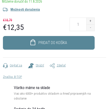
11.8.2026
Možnosti doručenia
€18,79
€12,35
Jednotková
cena:
PRIDAŤ DO KOŠÍKA
Opýtať sa
Strážiť
Zdieľať
Značka:
B-TOP
Všetko máme na sklade
Viac ako 6000+ produktov skladom a ihneď pripravených na
odoslanie