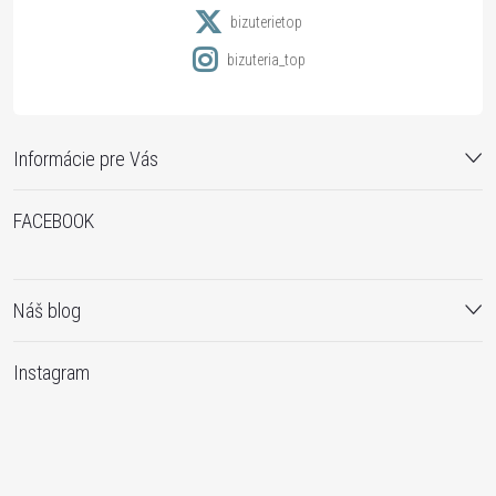
e
bizuterietop
bizuteria_top
Informácie pre Vás
FACEBOOK
Náš blog
Instagram