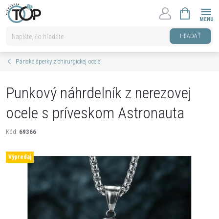
Prejsť
NÁKUPNÝ
na
KOŠÍK
obsah
HĽADAŤ
Pánske šperky z chirurgickej ocele
Punkový náhrdelník z nerezovej
ocele s príveskom Astronauta
Kód:
69366
Výpredaj