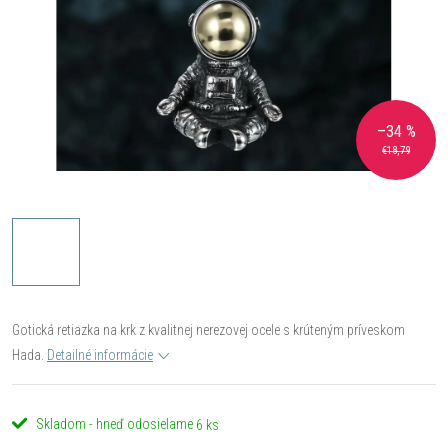
–34 %
€18,79
Gotická retiazka na krk z kvalitnej nerezovej ocele s krúteným príveskom
Hada.
Detailné informácie
Skladom - hneď odosielame
6 ks