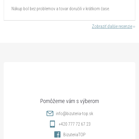
Nákup bol bez problemov a tovar doručili v krátkom čase.
Zobraziť ďalšie recenzie
Z
á
p
ä
t
info
@
bizuteria-top.sk
i
+420 777 72 67 23
BizuteriaTOP