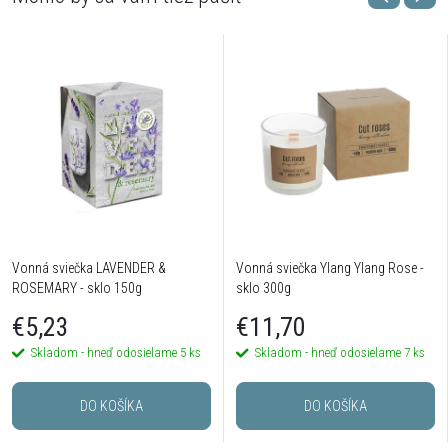
Vonná sviečka LAVENDER &
Vonná sviečka Ylang Ylang Rose -
ROSEMARY - sklo 150g
sklo 300g
€5,23
€11,70
Skladom - hneď odosielame
5 ks
Skladom - hneď odosielame
7 ks
DO KOŠÍKA
DO KOŠÍKA