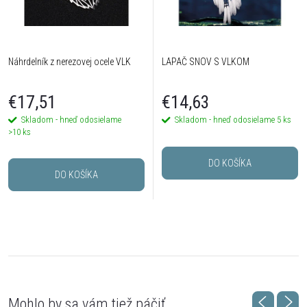
Náhrdelník z nerezovej ocele VLK
LAPAČ SNOV S VLKOM
€17,51
€14,63
Skladom - hneď odosielame
Skladom - hneď odosielame
5 ks
>10 ks
DO KOŠÍKA
DO KOŠÍKA