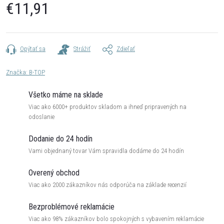
€11,91
Jednotková
cena:
Opýtať sa
Strážiť
Zdieľať
Značka:
B-TOP
Všetko máme na sklade
Viac ako 6000+ produktov skladom a ihneď pripravených na
odoslanie
Dodanie do 24 hodín
Vami objednaný tovar Vám spravidla dodáme do 24 hodín
Overený obchod
Viac ako 2000 zákazníkov nás odporúča na základe recenzií
Bezproblémové reklamácie
Viac ako 98% zákazníkov bolo spokojných s vybavením reklamácie