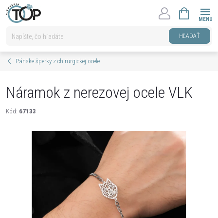
Prejsť
NÁKUPNÝ
na
KOŠÍK
obsah
HĽADAŤ
Pánske šperky z chirurgickej ocele
Náramok z nerezovej ocele VLK
Kód:
67133