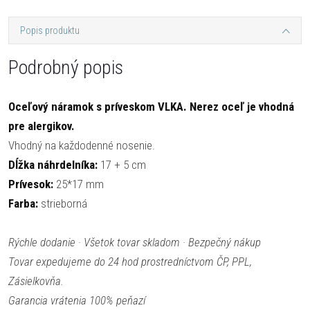
Popis produktu
Podrobný popis
Oceľový náramok s príveskom VLKA. Nerez oceľ je vhodná
pre alergikov.
Vhodný na každodenné nosenie.
Dĺžka náhrdelníka:
17 + 5 cm
Prívesok:
25*17 mm
Farba:
strieborná
Rýchle dodanie · Všetok tovar skladom · Bezpečný nákup
Tovar expedujeme do 24 hod prostredníctvom ČP, PPL,
Zásielkovňa.
Garancia vrátenia 100% peňazí