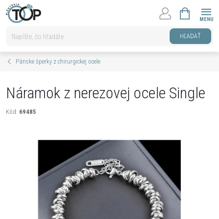
Prejsť
NÁKUPNÝ
na
KOŠÍK
obsah
HĽADAŤ
Pánske šperky z chirurgickej ocele
Náramok z nerezovej ocele Single
Kód:
69485