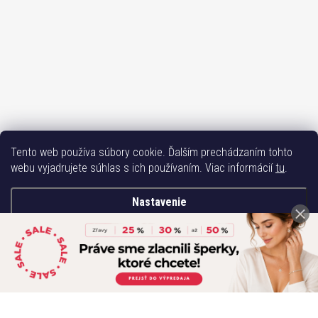
Tento web používa súbory cookie. Ďalším prechádzaním tohto
Sledovať na Instagrame
webu vyjadrujete súhlas s ich používaním. Viac informácií
tu
.
Bižuterie TOP
Vše k mobilu
Mobil příslušenství
Bižutéria Yvon
Nastavenie
Issa-Garden
Súhlasím
Copyright 2017-2026
Bižutéria TOP
. Všetky práva vyhradené.
Vytvoril Shoptet