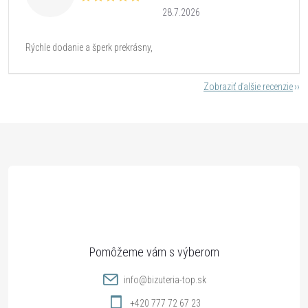
28.7.2026
Rýchle dodanie a šperk prekrásny,
Zobraziť ďalšie recenzie
Z
á
p
ä
t
info
@
bizuteria-top.sk
+420 777 72 67 23