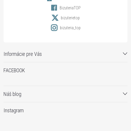
i
BizuteriaTOP
e
bizuterietop
bizuteria_top
Informácie pre Vás
FACEBOOK
Náš blog
Instagram