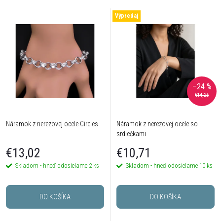
Výpredaj
–24 %
€14,26
Náramok z nerezovej ocele Circles
Náramok z nerezovej ocele so
srdiečkami
€13,02
€10,71
Skladom - hneď odosielame
2 ks
Skladom - hneď odosielame
10 ks
DO KOŠÍKA
DO KOŠÍKA