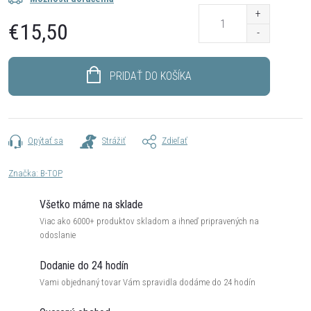
€15,50
Jednotková
cena:
PRIDAŤ DO KOŠÍKA
Opýtať sa
Strážiť
Zdieľať
Značka:
B-TOP
Všetko máme na sklade
Viac ako 6000+ produktov skladom a ihneď pripravených na
odoslanie
Dodanie do 24 hodín
Vami objednaný tovar Vám spravidla dodáme do 24 hodín