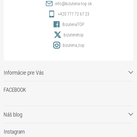
t
info
@
bizuteria-top.sk
i
+420 777 72 67 23
BizuteriaTOP
e
bizuterietop
bizuteria_top
Informácie pre Vás
FACEBOOK
Náš blog
Instagram