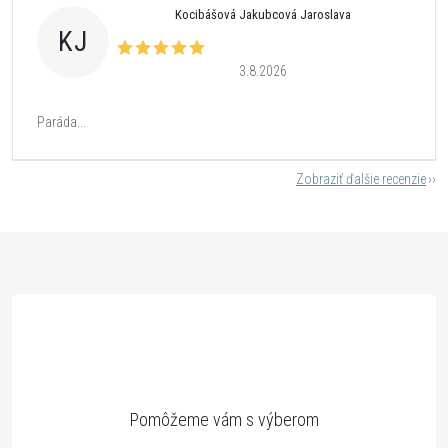
Kocibášová Jakubcová Jaroslava
KJ
3.8.2026
Paráda...
Zobraziť ďalšie recenzie
Z
á
p
ä