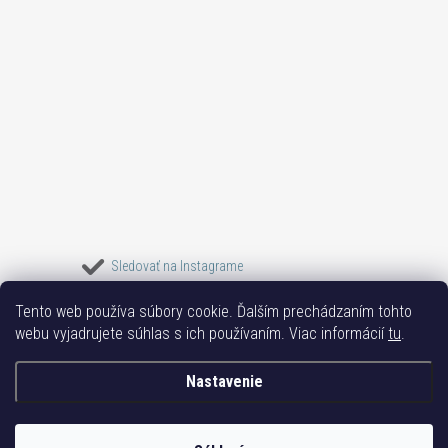
Sledovať na Instagrame
Tento web používa súbory cookie. Ďalším prechádzaním tohto
Bižuterie TOP
Vše k mobilu
Mobil příslušenství
Bižutéria Yvon
webu vyjadrujete súhlas s ich používaním. Viac informácií
tu
.
Issa-Garden
Nastavenie
Copyright 2017-2026
Bižutéria TOP
. Všetky práva vyhradené.