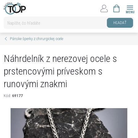
Prejsť
NÁKUPNÝ
na
KOŠÍK
obsah
HĽADAŤ
Pánske šperky z chirurgickej ocele
Náhrdelník z nerezovej ocele s
prstencovými príveskom s
runovými znakmi
Kód:
69177