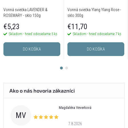
Vonná sviečka LAVENDER &
Vonná sviečka Ylang Ylang Rose -
ROSEMARY - sklo 150g
sklo 300g
€5,23
€11,70
Skladom - hneď odosielame
5 ks
Skladom - hneď odosielame
7 ks
DO KOŠÍKA
DO KOŠÍKA
Magdaléna Veverková
MV
7.8.2026