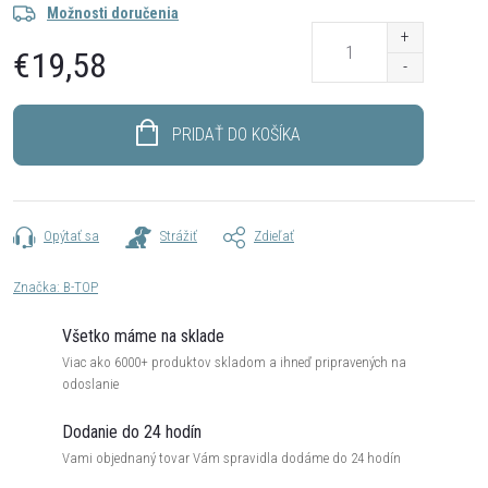
Možnosti doručenia
€19,58
Jednotková
cena:
PRIDAŤ DO KOŠÍKA
Opýtať sa
Strážiť
Zdieľať
Značka:
B-TOP
Všetko máme na sklade
Viac ako 6000+ produktov skladom a ihneď pripravených na
odoslanie
Dodanie do 24 hodín
Vami objednaný tovar Vám spravidla dodáme do 24 hodín