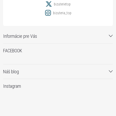
e
bizuterietop
bizuteria_top
Informácie pre Vás
FACEBOOK
Náš blog
Instagram