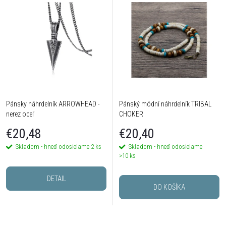
Pánsky náhrdelník ARROWHEAD -
Pánský módní náhrdelník TRIBAL
nerez oceľ
CHOKER
€20,48
€20,40
Skladom - hneď odosielame
2 ks
Skladom - hneď odosielame
>10 ks
DETAIL
DO KOŠÍKA