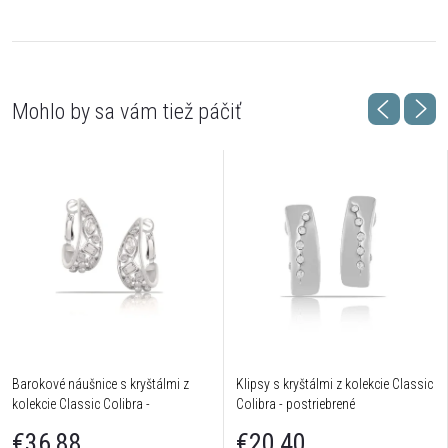
Barokové náušnice s kryštálmi z
Klipsy s kryštálmi z kolekcie Classic
kolekcie Classic Colibra -
Colibra - postriebrené
postriebrené
€36,88
€20,40