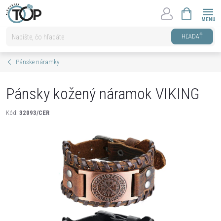
Prejsť
NÁKUPNÝ
na
KOŠÍK
obsah
HĽADAŤ
Pánske náramky
Pánsky kožený náramok VIKING
Kód:
32093/CER