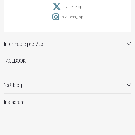
e
bizuterietop
bizuteria_top
Informácie pre Vás
FACEBOOK
Náš blog
Instagram