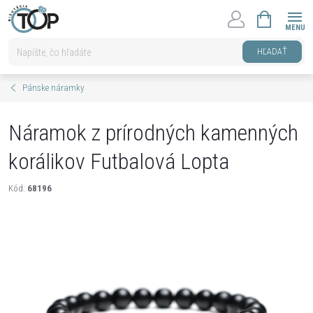
Prejsť
NÁKUPNÝ
na
KOŠÍK
obsah
HĽADAŤ
Pánske náramky
Náramok z prírodných kamenných
korálikov Futbalová Lopta
Kód:
68196