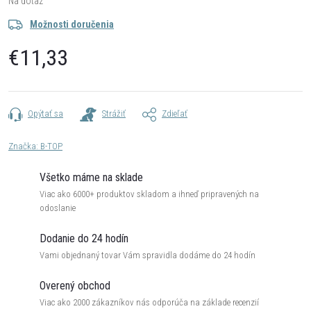
Na dotaz
Možnosti doručenia
€11,33
Jednotková
cena:
Opýtať sa
Strážiť
Zdieľať
Značka:
B-TOP
Všetko máme na sklade
Viac ako 6000+ produktov skladom a ihneď pripravených na
odoslanie
Dodanie do 24 hodín
Vami objednaný tovar Vám spravidla dodáme do 24 hodín
Overený obchod
Viac ako 2000 zákazníkov nás odporúča na základe recenzií