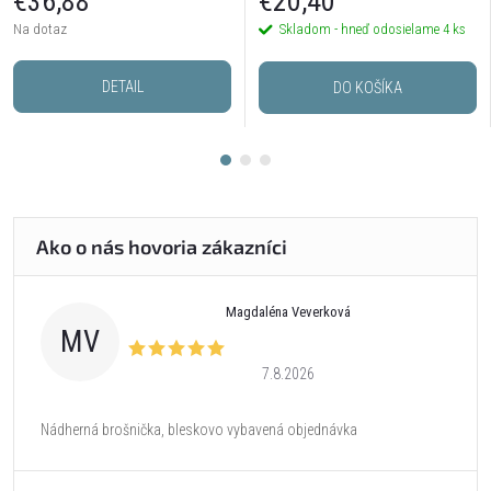
€36,88
€20,40
Na dotaz
Skladom - hneď odosielame
4 ks
DETAIL
DO KOŠÍKA
Magdaléna Veverková
MV
7.8.2026
Nádherná brošnička, bleskovo vybavená objednávka