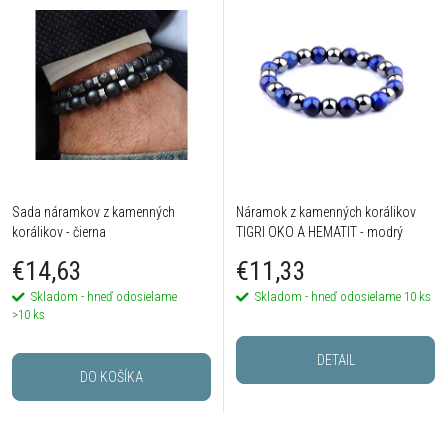
Sada náramkov z kamenných
Náramok z kamenných korálikov
korálikov - čierna
TIGRI OKO A HEMATIT - modrý
€14,63
€11,33
Skladom - hneď odosielame
Skladom - hneď odosielame
10 ks
>10 ks
DETAIL
DO KOŠÍKA