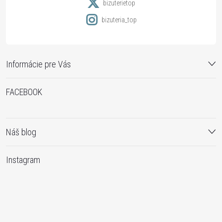
e
bizuterietop
bizuteria_top
Informácie pre Vás
FACEBOOK
Náš blog
Instagram