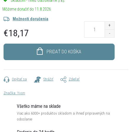
Skladom - hneď odosielame
3 ks
11.8.2026
Možnosti doručenia
€18,17
Jednotková
cena:
PRIDAŤ DO KOŠÍKA
Opýtať sa
Strážiť
Zdieľať
Značka:
Yvon
Všetko máme na sklade
Viac ako 6000+ produktov skladom a ihneď pripravených na
odoslanie