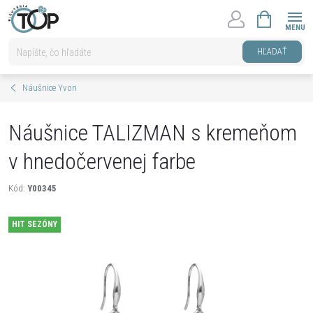
Prejsť
NÁKUPNÝ
na
KOŠÍK
obsah
HĽADAŤ
Náušnice Yvon
Náušnice TALIZMAN s kremeňom
v hnedočervenej farbe
Kód:
Y00345
HIT SEZÓNY