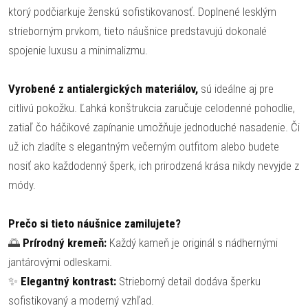
ktorý podčiarkuje ženskú sofistikovanosť. Doplnené lesklým
strieborným prvkom, tieto náušnice predstavujú dokonalé
spojenie luxusu a minimalizmu.
Vyrobené z antialergických materiálov,
sú ideálne aj pre
citlivú pokožku. Ľahká konštrukcia zaručuje celodenné pohodlie,
zatiaľ čo háčikové zapínanie umožňuje jednoduché nasadenie. Či
už ich zladíte s elegantným večerným outfitom alebo budete
nosiť ako každodenný šperk, ich prirodzená krása nikdy nevyjde z
módy.
Prečo si tieto náušnice zamilujete?
🌅
Prírodný kremeň:
Každý kameň je originál s nádhernými
jantárovými odleskami.
✨
Elegantný kontrast:
Strieborný detail dodáva šperku
sofistikovaný a moderný vzhľad.