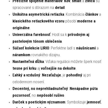
Precízne spojenie materiálov
:
Kov
,
smalt
a
živica
sú
spracované s dôrazom na
detail
.
Unikátna asymetrická retiazka
: Kombinácia
článkov
a
klasického retiazkového vzoru
pôsobí
moderne a
originálne
.
Univerzálna farebnosť
: Hodí sa k
prírodným aj
pastelovým tónom oblečenia
.
Súčasť kolekcie LIRIO
: Perfektne ladí s
náušnicami
a
náramkom
rovnakého dizajnu.
Nastaviteľná dĺžka
: Vďaka regulácii môžete šperk nosiť
tesne pri krku
aj
voľnejšie na dekolte
.
Ľahký a vzdušný
:
Nezaťažuje
, je
pohodlný
aj pri
celodennom nosení.
Decentný, no neprehliadnuteľný
:
Nenápadne púta
pozornosť
, no
nepôsobí rušivo
.
Darček s poetickým významom
: Symbolizuje
jemnosť
,