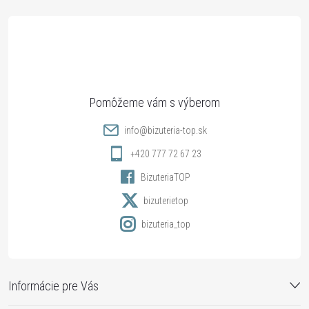
á
p
ä
t
info
@
bizuteria-top.sk
i
+420 777 72 67 23
BizuteriaTOP
e
bizuterietop
bizuteria_top
Informácie pre Vás