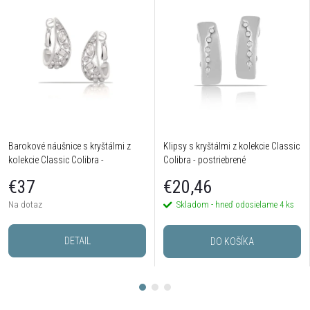
Barokové náušnice s kryštálmi z
Klipsy s kryštálmi z kolekcie Classic
kolekcie Classic Colibra -
Colibra - postriebrené
postriebrené
€37
€20,46
Na dotaz
Skladom - hneď odosielame
4 ks
DETAIL
DO KOŠÍKA