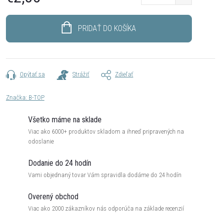
Jednotková
cena:
PRIDAŤ DO KOŠÍKA
Opýtať sa
Strážiť
Zdieľať
Značka:
B-TOP
Všetko máme na sklade
Viac ako 6000+ produktov skladom a ihneď pripravených na
odoslanie
Dodanie do 24 hodín
Vami objednaný tovar Vám spravidla dodáme do 24 hodín
Overený obchod
Viac ako 2000 zákazníkov nás odporúča na základe recenzií