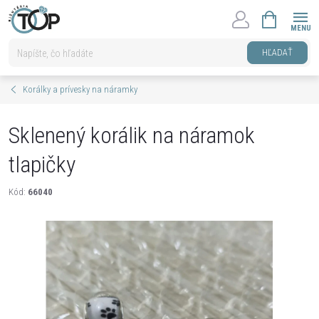
Prejsť
NÁKUPNÝ
na
KOŠÍK
obsah
HĽADAŤ
Korálky a prívesky na náramky
Sklenený korálik na náramok
tlapičky
Kód:
66040