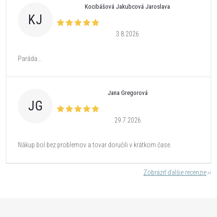
Kocibášová Jakubcová Jaroslava
KJ
3.8.2026
Paráda...
Jana Gregorová
JG
29.7.2026
Nákup bol bez problemov a tovar doručili v krátkom čase.
Zobraziť ďalšie recenzie
Z