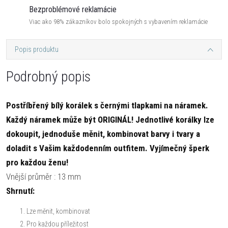
Bezproblémové reklamácie
Viac ako 98% zákazníkov bolo spokojných s vybavením reklamácie
Popis produktu
Podrobný popis
Postříbřený bílý korálek s černými tlapkami na náramek.
Každý náramek může být ORIGINÁL! Jednotlivé korálky lze
dokoupit, jednoduše měnit, kombinovat barvy i tvary a
doladit s Vašim každodenním outfitem. Vyjímečný šperk
pro každou ženu!
Vnější průměr : 13 mm
Shrnutí:
Lze měnit, kombinovat
Pro každou příležitost