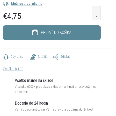
Možnosti doručenia
€4,75
Jednotková
cena:
PRIDAŤ DO KOŠÍKA
Opýtať sa
Strážiť
Zdieľať
Značka:
B-TOP
Všetko máme na sklade
Viac ako 6000+ produktov skladom a ihneď pripravených na
odoslanie
Dodanie do 24 hodín
Vami objednaný tovar Vám spravidla dodáme do 24 hodín