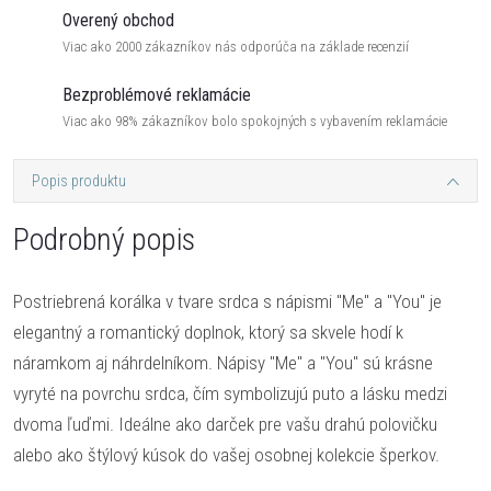
Overený obchod
Viac ako 2000 zákazníkov nás odporúča na základe recenzií
Bezproblémové reklamácie
Viac ako 98% zákazníkov bolo spokojných s vybavením reklamácie
Popis produktu
Podrobný popis
Postriebrená korálka v tvare srdca s nápismi "Me" a "You" je
elegantný a romantický doplnok, ktorý sa skvele hodí k
náramkom aj náhrdelníkom. Nápisy "Me" a "You" sú krásne
vyryté na povrchu srdca, čím symbolizujú puto a lásku medzi
dvoma ľuďmi. Ideálne ako darček pre vašu drahú polovičku
alebo ako štýlový kúsok do vašej osobnej kolekcie šperkov.