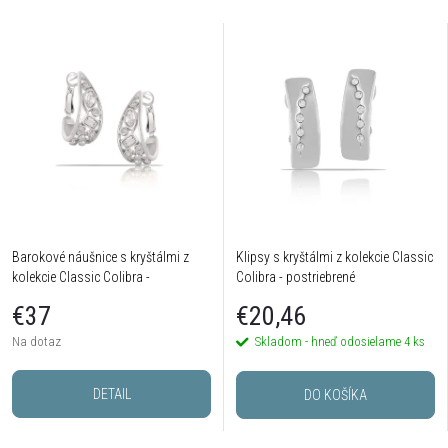
Barokové náušnice s kryštálmi z
Klipsy s kryštálmi z kolekcie Classic
kolekcie Classic Colibra -
Colibra - postriebrené
postriebrené
€37
€20,46
Na dotaz
Skladom - hneď odosielame
4 ks
DETAIL
DO KOŠÍKA