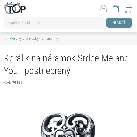
Prejsť
NÁKUPNÝ
na
KOŠÍK
obsah
HĽADAŤ
Korálky a prívesky na náramky
Korálik na náramok Srdce Me and
You - postriebrený
Kód:
70259