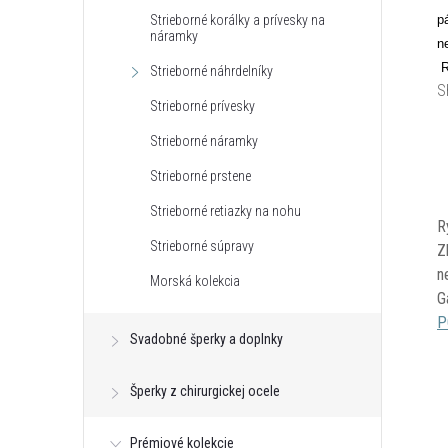
p
Strieborné korálky a prívesky na
náramky
n
R
Strieborné náhrdelníky
S
Strieborné prívesky
Strieborné náramky
Strieborné prstene
Strieborné retiazky na nohu
R
Strieborné súpravy
Z
n
Morská kolekcia
G
P
Svadobné šperky a doplnky
Šperky z chirurgickej ocele
Prémiové kolekcie