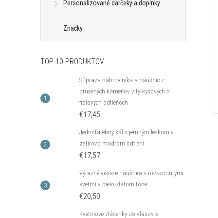
Personalizované darčeky a doplnky
Značky
TOP 10 PRODUKTOV
Súprava náhrdelníka a náušníc z
brúsených kameňov v tyrkysových a
fialových odtieňoch
€17,45
Jednofarebný šál s jemným leskom v
zafírovo modrom odtieni
€17,57
Výrazné visiace náušnice s rozkvitnutými
kvetmi v bielo-zlatom tóne
€20,50
Kvetinové vlásenky do vlasov s