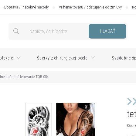
Doprava / Platobné metódy
Vrátenie tovaru / odstúpenie od zmluvy
Ro
HĽADAŤ
olekcie
Šperky z chirurgickej ocele
Svadobné šp
né dočasné tetovanie TQB 054
te
Kód: