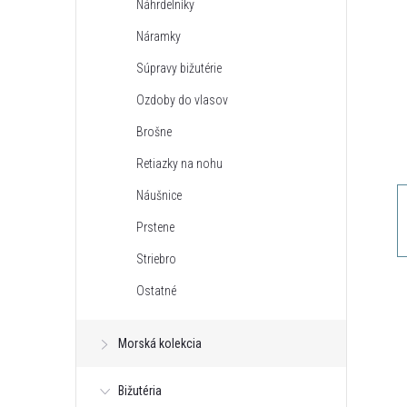
Náhrdelníky
n
Náramky
ý
Súpravy bižutérie
Ozdoby do vlasov
p
Brošne
a
Retiazky na nohu
Náušnice
n
Prstene
e
Striebro
Ostatné
l
Morská kolekcia
Bižutéria