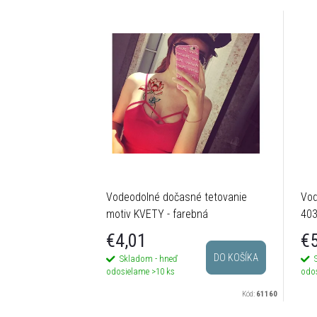
Vodeodolné dočasné tetovanie
Vod
motiv KVETY - farebná
40
€4,01
€5
DO KOŠÍKA
Skladom - hneď
odosielame
>10 ks
odo
Kód:
61160