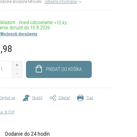
dolné dočasné tetování .
Detailné informácie
Skladom - hneď odosielame
>10 ks
10.8.2026
Možnosti doručenia
,98
otková
PRIDAŤ DO KOŠÍKA
Opýtať sa
Strážiť
Zdieľať
Tlač
ka:
B-TOP
Dodanie do 24 hodín