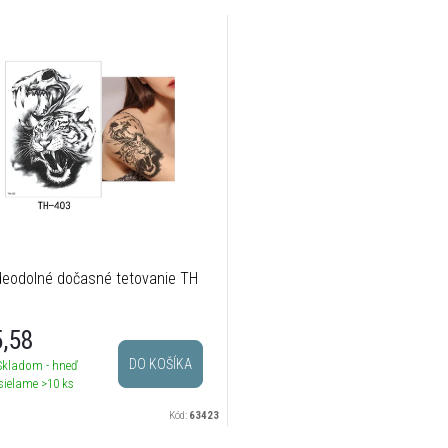
eodolné dočasné tetovanie TH
3
,58
DO KOŠÍKA
Skladom - hneď
sielame
>10 ks
Kód:
63423