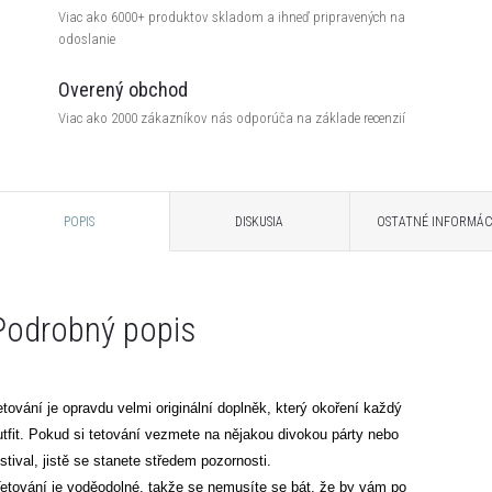
Viac ako 6000+ produktov skladom a ihneď pripravených na
odoslanie
Overený obchod
Viac ako 2000 zákazníkov nás odporúča na základe recenzií
POPIS
DISKUSIA
OSTATNÉ INFORMÁC
Podrobný popis
etování je opravdu velmi originální doplněk, který okoření každý
utfit. Pokud si tetování vezmete na nějakou divokou párty nebo
estival, jistě se stanete středem pozornosti.
etování je voděodolné
, takže se nemusíte se bát, že by vám po