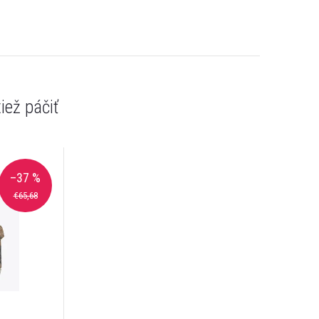
–37 %
€65,68