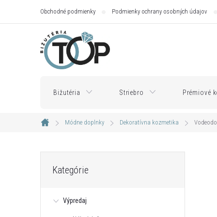
Prejsť
Obchodné podmienky
Podmienky ochrany osobných údajov
na
obsah
Bižutéria
Striebro
Prémiové k
Módne doplnky
Dekoratívna kozmetika
Vodeodol
Domov
B
Preskočiť
Kategórie
kategórie
o
Výpredaj
č