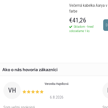
Večerná kabelka Aarya v 
farbe
€41,26
D
Skladom - hneď
odosielame
1 ks
Veronika Hajníková
VH
6.8.2026
Som veľmi spokojná
Spo