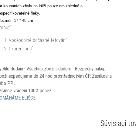
ár koupáních zbyly na kůži pouze nevzhledné a
especifikovatelné fleky.
ozměr: 17 * 48 cm
hrnutí:
Voděodolné dočasné tetování
Okoření outfit
ychlé dodání · Všechno zboží skladem · Bezpečný nákup
boží expedujeme do 24 hod prostřednictvím ČP, Zásilkovna
ebo PPL
arance vrácení 100% peněz
OMÁHÁME ELIŠCE
Súvisiaci to