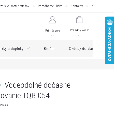
zpis veľkostí prsteňov
Pomáháme Eliške
Kontakty
Zásilkovna - pod
NÁKUPNÝ
KOŠÍK
Prázdny košík
Prihlásenie
erky a doplnky
Brošne
Ozdoby do vlasov
Vodeodolné dočasné
tovanie TQB 054
63427