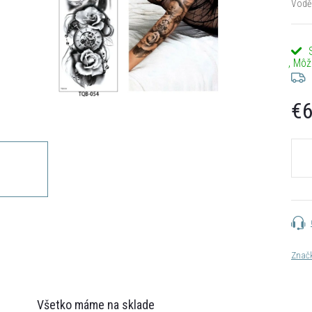
Voděo
€6
Jedn
cena:
Znač
Všetko máme na sklade