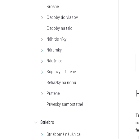
Brošne
Ozdoby do vlasov
Ozdoby na telo
Náhrdelníky
Náramky
Náušnice
Súpravy bižutérie
Retiazky na nohu
Prstene
Prívesky samostatné
T
Striebro
o
f
Strieborné náušnice
T