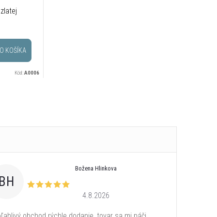
zlatej
O KOŠÍKA
Kód:
A0006
Božena Hlinkova
BH
4.8.2026
ľahlivý obchod rýchle dodanie, tovar sa mi páči