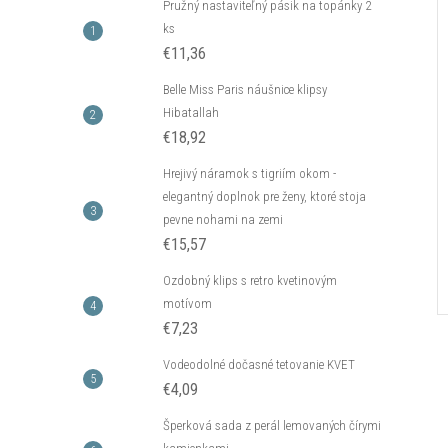
Pružný nastaviteľný pásik na topánky 2
ks
€11,36
Belle Miss Paris náušnice klipsy
Hibatallah
€18,92
Hrejivý náramok s tigriím okom -
elegantný doplnok pre ženy, ktoré stoja
pevne nohami na zemi
€15,57
Ozdobný klips s retro kvetinovým
motívom
€7,23
Vodeodolné dočasné tetovanie KVET
€4,09
Šperková sada z perál lemovaných čírymi