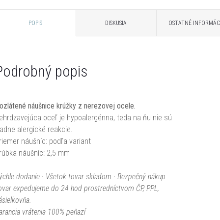
POPIS
DISKUSIA
OSTATNÉ INFORMÁC
Podrobný popis
ozlátené náušnice krúžky z nerezovej ocele.
ehrdzavejúca oceľ je hypoalergénna, teda na ňu nie sú
iadne alergické reakcie.
riemer náušníc: podľa variant
rúbka náušníc: 2,5 mm
ýchle dodanie · Všetok tovar skladom · Bezpečný nákup
ovar expedujeme do 24 hod prostredníctvom ČP, PPL,
ásielkovňa.
arancia vrátenia 100% peňazí