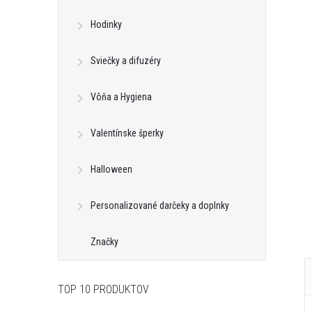
Hodinky
Sviečky a difuzéry
 Self Care Spa s
Vonná sviečka Monstera Big Blue -
Vôňa a Hygiena
o 500g
sklo 800g
€18,46
Valentínske šperky
DETAIL
DO KOŠÍKA
neď
Na dotaz
Halloween
Kód:
BA00037
Kód:
ART00034
Personalizované darčeky a doplnky
Značky
TOP 10 PRODUKTOV