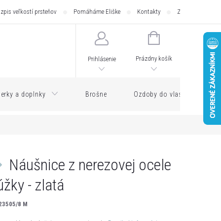
zpis veľkostí prsteňov
Pomáháme Eliške
Kontakty
Zásilkovna - pod
NÁKUPNÝ
KOŠÍK
Prázdny košík
Prihlásenie
erky a doplnky
Brošne
Ozdoby do vlasov
Náušnice z nerezovej ocele
úžky - zlatá
23505/8 M