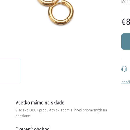
Módne
€8
Jedn
cena:
Znač
Všetko máme na sklade
Viac ako 6000+ produktov skladom a ihneď pripravených na
odoslanie
Overený obchod