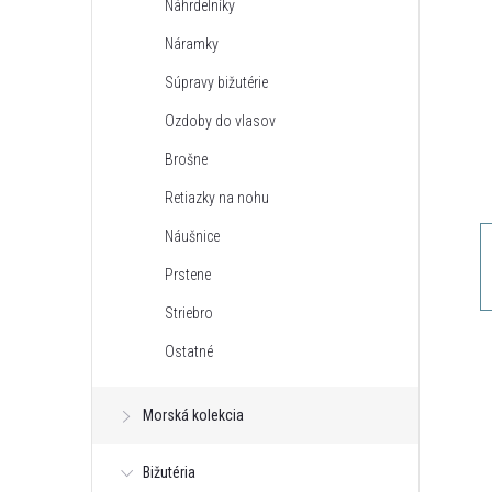
Náhrdelníky
n
Náramky
ý
Súpravy bižutérie
Ozdoby do vlasov
p
Brošne
a
Retiazky na nohu
Náušnice
n
Prstene
e
Striebro
Ostatné
l
Morská kolekcia
Bižutéria