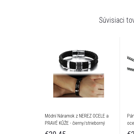
Súvisiaci to
Módní Náramok z NEREZ OCELE a
Pán
PRAVÉ KŮŽE - čierny/strieborný
oce