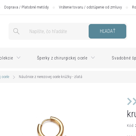
Doprava / Platobné metódy
Vrátenie tovaru / odstúpenie od zmluvy
Ro
HĽADAŤ
olekcie
Šperky z chirurgickej ocele
Svadobné šp
 ocele
Náušnice z nerezovej ocele krúžky - zlatá
kr
Kód: