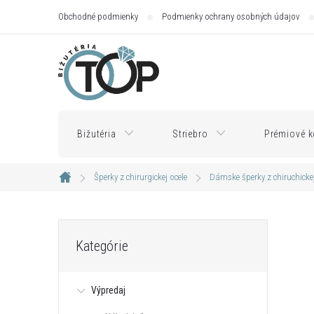
Prejsť
Obchodné podmienky
Podmienky ochrany osobných údajov
na
obsah
Bižutéria
Striebro
Prémiové k
Šperky z chirurgickej ocele
Dámske šperky z chiruchickej
Domov
B
Preskočiť
Kategórie
kategórie
o
Výpredaj
č