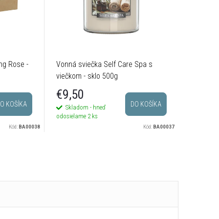
ng Rose -
Vonná sviečka Self Care Spa s
Vonná sv
viečkom - sklo 500g
sklo 800
€9,50
€18,
O KOŠÍKA
DO KOŠÍKA
Skladom - hneď
Na dotaz
odosielame
2 ks
Kód:
BA00038
Kód:
BA00037