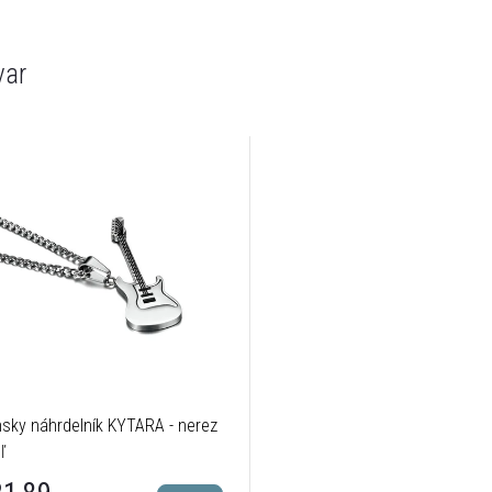
var
sky náhrdelník KYTARA - nerez
ľ