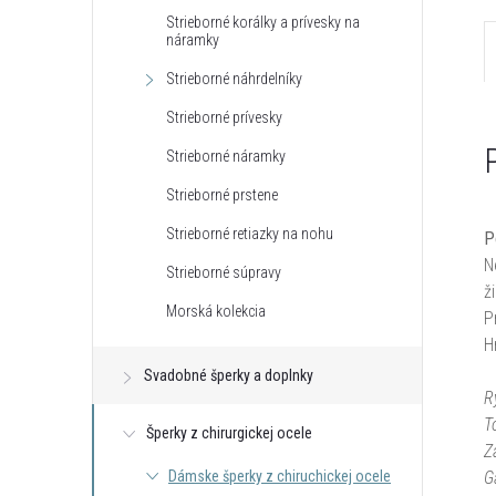
Strieborné korálky a prívesky na
náramky
Strieborné náhrdelníky
Strieborné prívesky
Strieborné náramky
Strieborné prstene
Strieborné retiazky na nohu
P
N
Strieborné súpravy
ž
Morská kolekcia
P
H
Svadobné šperky a doplnky
R
T
Šperky z chirurgickej ocele
Z
Dámske šperky z chiruchickej ocele
G