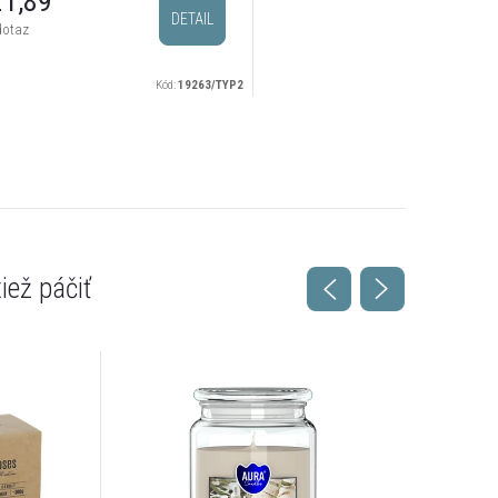
1,89
DETAIL
dotaz
Kód:
19263/TYP2