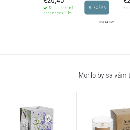
€20,45
€2
DO KOŠÍKA
Skladom - hneď
Na 
odosielame
>10 ks
Kód:
61962