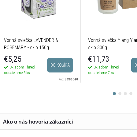
Vonná sviečka LAVENDER &
Vonná sviečka Ylang Yla
ROSEMARY - sklo 150g
sklo 300g
€5,25
€11,73
DO KOŠÍKA
D
Skladom - hneď
Skladom - hneď
odosielame
5 ks
odosielame
7 ks
Kód:
BC00040