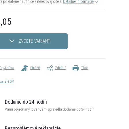
 pozlátené náušnice z nerezovej ocele.
Detailné informácie
,05
otková
ZVOĽTE VARIANT
Opýtať sa
Strážiť
Zdieľať
Tlač
ka:
B-TOP
Dodanie do 24 hodín
Vami objednaný tovar Vám spravidla dodáme do 24 hodín
Bezproblémové reklamácie