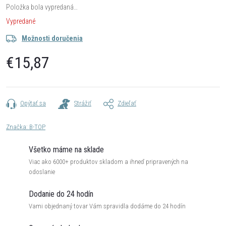
Položka bola vypredaná…
Vypredané
Možnosti doručenia
€15,87
Jednotková
cena:
Opýtať sa
Strážiť
Zdieľať
Značka:
B-TOP
Všetko máme na sklade
Viac ako 6000+ produktov skladom a ihneď pripravených na
odoslanie
Dodanie do 24 hodín
Vami objednaný tovar Vám spravidla dodáme do 24 hodín