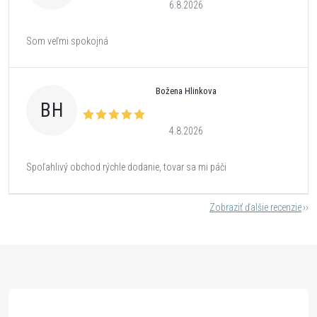
6.8.2026
Som veľmi spokojná
Božena Hlinkova
BH
4.8.2026
Spoľahlivý obchod rýchle dodanie, tovar sa mi páči
Zobraziť ďalšie recenzie
Z
á