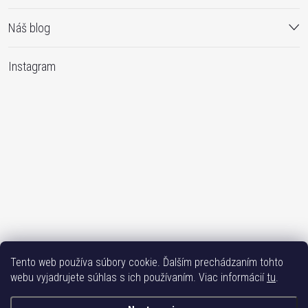
Náš blog
Instagram
Tento web používa súbory cookie. Ďalším prechádzaním tohto
Sledovať na Instagrame
webu vyjadrujete súhlas s ich používaním. Viac informácií
tu
.
Bižuterie TOP
Vše k mobilu
Mobil příslušenství
Bižutéria Yvon