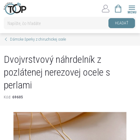
Prejsť
NÁKUPNÝ
na
KOŠÍK
obsah
HĽADAŤ
Dámske šperky z chiruchickej ocele
Dvojvrstvový náhrdelník z
pozlátenej nerezovej ocele s
perlami
Kód:
69605