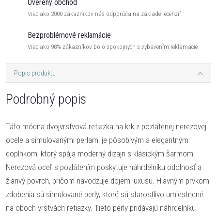
Overený obchod
Viac ako 2000 zákazníkov nás odporúča na základe recenzií
Bezproblémové reklamácie
Viac ako 98% zákazníkov bolo spokojných s vybavením reklamácie
Popis produktu
Podrobný popis
Táto módna dvojvrstvová retiazka na krk z pozlátenej nerezovej
ocele a simulovanými perlami je pôsobivým a elegantným
doplnkom, ktorý spája moderný dizajn s klasickým šarmom.
Nerezová oceľ s pozlátením poskytuje náhrdelníku odolnosť a
žiarivý povrch, pričom navodzuje dojem luxusu. Hlavným prvkom
zdobenia sú simulované perly, ktoré sú starostlivo umiestnené
na oboch vrstvách retiazky. Tieto perly pridávajú náhrdelníku