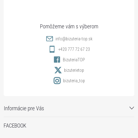
p
ä
t
info
@
bizuteria-top.sk
i
+420 777 72 67 23
BizuteriaTOP
e
bizuterietop
bizuteria_top
Informácie pre Vás
FACEBOOK