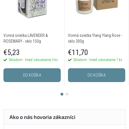
Vonná sviečka LAVENDER &
Vonná sviečka Ylang Ylang Rose -
ROSEMARY - sklo 150g
sklo 300g
€5,23
€11,70
Skladom - hneď odosielame
5 ks
Skladom - hneď odosielame
7 ks
DO KOŠÍKA
DO KOŠÍKA