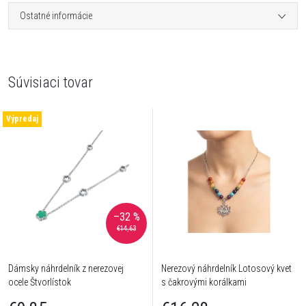
Ostatné informácie
Súvisiaci tovar
Výpredaj
–32 %
€14,63
Dámsky náhrdelník z nerezovej
Nerezový náhrdelník Lotosový kvet
ocele Štvorlístok
s čakrovými korálkami