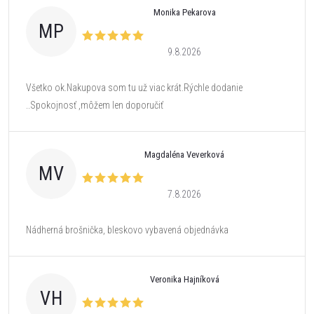
Monika Pekarova
MP
9.8.2026
Všetko ok.Nakupova som tu už viac krát.Rýchle dodanie
..Spokojnosť ,môžem len doporučiť
Magdaléna Veverková
MV
7.8.2026
Nádherná brošnička, bleskovo vybavená objednávka
Veronika Hajníková
VH